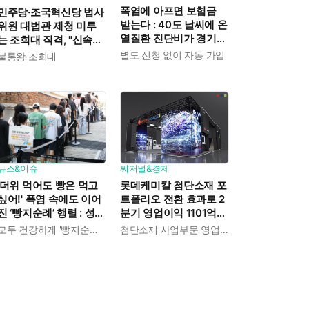
폭염에 아프면 보험금
민주당·조국혁신당 법사
받는다 : 40도 날씨에 온
위원 대법관 제청 미루
열질환 진단비가 경기도
는 조희대 직격, "신속한
민에게 주어진다
재판 약속도 저버려"
별도 신청 없이 자동 가입
불통왕 조희대
뉴스&이슈
씨저널&경제
'더위 먹어도 빵은 먹고
롯데케미칼 첨단소재 포
싶어!' 폭염 속에도 이어
트폴리오 전환 효과로 2
진 ‘빵지순례’ 행렬 : 성심
분기 영업이익 1101억
당이 대기 손님 위해 준
흑자전환 : 대산·여수 사
모두 건강하게 '빵지순례' 마치시길.
첨단소재 사업부문 영업이익 1325억 원
비한 것들
업재편으로 체질개선 속
도 높인다