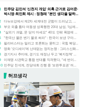
1
민주당 김민석 '신천지 개입' 의혹 근거로 김어준·
박시영·최민희 제시 : 정청래 "본인 생각을 말하
라"
2
다뉴브강에서 제2차 세계대전 군함이 드러났고, 포항 수돗물은 갑자기 짜졌다 : 폭염·가뭄이 만든 낯선 풍경
3
부모 외출 틈타 여동생 성폭행한 20대 남성, 1심에서 5년형 선고 : 친족 간 '암수범죄'의 심각성
4
"실외기 과열, 문 닫지 마세요" 40도 안팎 폭염에 쉼 없이 도는 에어컨 : 화재 위험 경고등!
5
"한국산 물은 변기 물로 써라" : 한국이 보낸 구마모토 지진 구호품에 한 일본인의 '어처구니 없는' 반응
6
필리버스터는 밀리고 토론회는 묻히고 : 국힘 복당 원하는 한동훈, '검사 정치'의 한계만 드러내나
7
영화 '오디세이'에 난데없는 정치논쟁 : 그리스신화 공간에서 '트럼프 전쟁의 참혹함'이 보인다
8
경기지사 추미애, 경기도 재정난 두고 '복지정책' 탓하는 시선에 정면 반박 : "고령자와 아이 인구 급증"
9
이재명 사관학교 통합 반대를 직격했다, "세 번이나 군사 쿠데타 했는데 압도적 지위"
10
민주당 친석계, 전당대회 진행 중 '보완투표권' 꺼냈다 : '사후 투표 허용' 무리수에 정청래 "투표 쿠데타"
허프생각