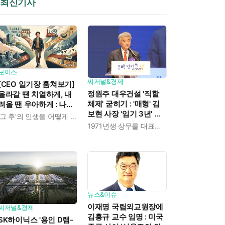
최신기사
보이스
씨저널&경제
[CEO 일기장 훔쳐보기]
정원주 대우건설 '직할
올라갈 땐 치열하게, 내
체제' 굳히기 : '매형' 김
려올 땐 우아하게 : 나만
보현 사장 '임기 3년' 받
의 커리어 설계법
'그 후'의 인생을 어떻게 살 것인가
고 4개월 만에 물러났다
1971년생 상무를 대표이사로 발탁
뉴스&이슈
이재명 국립외교원장에
씨저널&경제
김흥규 교수 임명 : 미국
SK하이닉스 '용인 D램-