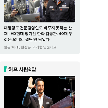
대통령도 전문경영인도 바꾸지 못하는 산
재 : HD현대 정기선 한화 김동관, 40대 두
젊은 오너의 '결단'만 남았다
말은 '미래', 현장은 '과거형 안전사고'
허프 사람&말