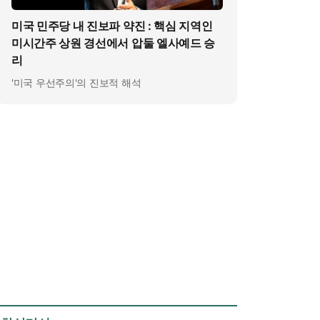
미국 민주당 내 진보파 약진 : 핵심 지역인
미시간주 상원 경선에서 압둘 엘사예드 승
리
'미국 우선주의'의 진보적 해석