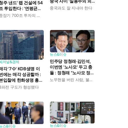
중국 사이 '실용주의 외
청주 낸드' 팹 건설에 54
교론' 강조한 인물이다
중국과도 잘 지내야 한다
조 투입한다 : '연평균
19% 성장' 메모리 수요
중장기 700조 투자의 단계적 이행
대응해 AI 인프라 시장의
핵심 플레이어로
뉴스&이슈
민주당 정청래·김민석,
씨저널&경제
이번엔 '노사모' 두고 충
매각 '7수' KDB생명 이
돌 : 정청래 "노사모 정신
번에는 매각 성공할까 :
으로 승리" vs 김민석 측
노무현을 버린 사람, 불편하겠지
본입찰에 한화생명 흥국
"어색하다"
생명 한국금융지주 최종
3파전 구도가 형성됐다
인수제안서 냈다
뉴스&이슈
뉴스&이슈