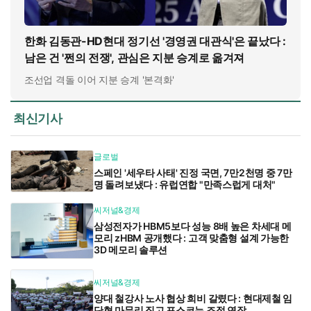
한화 김동관-HD현대 정기선 '경영권 대관식'은 끝났다 :
남은 건 '쩐의 전쟁', 관심은 지분 승계로 옮겨져
조선업 격돌 이어 지분 승계 '본격화'
최신기사
글로벌
스페인 '세우타 사태' 진정 국면, 7만2천명 중 7만
명 돌려보냈다 : 유럽연합 "만족스럽게 대처"
씨저널&경제
삼성전자가 HBM5보다 성능 8배 높은 차세대 메
모리 zHBM 공개했다 : 고객 맞춤형 설계 가능한
3D 메모리 솔루션
씨저널&경제
양대 철강사 노사 협상 희비 갈렸다 : 현대제철 임
단협 마무리 짓고 포스코는 조정 연장