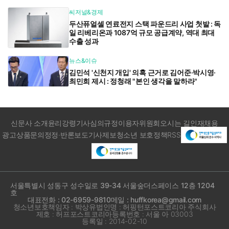
씨저널&경제
두산퓨얼셀 연료전지 스택 파운드리 사업 첫발 : 독
일 리베리온과 1087억 규모 공급계약, 역대 최대
수출 성과
뉴스&이슈
김민석 '신천지 개입' 의혹 근거로 김어준·박시영·
최민희 제시 : 정청래 "본인 생각을 말하라"
신문사 소개
윤리강령
기사심의규정
이용자위원회
오시는 길
인재채용
광고상품문의
정정·반론보도
기사제보
청소년 보호정책
RSS
서울특별시 성동구 성수일로 39-34 서울숲더스페이스 12층 1204
호
대표전화 : 02-6959-9810
메일 : huffkorea@gmail.com
청소년보호책임자 : 박상유
법인명 : 허핑턴포스트코리아 주식회사
제호 : 허프포스트코리아
등록번호 : 서울 아 03003
등록일 : 2014-02-10