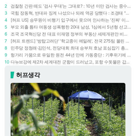
2
검찰청 간판 떼도 '검사 우대'는 그대로? : 10년 미만 검사는 중수청 4급 수사관으로 직행한다
3
국힘 장동혁, 반대파 징계 나섰으나 되레 역공 당했다 : 조경태 "4월 방미 2억 쓴 대표부터 징계해야"
4
[허프 US] 승무원이 비행기 입구에서 웃으며 인사하는 '진짜' 이유 : 찰나의 순간에 날카로운 관찰
5
부모 외출 틈타 여동생 성폭행한 20대 남성, 1심에서 5년형 선고 : 친족 간 '암수범죄'의 심각성
6
조국 조국혁신당 전 대표 이재명 정부의 부동산 세제개편안 비판했다 : '공공주택 대전환' 촉구
7
[허프 트렌드] '방탑고려단' '학교종이 에밀레', 전국 275팀 몰린 2026년 국립중앙박물관 분장대회 : 숨은 실력자들 나온다
8
민주당 정청래·김민석, 전당대회 최대 승부처 호남 표심잡기 총력 : 격차 10%p 안이냐, 밖이냐
9
헝가리 가뭄으로 유일한 원전 44년 만에 가동중단 : 기후위기에 원자력 발전의 새 약점
10
다뉴브강에 제2차 세계대전 군함이 드러났고, 포항 수돗물은 갑자기 짜졌다 : 폭염·가뭄이 만든 낯선 풍경
허프생각