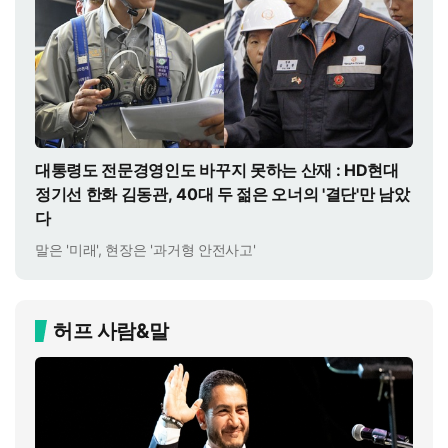
대통령도 전문경영인도 바꾸지 못하는 산재 : HD현대
정기선 한화 김동관, 40대 두 젊은 오너의 '결단'만 남았
다
말은 '미래', 현장은 '과거형 안전사고'
허프 사람&말