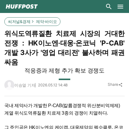
씨저널&경제
제약·바이오
위식도역류질환 치료제 시장의 거대한
전쟁 : HK이노엔·대웅·온코닉 'P-CAB'
개발 3사가 '영업 대리전' 불사하며 패권
싸움
적응증과 제형 추가 확보 경쟁도
Share
이승열 기자
2026.05.12 14:48
share
국내 제약사가 개발한 P-CAB(칼륨경쟁적 위산분비억제제)
계열 위식도역류질환 치료제 3종의 경쟁이 치열하다.
그 주인공은 HK이노엔의 케이캡, 대웅제약의 펙수클루, 온코