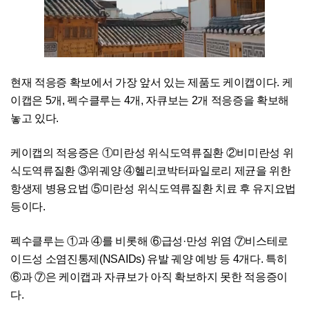
현재 적응증 확보에서 가장 앞서 있는 제품도 케이캡이다. 케
이캡은 5개, 펙수클루는 4개, 자큐보는 2개 적응증을 확보해
놓고 있다.
케이캡의 적응증은 ①미란성 위식도역류질환 ②비미란성 위
식도역류질환 ③위궤양 ④헬리코박터파일로리 제균을 위한
항생제 병용요법 ⑤미란성 위식도역류질환 치료 후 유지요법
등이다.
펙수클루는 ①과 ④를 비롯해 ⑥급성·만성 위염 ⑦비스테로
이드성 소염진통제(NSAIDs) 유발 궤양 예방 등 4개다. 특히
⑥과 ⑦은 케이캡과 자큐보가 아직 확보하지 못한 적응증이
다.