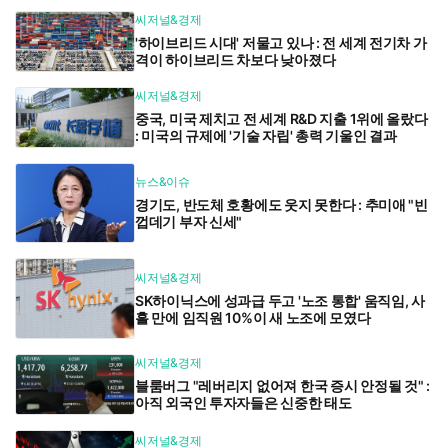
씨저널&경제
'하이브리드 시대' 저물고 있나 : 전 세계 전기차 가
격이 하이브리드 차보다 낮아졌다
씨저널&경제
중국, 미국 제치고 전 세계 R&D 지출 1위에 올랐다
: 미국의 규제에 '기술 자립' 총력 기울인 결과
뉴스&이슈
경기도, 반도체 호황에도 웃지 못한다 : 추미애 "빈
껍데기 부자 신세"
씨저널&경제
SK하이닉스에 성과급 두고 '노조 통합' 움직임, 사
흘 만에 임직원 10%이 새 노조에 모였다
씨저널&경제
블룸버그 "레버리지 없어져 한국 증시 안정될 것" :
아직 외국인 투자자들은 신중한 태도
씨저널&경제