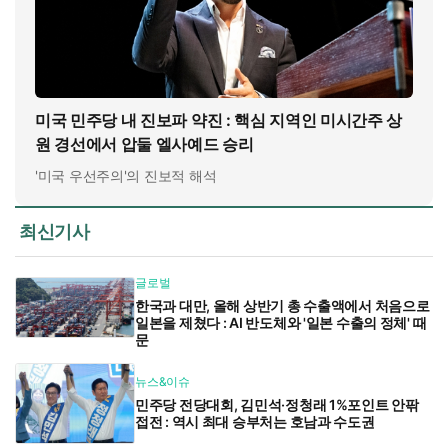
미국 민주당 내 진보파 약진 : 핵심 지역인 미시간주 상
원 경선에서 압둘 엘사예드 승리
'미국 우선주의'의 진보적 해석
최신기사
글로벌
한국과 대만, 올해 상반기 총 수출액에서 처음으로
일본을 제쳤다 : AI 반도체와 '일본 수출의 정체' 때
문
뉴스&이슈
민주당 전당대회, 김민석·정청래 1%포인트 안팎
접전 : 역시 최대 승부처는 호남과 수도권