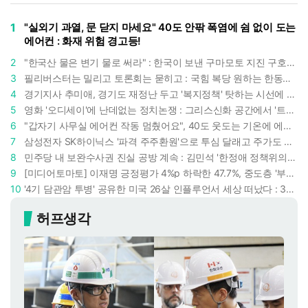
1
"실외기 과열, 문 닫지 마세요" 40도 안팎 폭염에 쉼 없이 도는
에어컨 : 화재 위험 경고등!
2
"한국산 물은 변기 물로 써라" : 한국이 보낸 구마모토 지진 구호품에 한 일본인의 '어처구니 없는' 반응
3
필리버스터는 밀리고 토론회는 묻히고 : 국힘 복당 원하는 한동훈, '검사 정치'의 한계만 드러내나
4
경기지사 추미애, 경기도 재정난 두고 '복지정책' 탓하는 시선에 정면 반박 : "고령자와 아이 인구 급증"
5
영화 '오디세이'에 난데없는 정치논쟁 : 그리스신화 공간에서 '트럼프 전쟁의 참혹함'이 보인다
6
"갑자기 사무실 에어컨 작동 멈췄어요", 40도 웃도는 기온에 에어컨도 숨이 찬다
7
삼성전자 SK하이닉스 '파격 주주환원'으로 투심 달래고 주가도 받칠까, 100조 넘는 추가 배당 재원에 쏠리는 눈
8
민주당 내 보완수사권 진실 공방 계속 : 김민석 '한정애 정책위의장' 발언 근거로 내세우자 사무총장 지낸 조승래 반박
9
[미디어토마토] 이재명 긍정평가 4%p 하락한 47.7%, 중도층 '부정 49.7% vs 긍정 42.9%'
10
'4기 담관암 투병' 공유한 미국 26살 인플루언서 세상 떠났다 : 3년간 보여준 희망과 용기
허프생각