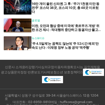
16만 개미 울린 신라젠 그 후 : '주가 1천원 미만 동
전주' 코스닥 38곳, 코스피 10곳, 총 48곳 이르렀
다
글로벌
이란, 오만과 협상 중에 미국에 '호르무즈 개방' 위
한 조건 제시 : 적대행위 중단하고 동결자산 풀고...
뉴스&이슈
'주 4.5일제'는 꿈쩍도 않는데 '주 52시간 예외'만
속도 난다 : 이재명 정부 노동 공약 '역주행'
신문사 소개
윤리강령
기사심의규정
이용자위원회
오시는 길
인재채용
광고상품문의
정정·반론보도
기사제보
청소년 보호정책
RSS
서울특별시 성동구 성수일로 39-34 서울숲더스페이스 12층 1204
호
대표전화 : 02-6959-9810
메일 : huffkorea@gmail.com