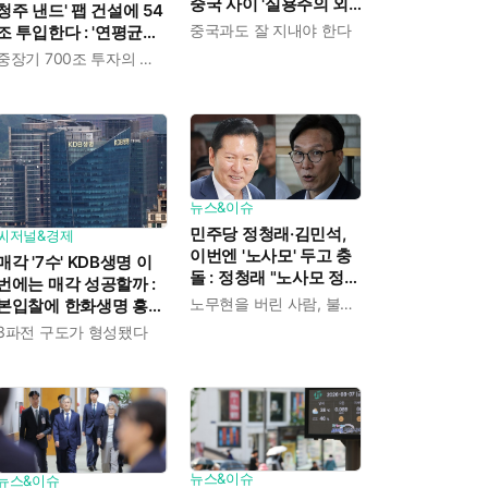
중국 사이 '실용주의 외
청주 낸드' 팹 건설에 54
교론' 강조한 인물이다
중국과도 잘 지내야 한다
조 투입한다 : '연평균
19% 성장' 메모리 수요
중장기 700조 투자의 단계적 이행
대응해 AI 인프라 시장의
핵심 플레이어로
뉴스&이슈
민주당 정청래·김민석,
씨저널&경제
이번엔 '노사모' 두고 충
매각 '7수' KDB생명 이
돌 : 정청래 "노사모 정신
번에는 매각 성공할까 :
으로 승리" vs 김민석 측
노무현을 버린 사람, 불편하겠지
본입찰에 한화생명 흥국
"어색하다"
생명 한국금융지주 최종
3파전 구도가 형성됐다
인수제안서 냈다
뉴스&이슈
뉴스&이슈