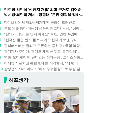
1
민주당 김민석 '신천지 개입' 의혹 근거로 김어준·
박시영·최민희 제시 : 정청래 "본인 생각을 말하
라"
2
다뉴브강에서 제2차 세계대전 군함이 드러났고, 포항 수돗물은 갑자기 짜졌다 : 폭염·가뭄이 만든 낯선 풍경
3
부모 외출 틈타 여동생 성폭행한 20대 남성, 1심에서 5년형 선고 : 친족 간 '암수범죄'의 심각성
4
"실외기 과열, 문 닫지 마세요" 40도 안팎 폭염에 쉼 없이 도는 에어컨 : 화재 위험 경고등!
5
"한국산 물은 변기 물로 써라" : 한국이 보낸 구마모토 지진 구호품에 한 일본인의 '어처구니 없는' 반응
6
필리버스터는 밀리고 토론회는 묻히고 : 국힘 복당 원하는 한동훈, '검사 정치'의 한계만 드러내나
7
경기지사 추미애, 경기도 재정난 두고 '복지정책' 탓하는 시선에 정면 반박 : "고령자와 아이 인구 급증"
8
영화 '오디세이'에 난데없는 정치논쟁 : 그리스신화 공간에서 '트럼프 전쟁의 참혹함'이 보인다
9
이재명 사관학교 통합 반대를 직격했다, "세 번이나 군사 쿠데타 했는데 압도적 지위"
10
삼성전자 SK하이닉스 '파격 주주환원'으로 투심 달래고 주가도 받칠까, 100조 넘는 추가 배당 재원에 쏠리는 눈
허프생각