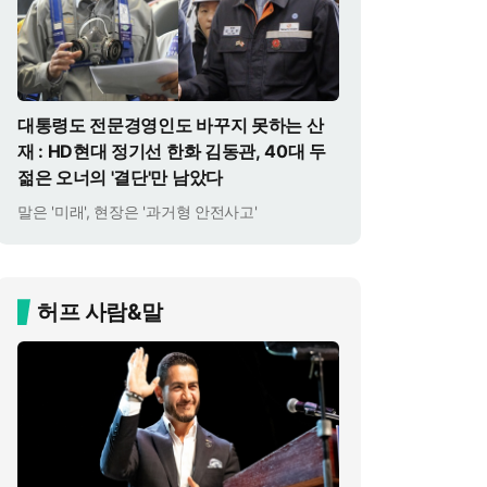
대통령도 전문경영인도 바꾸지 못하는 산
재 : HD현대 정기선 한화 김동관, 40대 두
젊은 오너의 '결단'만 남았다
말은 '미래', 현장은 '과거형 안전사고'
허프 사람&말