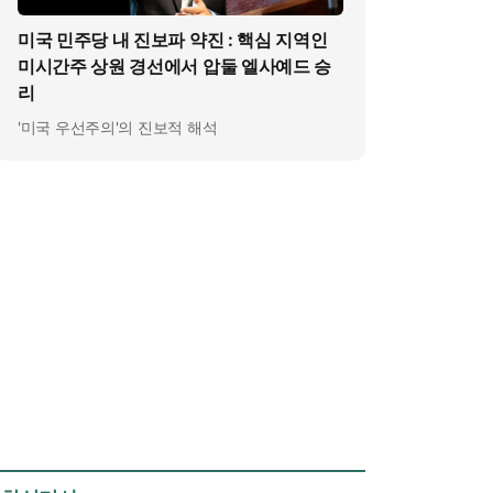
미국 민주당 내 진보파 약진 : 핵심 지역인
미시간주 상원 경선에서 압둘 엘사예드 승
리
'미국 우선주의'의 진보적 해석