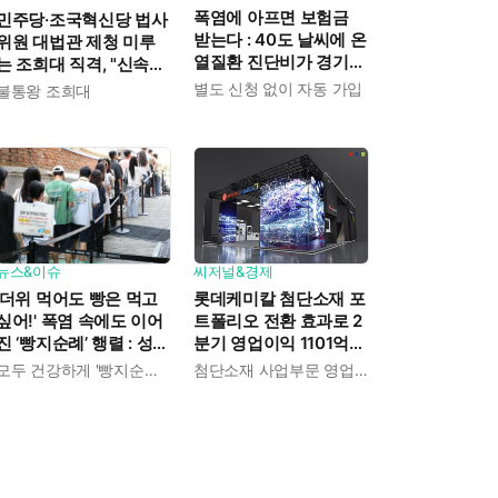
폭염에 아프면 보험금
민주당·조국혁신당 법사
받는다 : 40도 날씨에 온
위원 대법관 제청 미루
열질환 진단비가 경기도
는 조희대 직격, "신속한
민에게 주어진다
재판 약속도 저버려"
별도 신청 없이 자동 가입
불통왕 조희대
뉴스&이슈
씨저널&경제
'더위 먹어도 빵은 먹고
롯데케미칼 첨단소재 포
싶어!' 폭염 속에도 이어
트폴리오 전환 효과로 2
진 ‘빵지순례’ 행렬 : 성심
분기 영업이익 1101억
당이 대기 손님 위해 준
흑자전환 : 대산·여수 사
모두 건강하게 '빵지순례' 마치시길.
첨단소재 사업부문 영업이익 1325억 원
비한 것들
업재편으로 체질개선 속
도 높인다