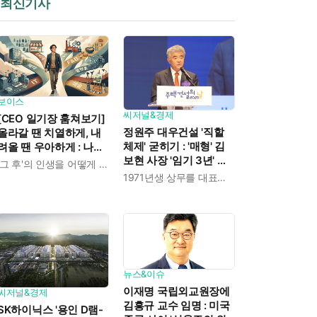
최신기사
보이스
씨저널&경제
[CEO 일기장 훔쳐보기]
정원주 대우건설 '직할
올라갈 땐 치열하게, 내
체제' 굳히기 : '매형' 김
려올 땐 우아하게 : 나만
보현 사장 '임기 3년' 받
의 커리어 설계법
'그 후'의 인생을 어떻게 살 것인가
고 4개월 만에 물러났다
1971년생 상무를 대표이사로 발탁
뉴스&이슈
이재명 국립외교원장에
씨저널&경제
김흥규 교수 임명 : 미국
SK하이닉스 '용인 D램-