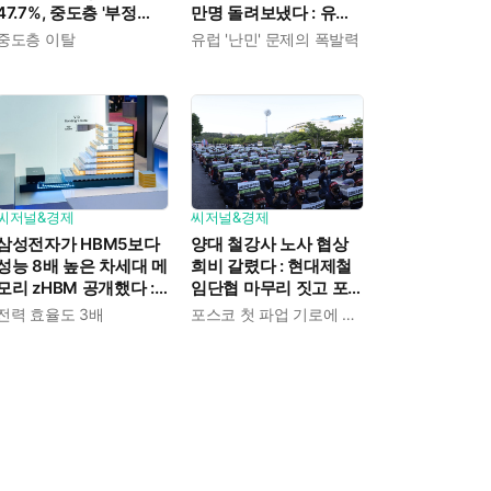
47.7%, 중도층 '부정
만명 돌려보냈다 : 유럽
49.7% vs 긍정 42.9%'
연합 "만족스럽게 대처"
중도층 이탈
유럽 '난민' 문제의 폭발력
씨저널&경제
씨저널&경제
삼성전자가 HBM5보다
양대 철강사 노사 협상
성능 8배 높은 차세대 메
희비 갈렸다 : 현대제철
모리 zHBM 공개했다 :
임단협 마무리 짓고 포
고객 맞춤형 설계 가능
스코는 조정 연장
전력 효율도 3배
포스코 첫 파업 기로에 섰다
한 3D 메모리 솔루션