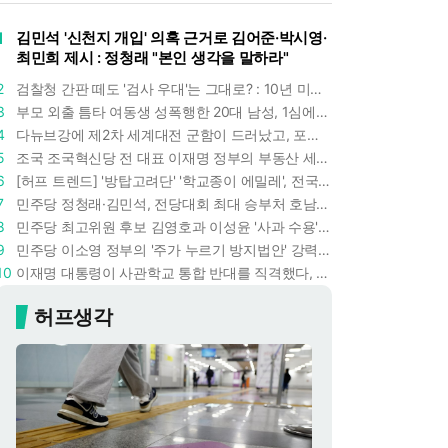
1
김민석 '신천지 개입' 의혹 근거로 김어준·박시영·
최민희 제시 : 정청래 "본인 생각을 말하라"
2
검찰청 간판 떼도 '검사 우대'는 그대로? : 10년 미만 검사는 중수청 4급 수사관으로 직행한다
3
부모 외출 틈타 여동생 성폭행한 20대 남성, 1심에서 5년형 선고 : 친족 간 '암수범죄'의 심각성
4
다뉴브강에 제2차 세계대전 군함이 드러났고, 포항 수돗물은 갑자기 짜졌다 : 폭염·가뭄이 만든 낯선 풍경
5
조국 조국혁신당 전 대표 이재명 정부의 부동산 세제개편안 비판했다 : '공공주택 대전환' 촉구
6
[허프 트렌드] '방탑고려단' '학교종이 에밀레', 전국 275팀 몰린 2026년 국립중앙박물관 분장대회 : 숨은 실력자들 나온다
7
민주당 정청래·김민석, 전당대회 최대 승부처 호남 표심잡기 총력 : 격차 10%p 안이냐, 밖이냐
8
민주당 최고위원 후보 김영호과 이성윤 '사과 수용'으로 한판 붙었다 : 난데없이 "검사주의자"
9
민주당 이소영 정부의 '주가 누르기 방지법안' 강력하게 비판했다 : "사실상 적용 대상 없을 법안"
10
이재명 대통령이 사관학교 통합 반대를 직격했다, "세 번이나 군사 쿠데타 했는데 압도적 지위"
허프생각