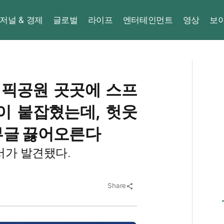
저널 & 경제
글로벌
라이프
엔터테인먼트
영상
보
림픽공원 곳곳에 스프
이 붙잡혔는데, 헛웃
부글 끓어오른다
서가 발견됐다.
Share
share