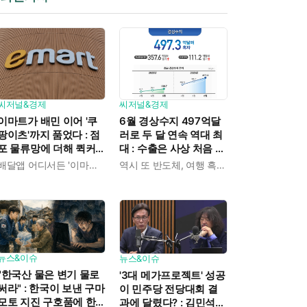
씨저널&경제
씨저널&경제
이마트가 배민 이어 '쿠
6월 경상수지 497억달
팡이츠'까지 품었다 : 점
러로 두 달 연속 역대 최
포 물류망에 더해 퀵커
대 : 수출은 사상 처음 1
머스 판 확대
천억 달러 뚫었다
배달앱 어디서든 '이마트 장보기'
역시 또 반도체, 여행 흑자도 역대 최대 규모
뉴스&이슈
뉴스&이슈
"한국산 물은 변기 물로
'3대 메가프로젝트' 성공
써라" : 한국이 보낸 구마
이 민주당 전당대회 결
모토 지진 구호품에 한
과에 달렸다? : 김민석