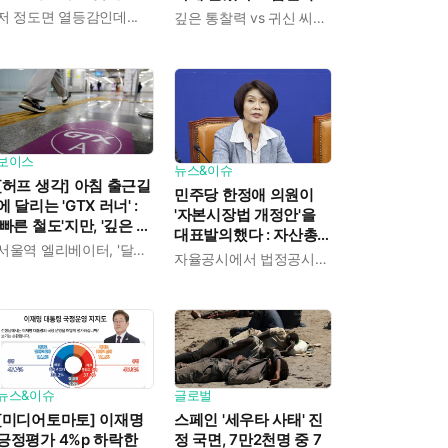
일본인이 보인 반응
"당대표에 따라 흔들리
저 정도면 열등감인데...
깊은 통찰력 vs 귀신 씨나락
는 게 객관적 사실"
보이스
뉴스&이슈
[허프 생각] 아침 출근길
민주당 한정애 의원이
에 달리는 'GTX 러너' :
'자본시장법 개정안'을
'빠른 철도'지만, '깊은 철
대표발의했다 : 자산총
도'라 아침마다 뛰게 된
서울역 엘리베이터, '달랑' 2대
액 10조 이상 상장기업
자율공시에서 법정공시로 전환
다
의 ESG 공시 의무화를
규정
뉴스&이슈
글로벌
[미디어토마토] 이재명
스페인 '세우타 사태' 진
긍정평가 4%p 하락한
정 국면, 7만2천명 중 7