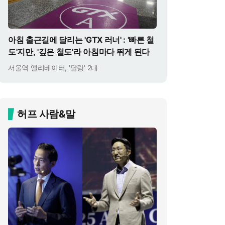
아침 출근길에 달리는 'GTX 러너' : '빠른 철
도'지만, '깊은 철도'라 아침마다 뛰게 된다
서울역 엘리베이터, '달랑' 2대
허프 사람&말