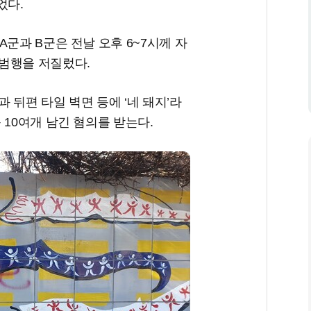
었다.
군과 B군은 전날 오후 6~7시께 자
 범행을 저질렀다.
 뒤편 타일 벽면 등에 ‘네 돼지’라
 10여개 남긴 혐의를 받는다.