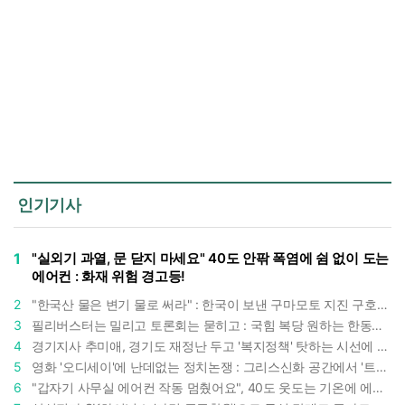
인기기사
1
"실외기 과열, 문 닫지 마세요" 40도 안팎 폭염에 쉼 없이 도는
에어컨 : 화재 위험 경고등!
2
"한국산 물은 변기 물로 써라" : 한국이 보낸 구마모토 지진 구호품에 한 일본인의 '어처구니 없는' 반응
3
필리버스터는 밀리고 토론회는 묻히고 : 국힘 복당 원하는 한동훈, '검사 정치'의 한계만 드러내나
4
경기지사 추미애, 경기도 재정난 두고 '복지정책' 탓하는 시선에 정면 반박 : "고령자와 아이 인구 급증"
5
영화 '오디세이'에 난데없는 정치논쟁 : 그리스신화 공간에서 '트럼프 전쟁의 참혹함'이 보인다
6
"갑자기 사무실 에어컨 작동 멈췄어요", 40도 웃도는 기온에 에어컨도 숨이 찬다