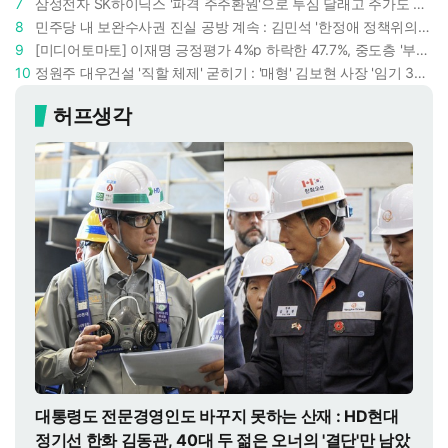
7
삼성전자 SK하이닉스 '파격 주주환원'으로 투심 달래고 주가도 받칠까, 100조 넘는 추가 배당 재원에 쏠리는 눈
8
민주당 내 보완수사권 진실 공방 계속 : 김민석 '한정애 정책위의장' 발언 근거로 내세우자 사무총장 지낸 조승래 반박
9
[미디어토마토] 이재명 긍정평가 4%p 하락한 47.7%, 중도층 '부정 49.7% vs 긍정 42.9%'
10
정원주 대우건설 '직할 체제' 굳히기 : '매형' 김보현 사장 '임기 3년' 받고 4개월 만에 물러났다
허프생각
대통령도 전문경영인도 바꾸지 못하는 산재 : HD현대
정기선 한화 김동관, 40대 두 젊은 오너의 '결단'만 남았