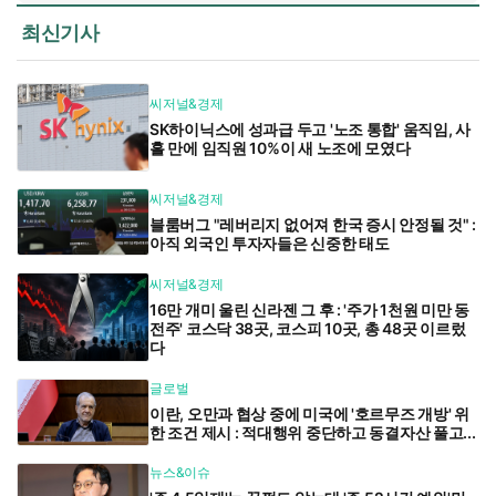
최신기사
씨저널&경제
SK하이닉스에 성과급 두고 '노조 통합' 움직임, 사
흘 만에 임직원 10%이 새 노조에 모였다
씨저널&경제
블룸버그 "레버리지 없어져 한국 증시 안정될 것" :
아직 외국인 투자자들은 신중한 태도
씨저널&경제
16만 개미 울린 신라젠 그 후 : '주가 1천원 미만 동
전주' 코스닥 38곳, 코스피 10곳, 총 48곳 이르렀
다
글로벌
이란, 오만과 협상 중에 미국에 '호르무즈 개방' 위
한 조건 제시 : 적대행위 중단하고 동결자산 풀고...
뉴스&이슈