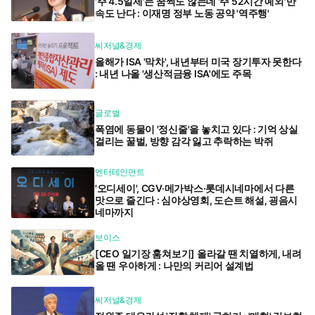
'주 4.5일제'는 꿈쩍도 않는데 '주 52시간 예외'만
속도 난다 : 이재명 정부 노동 공약 '역주행'
씨저널&경제
올해가 ISA '막차', 내년부터 미국 장기투자 못한다
: 내년 나올 '생산적금융 ISA'에도 주목
글로벌
폭염에 동물이 '정신줄'을 놓치고 있다 : 기억 상실
걸리는 꿀벌, 방향 감각 잃고 추락하는 박쥐
엔터테인먼트
'오디세이', CGV·메가박스·롯데시네마에서 다른
맛으로 즐긴다 : 심야상영회, 도슨트 해설, 굉음시
네마까지
보이스
[CEO 일기장 훔쳐보기] 올라갈 땐 치열하게, 내려
올 땐 우아하게 : 나만의 커리어 설계법
씨저널&경제