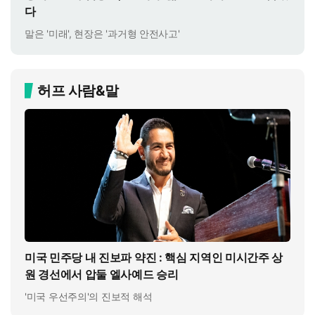
다
말은 '미래', 현장은 '과거형 안전사고'
허프 사람&말
미국 민주당 내 진보파 약진 : 핵심 지역인 미시간주 상
원 경선에서 압둘 엘사예드 승리
'미국 우선주의'의 진보적 해석