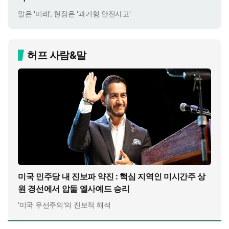
말은 '미래', 현장은 '과거형 안전사고'
허프 사람&말
미국 민주당 내 진보파 약진 : 핵심 지역인 미시간주 상
원 경선에서 압둘 엘사예드 승리
'미국 우선주의'의 진보적 해석