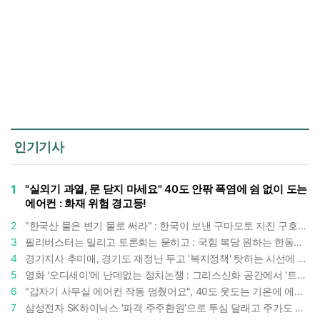
인기기사
1
"실외기 과열, 문 닫지 마세요" 40도 안팎 폭염에 쉼 없이 도는
에어컨 : 화재 위험 경고등!
2
"한국산 물은 변기 물로 써라" : 한국이 보낸 구마모토 지진 구호품에 한 일본인의 '어처구니 없는' 반응
3
필리버스터는 밀리고 토론회는 묻히고 : 국힘 복당 원하는 한동훈, '검사 정치'의 한계만 드러내나
4
경기지사 추미애, 경기도 재정난 두고 '복지정책' 탓하는 시선에 정면 반박 : "고령자와 아이 인구 급증"
5
영화 '오디세이'에 난데없는 정치논쟁 : 그리스신화 공간에서 '트럼프 전쟁의 참혹함'이 보인다
6
"갑자기 사무실 에어컨 작동 멈췄어요", 40도 웃도는 기온에 에어컨도 숨이 찬다
7
삼성전자 SK하이닉스 '파격 주주환원'으로 투심 달래고 주가도 받칠까, 100조 넘는 추가 배당 재원에 쏠리는 눈