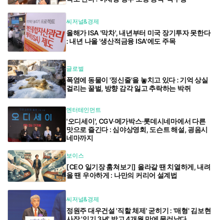
씨저널&경제
올해가 ISA '막차', 내년부터 미국 장기투자 못한다
: 내년 나올 '생산적금융 ISA'에도 주목
글로벌
폭염에 동물이 '정신줄'을 놓치고 있다 : 기억 상실
걸리는 꿀벌, 방향 감각 잃고 추락하는 박쥐
엔터테인먼트
'오디세이', CGV·메가박스·롯데시네마에서 다른
맛으로 즐긴다 : 심야상영회, 도슨트 해설, 굉음시
네마까지
보이스
[CEO 일기장 훔쳐보기] 올라갈 땐 치열하게, 내려
올 땐 우아하게 : 나만의 커리어 설계법
씨저널&경제
정원주 대우건설 '직할 체제' 굳히기 : '매형' 김보현
사장 '임기 3년' 받고 4개월 만에 물러났다