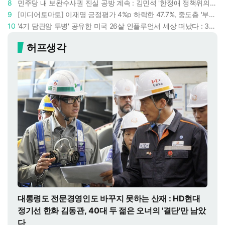
8
민주당 내 보완수사권 진실 공방 계속 : 김민석 '한정애 정책위의장' 발언 근거로 내세우자 사무총장 지낸 조승래 반박
9
[미디어토마토] 이재명 긍정평가 4%p 하락한 47.7%, 중도층 '부정 49.7% vs 긍정 42.9%'
10
'4기 담관암 투병' 공유한 미국 26살 인플루언서 세상 떠났다 : 3년간 보여준 희망과 용기
허프생각
대통령도 전문경영인도 바꾸지 못하는 산재 : HD현대
정기선 한화 김동관, 40대 두 젊은 오너의 '결단'만 남았
다