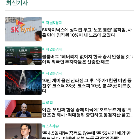
최신기사
씨저널&경제
SK하이닉스에 성과급 두고 '노조 통합' 움직임, 사
흘 만에 임직원 10%이 새 노조에 모였다
씨저널&경제
블룸버그 "레버리지 없어져 한국 증시 안정될 것" :
아직 외국인 투자자들은 신중한 태도
씨저널&경제
16만 개미 울린 신라젠 그 후 : '주가 1천원 미만 동
전주' 코스닥 38곳, 코스피 10곳, 총 48곳 이르렀
다
글로벌
이란, 오만과 협상 중에 미국에 '호르무즈 개방' 위
한 조건 제시 : 적대행위 중단하고 동결자산 풀고...
뉴스&이슈
'주 4.5일제'는 꿈쩍도 않는데 '주 52시간 예외'만
속도 난다 : 이재명 정부 노동 공약 '역주행'