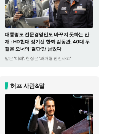
대통령도 전문경영인도 바꾸지 못하는 산
재 : HD현대 정기선 한화 김동관, 40대 두
젊은 오너의 '결단'만 남았다
말은 '미래', 현장은 '과거형 안전사고'
허프 사람&말