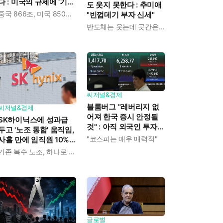
다 : 미국의 규제에 '기술
도 웃지 못한다 : 추미애
자립' 총력 기울인 결과
중국 866조, 미국 850조, 일본197조, 한국 136조 원
"빈껍데기 부자 신세"
반도체는 웃는데 곳간은 운다
씨저널&경제
블룸버그 "레버리지 없
씨저널&경제
어져 한국 증시 안정될
SK하이닉스에 성과급
것" : 아직 외국인 투자자
두고 '노조 통합' 움직임,
들은 신중한 태도
"코스피는 매우 매력적"
사흘 만에 임직원 10%이
새 노조에 모였다
기존 복수 노조, 하나로 묶이나
글로벌