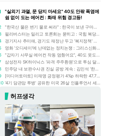
1
"실외기 과열, 문 닫지 마세요" 40도 안팎 폭염에
쉼 없이 도는 에어컨 : 화재 위험 경고등!
2
"한국산 물은 변기 물로 써라" : 한국이 보낸 구마모토 지진 구호품에 한 일본인의 '어처구니 없는' 반응
3
필리버스터는 밀리고 토론회는 묻히고 : 국힘 복당 원하는 한동훈, '검사 정치'의 한계만 드러내나
4
경기지사 추미애, 경기도 재정난 두고 '복지정책' 탓하는 시선에 정면 반박 : "고령자와 아이 인구 급증"
5
영화 '오디세이'에 난데없는 정치논쟁 : 그리스신화 공간에서 '트럼프 전쟁의 참혹함'이 보인다
6
"갑자기 사무실 에어컨 작동 멈췄어요", 40도 웃도는 기온에 에어컨도 숨이 찬다
7
삼성전자 SK하이닉스 '파격 주주환원'으로 투심 달래고 주가도 받칠까, 100조 넘는 추가 배당 재원에 쏠리는 눈
8
민주당 내 보완수사권 진실 공방 계속 : 김민석 '한정애 정책위의장' 발언 근거로 내세우자 사무총장 지낸 조승래 반박
9
[미디어토마토] 이재명 긍정평가 4%p 하락한 47.7%, 중도층 '부정 49.7% vs 긍정 42.9%'
10
'4기 담관암 투병' 공유한 미국 26살 인플루언서 세상 떠났다 : 3년간 보여준 희망과 용기
허프생각