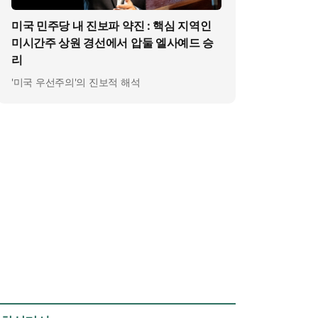
미국 민주당 내 진보파 약진 : 핵심 지역인
미시간주 상원 경선에서 압둘 엘사예드 승
리
'미국 우선주의'의 진보적 해석