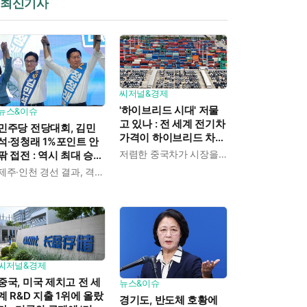
최신기사
씨저널&경제
'하이브리드 시대' 저물
뉴스&이슈
고 있나 : 전 세계 전기차
민주당 전당대회, 김민
가격이 하이브리드 차보
석·정청래 1%포인트 안
다 낮아졌다
저렴한 중국차가 시장을 뒤흔든다
팎 접전 : 역시 최대 승부
처는 호남과 수도권
제주·인천 경선 결과, 격차 0.86%포인트
씨저널&경제
중국, 미국 제치고 전 세
뉴스&이슈
계 R&D 지출 1위에 올랐
경기도, 반도체 호황에