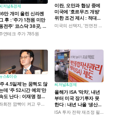
이란, 오만과 협상 중에
씨저널&경제
미국에 '호르무즈 개방'
16만 개미 울린 신라젠
위한 조건 제시 : 적대행
그 후 : '주가 1천원 미만
위 중단하고 동결자산
미국의 선택지, '전면전 vs 호르무즈 통제권 인정'
동전주' 코스닥 38곳, 코
풀고...
스피 10곳, 총 48곳 이르
주연테크 주가 785원
렀다
뉴스&이슈
'주 4.5일제'는 꿈쩍도 않
씨저널&경제
는데 '주 52시간 예외'만
올해가 ISA '막차', 내년
속도 난다 : 이재명 정부
부터 미국 장기투자 못
노동 공약 '역주행'
좌회전 깜빡이 켜고 우회전
한다 : 내년 나올 '생산적
금융 ISA'에도 주목
ISA 투자 전략 재조정 필요!