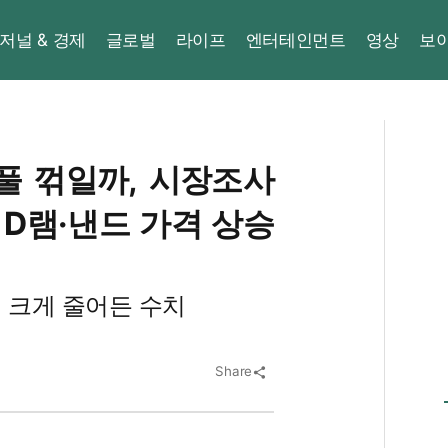
저널 & 경제
글로벌
라이프
엔터테인먼트
영상
보
풀 꺾일까, 시장조사
D램·낸드 가격 상승
서 크게 줄어든 수치
Share
share