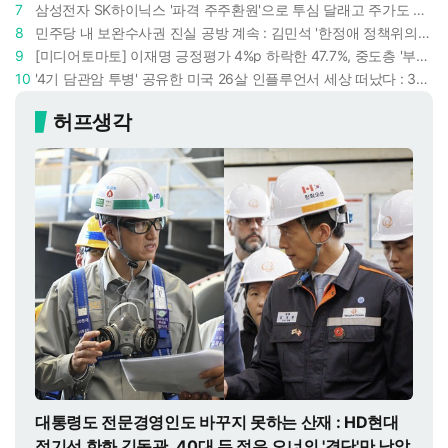
7
삼성전자 SK하이닉스 '파격 주주환원'으로 투심 달래고 주가도 받칠까, 100조 넘는 추가 배당 재원에 쏠리는 눈
8
민주당 내 보완수사권 진실 공방 계속 : 김민석 '한정애 정책위의장' 발언 근거로 내세우자 사무총장 지낸 조승래 반박
9
[미디어토마토] 이재명 긍정평가 4%p 하락한 47.7%, 중도층 '부정 49.7% vs 긍정 42.9%'
10
'4기 담관암 투병' 공유한 미국 26살 인플루언서 세상 떠났다 : 3년간 보여준 희망과 용기
허프생각
대통령도 전문경영인도 바꾸지 못하는 산재 : HD현대
정기선 한화 김동관, 40대 두 젊은 오너의 '결단'만 남았