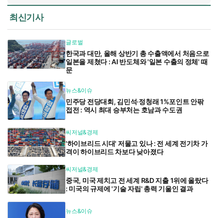
최신기사
글로벌
한국과 대만, 올해 상반기 총 수출액에서 처음으로
일본을 제쳤다 : AI 반도체와 '일본 수출의 정체' 때
문
뉴스&이슈
민주당 전당대회, 김민석·정청래 1%포인트 안팎
접전 : 역시 최대 승부처는 호남과 수도권
씨저널&경제
'하이브리드 시대' 저물고 있나 : 전 세계 전기차 가
격이 하이브리드 차보다 낮아졌다
씨저널&경제
중국, 미국 제치고 전 세계 R&D 지출 1위에 올랐다
: 미국의 규제에 '기술 자립' 총력 기울인 결과
뉴스&이슈