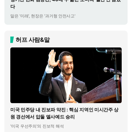
다
말은 '미래', 현장은 '과거형 안전사고'
허프 사람&말
미국 민주당 내 진보파 약진 : 핵심 지역인 미시간주 상
원 경선에서 압둘 엘사예드 승리
'미국 우선주의'의 진보적 해석