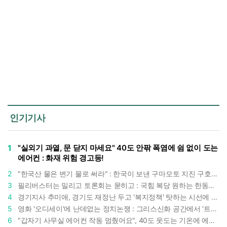
인기기사
1
"실외기 과열, 문 닫지 마세요" 40도 안팎 폭염에 쉼 없이 도는
에어컨 : 화재 위험 경고등!
2
"한국산 물은 변기 물로 써라" : 한국이 보낸 구마모토 지진 구호품에 한 일본인의 '어처구니 없는' 반응
3
필리버스터는 밀리고 토론회는 묻히고 : 국힘 복당 원하는 한동훈, '검사 정치'의 한계만 드러내나
4
경기지사 추미애, 경기도 재정난 두고 '복지정책' 탓하는 시선에 정면 반박 : "고령자와 아이 인구 급증"
5
영화 '오디세이'에 난데없는 정치논쟁 : 그리스신화 공간에서 '트럼프 전쟁의 참혹함'이 보인다
6
"갑자기 사무실 에어컨 작동 멈췄어요", 40도 웃도는 기온에 에어컨도 숨이 찬다