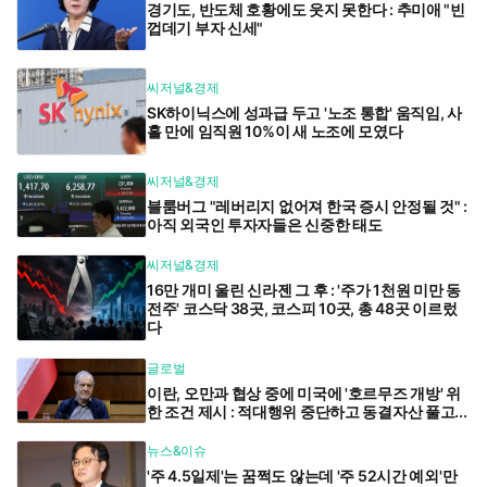
경기도, 반도체 호황에도 웃지 못한다 : 추미애 "빈
껍데기 부자 신세"
씨저널&경제
SK하이닉스에 성과급 두고 '노조 통합' 움직임, 사
흘 만에 임직원 10%이 새 노조에 모였다
씨저널&경제
블룸버그 "레버리지 없어져 한국 증시 안정될 것" :
아직 외국인 투자자들은 신중한 태도
씨저널&경제
16만 개미 울린 신라젠 그 후 : '주가 1천원 미만 동
전주' 코스닥 38곳, 코스피 10곳, 총 48곳 이르렀
다
글로벌
이란, 오만과 협상 중에 미국에 '호르무즈 개방' 위
한 조건 제시 : 적대행위 중단하고 동결자산 풀고...
뉴스&이슈
'주 4.5일제'는 꿈쩍도 않는데 '주 52시간 예외'만