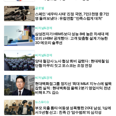
글로벌
스페인 '세우타 사태' 진정 국면, 7만2천명 중 7만
명 돌려보냈다 : 유럽연합 "만족스럽게 대처"
씨저널&경제
삼성전자가 HBM5보다 성능 8배 높은 차세대 메
모리 zHBM 공개했다 : 고객 맞춤형 설계 가능한
3D 메모리 솔루션
씨저널&경제
양대 철강사 노사 협상 희비 갈렸다 : 현대제철 임
단협 마무리 짓고 포스코는 조정 연장
씨저널&경제
현대백화점그룹 정지선 '최대 M&A' 지누스에 발목
잡힌 실적 : 현대백화점 올해 2분기 영업이익 전년
비해 8.7% 감소
뉴스&이슈
부모 외출 틈타 여동생 성폭행한 20대 남성, 1심에
서 5년형 선고 : 친족 간 '암수범죄'의 심각성