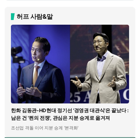
허프 사람&말
한화 김동관-HD현대 정기선 '경영권 대관식'은 끝났다 :
남은 건 '쩐의 전쟁', 관심은 지분 승계로 옮겨져
조선업 격돌 이어 지분 승계 '본격화'