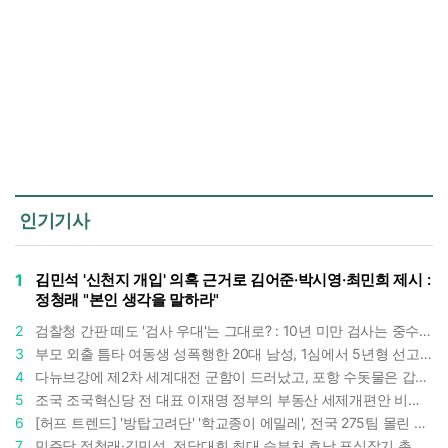
인기기사
1
김민석 '신천지 개입' 의혹 근거로 김어준·박시영·최민희 제시 :
정청래 "본인 생각을 말하라"
2
검찰청 간판 떼도 '검사 우대'는 그대로? : 10년 미만 검사는 중수청 4급 수사관으로 직행한다
3
부모 외출 틈타 여동생 성폭행한 20대 남성, 1심에서 5년형 선고 : 친족 간 '암수범죄'의 심각성
4
다뉴브강에 제2차 세계대전 군함이 드러났고, 포항 수돗물은 갑자기 짜졌다 : 폭염·가뭄이 만든 낯선 풍경
5
조국 조국혁신당 전 대표 이재명 정부의 부동산 세제개편안 비판했다 : '공공주택 대전환' 촉구
6
[허프 트렌드] '방탑고려단' '학교종이 에밀레', 전국 275팀 몰린 2026년 국립중앙박물관 분장대회 : 숨은 실력자들 나온다
7
민주당 정청래·김민석, 전당대회 최대 승부처 호남 표심잡기 총력 : 격차 10%p 안이냐, 밖이냐