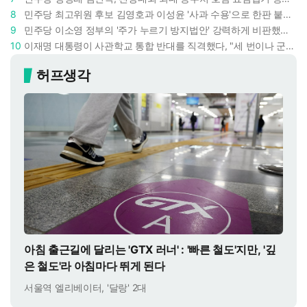
8
민주당 최고위원 후보 김영호과 이성윤 '사과 수용'으로 한판 붙었다 : 난데없이 "검사주의자"
9
민주당 이소영 정부의 '주가 누르기 방지법안' 강력하게 비판했다 : "사실상 적용 대상 없을 법안"
10
이재명 대통령이 사관학교 통합 반대를 직격했다, "세 번이나 군사 쿠데타 했는데 압도적 지위"
허프생각
아침 출근길에 달리는 'GTX 러너' : '빠른 철도'지만, '깊
은 철도'라 아침마다 뛰게 된다
서울역 엘리베이터, '달랑' 2대