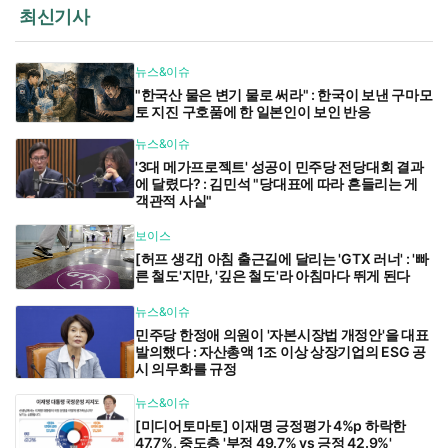
최신기사
뉴스&이슈
"한국산 물은 변기 물로 써라" : 한국이 보낸 구마모
토 지진 구호품에 한 일본인이 보인 반응
뉴스&이슈
'3대 메가프로젝트' 성공이 민주당 전당대회 결과
에 달렸다? : 김민석 "당대표에 따라 흔들리는 게
객관적 사실"
보이스
[허프 생각] 아침 출근길에 달리는 'GTX 러너' : '빠
른 철도'지만, '깊은 철도'라 아침마다 뛰게 된다
뉴스&이슈
민주당 한정애 의원이 '자본시장법 개정안'을 대표
발의했다 : 자산총액 1조 이상 상장기업의 ESG 공
시 의무화를 규정
뉴스&이슈
[미디어토마토] 이재명 긍정평가 4%p 하락한
47.7%, 중도층 '부정 49.7% vs 긍정 42.9%'