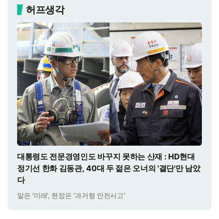
허프생각
대통령도 전문경영인도 바꾸지 못하는 산재 : HD현대
정기선 한화 김동관, 40대 두 젊은 오너의 '결단'만 남았
다
말은 '미래', 현장은 '과거형 안전사고'