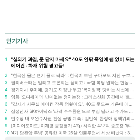
인기기사
1
"실외기 과열, 문 닫지 마세요" 40도 안팎 폭염에 쉼 없이 도는
에어컨 : 화재 위험 경고등!
2
"한국산 물은 변기 물로 써라" : 한국이 보낸 구마모토 지진 구호품에 한 일본인의 '어처구니 없는' 반응
3
필리버스터는 밀리고 토론회는 묻히고 : 국힘 복당 원하는 한동훈, '검사 정치'의 한계만 드러내나
4
경기지사 추미애, 경기도 재정난 두고 '복지정책' 탓하는 시선에 정면 반박 : "고령자와 아이 인구 급증"
5
영화 '오디세이'에 난데없는 정치논쟁 : 그리스신화 공간에서 '트럼프 전쟁의 참혹함'이 보인다
6
"갑자기 사무실 에어컨 작동 멈췄어요", 40도 웃도는 기온에 에어컨도 숨이 찬다
7
삼성전자 SK하이닉스 '파격 주주환원'으로 투심 달래고 주가도 받칠까, 100조 넘는 추가 배당 재원에 쏠리는 눈
8
민주당 내 보완수사권 진실 공방 계속 : 김민석 '한정애 정책위의장' 발언 근거로 내세우자 사무총장 지낸 조승래 반박
9
[미디어토마토] 이재명 긍정평가 4%p 하락한 47.7%, 중도층 '부정 49.7% vs 긍정 42.9%'
10
'4기 담관암 투병' 공유한 미국 26살 인플루언서 세상 떠났다 : 3년간 보여준 희망과 용기