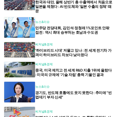
한국과 대만, 올해 상반기 총 수출액에서 처음으로
일본을 제쳤다 : AI 반도체와 '일본 수출의 정체' 때
문
뉴스&이슈
민주당 전당대회, 김민석·정청래 1%포인트 안팎
접전 : 역시 최대 승부처는 호남과 수도권
씨저널&경제
'하이브리드 시대' 저물고 있나 : 전 세계 전기차 가
격이 하이브리드 차보다 낮아졌다
씨저널&경제
중국, 미국 제치고 전 세계 R&D 지출 1위에 올랐다
: 미국의 규제에 '기술 자립' 총력 기울인 결과
뉴스&이슈
경기도, 반도체 호황에도 웃지 못한다 : 추미애 "빈
껍데기 부자 신세"
씨저널&경제