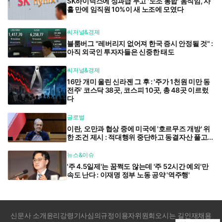
SK하이닉스에 성과급 두고 '노조 통합' 움직임, 사
흘 만에 임직원 10%이 새 노조에 모였다
씨저널&경제
블룸버그 "레버리지 없어져 한국 증시 안정될 것" :
아직 외국인 투자자들은 신중한 태도
씨저널&경제
16만 개미 울린 신라젠 그 후 : '주가 1천원 미만 동
전주' 코스닥 38곳, 코스피 10곳, 총 48곳 이르렀
다
글로벌
이란, 오만과 협상 중에 미국에 '호르무즈 개방' 위
한 조건 제시 : 적대행위 중단하고 동결자산 풀고...
뉴스&이슈
'주 4.5일제'는 꿈쩍도 않는데 '주 52시간 예외'만
속도 난다 : 이재명 정부 노동 공약 '역주행'
신문사 소개
윤리강령
기사심의규정
이용자위원회
오시는 길
인재채용