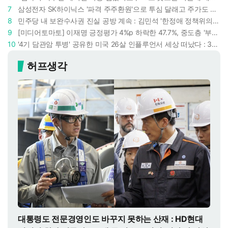
7
삼성전자 SK하이닉스 '파격 주주환원'으로 투심 달래고 주가도 받칠까, 100조 넘는 추가 배당 재원에 쏠리는 눈
8
민주당 내 보완수사권 진실 공방 계속 : 김민석 '한정애 정책위의장' 발언 근거로 내세우자 사무총장 지낸 조승래 반박
9
[미디어토마토] 이재명 긍정평가 4%p 하락한 47.7%, 중도층 '부정 49.7% vs 긍정 42.9%'
10
'4기 담관암 투병' 공유한 미국 26살 인플루언서 세상 떠났다 : 3년간 보여준 희망과 용기
허프생각
대통령도 전문경영인도 바꾸지 못하는 산재 : HD현대