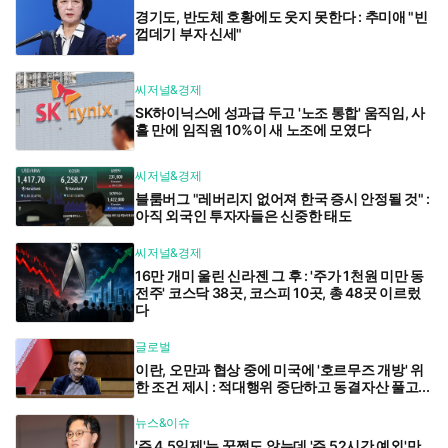
경기도, 반도체 호황에도 웃지 못한다 : 추미애 "빈
껍데기 부자 신세"
씨저널&경제
SK하이닉스에 성과급 두고 '노조 통합' 움직임, 사
흘 만에 임직원 10%이 새 노조에 모였다
씨저널&경제
블룸버그 "레버리지 없어져 한국 증시 안정될 것" :
아직 외국인 투자자들은 신중한 태도
씨저널&경제
16만 개미 울린 신라젠 그 후 : '주가 1천원 미만 동
전주' 코스닥 38곳, 코스피 10곳, 총 48곳 이르렀
다
글로벌
이란, 오만과 협상 중에 미국에 '호르무즈 개방' 위
한 조건 제시 : 적대행위 중단하고 동결자산 풀고...
뉴스&이슈
'주 4.5일제'는 꿈쩍도 않는데 '주 52시간 예외'만