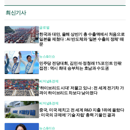
최신기사
글로벌
한국과 대만, 올해 상반기 총 수출액에서 처음으로
일본을 제쳤다 : AI 반도체와 '일본 수출의 정체' 때
문
뉴스&이슈
민주당 전당대회, 김민석·정청래 1%포인트 안팎
접전 : 역시 최대 승부처는 호남과 수도권
씨저널&경제
'하이브리드 시대' 저물고 있나 : 전 세계 전기차 가
격이 하이브리드 차보다 낮아졌다
씨저널&경제
중국, 미국 제치고 전 세계 R&D 지출 1위에 올랐다
: 미국의 규제에 '기술 자립' 총력 기울인 결과
뉴스&이슈