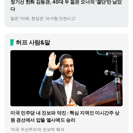
정기선 한화 김동관, 40대 두 젊은 오너의 '결단'만 남았
다
말은 '미래', 현장은 '과거형 안전사고'
허프 사람&말
미국 민주당 내 진보파 약진 : 핵심 지역인 미시간주 상
원 경선에서 압둘 엘사예드 승리
'미국 우선주의'의 진보적 해석