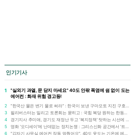
인기기사
1
"실외기 과열, 문 닫지 마세요" 40도 안팎 폭염에 쉼 없이 도는
에어컨 : 화재 위험 경고등!
2
"한국산 물은 변기 물로 써라" : 한국이 보낸 구마모토 지진 구호품에 한 일본인의 '어처구니 없는' 반응
3
필리버스터는 밀리고 토론회는 묻히고 : 국힘 복당 원하는 한동훈, '검사 정치'의 한계만 드러내나
4
경기지사 추미애, 경기도 재정난 두고 '복지정책' 탓하는 시선에 정면 반박 : "고령자와 아이 인구 급증"
5
영화 '오디세이'에 난데없는 정치논쟁 : 그리스신화 공간에서 '트럼프 전쟁의 참혹함'이 보인다
6
"갑자기 사무실 에어컨 작동 멈췄어요", 40도 웃도는 기온에 에어컨도 숨이 찬다