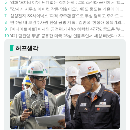
5
영화 '오디세이'에 난데없는 정치논쟁 : 그리스신화 공간에서 '트럼프 전쟁의 참혹함'이 보인다
6
"갑자기 사무실 에어컨 작동 멈췄어요", 40도 웃도는 기온에 에어컨도 숨이 찬다
7
삼성전자 SK하이닉스 '파격 주주환원'으로 투심 달래고 주가도 받칠까, 100조 넘는 추가 배당 재원에 쏠리는 눈
8
민주당 내 보완수사권 진실 공방 계속 : 김민석 '한정애 정책위의장' 발언 근거로 내세우자 사무총장 지낸 조승래 반박
9
[미디어토마토] 이재명 긍정평가 4%p 하락한 47.7%, 중도층 '부정 49.7% vs 긍정 42.9%'
10
'4기 담관암 투병' 공유한 미국 26살 인플루언서 세상 떠났다 : 3년간 보여준 희망과 용기
허프생각