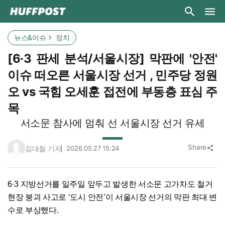
뉴스&이슈
정치
[6·3 판세 분석/서울시장] 막판에 '안전'
이슈 떠오른 서울시장 선거 , 민주당 정원
오 vs 국힘 오세훈 접전에 부동층 표심 주
목
서소문 참사에 멈춰 선 서울시장 선거 유세
Share
김대철 기자
2026.05.27 15:24
share
6·3 지방선거를 일주일 앞두고 발생한 서소문 고가차도 철거
현장 붕괴 사고로 ‘도시 안전’이 서울시장 선거의 막판 최대 변
수로 부상했다.