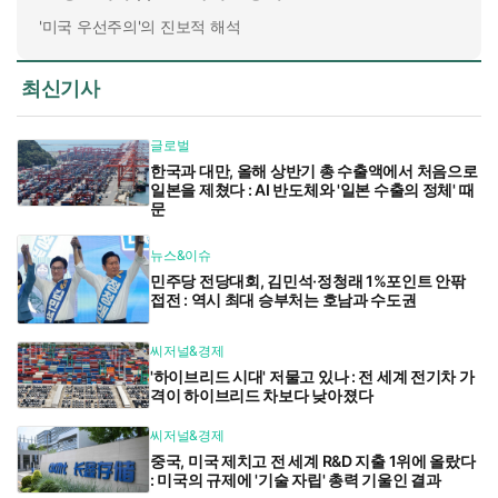
'미국 우선주의'의 진보적 해석
최신기사
글로벌
한국과 대만, 올해 상반기 총 수출액에서 처음으로
일본을 제쳤다 : AI 반도체와 '일본 수출의 정체' 때
문
뉴스&이슈
민주당 전당대회, 김민석·정청래 1%포인트 안팎
접전 : 역시 최대 승부처는 호남과 수도권
씨저널&경제
'하이브리드 시대' 저물고 있나 : 전 세계 전기차 가
격이 하이브리드 차보다 낮아졌다
씨저널&경제
중국, 미국 제치고 전 세계 R&D 지출 1위에 올랐다
: 미국의 규제에 '기술 자립' 총력 기울인 결과