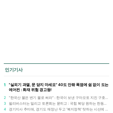
인기기사
1
"실외기 과열, 문 닫지 마세요" 40도 안팎 폭염에 쉼 없이 도는
에어컨 : 화재 위험 경고등!
2
"한국산 물은 변기 물로 써라" : 한국이 보낸 구마모토 지진 구호품에 한 일본인의 '어처구니 없는' 반응
3
필리버스터는 밀리고 토론회는 묻히고 : 국힘 복당 원하는 한동훈, '검사 정치'의 한계만 드러내나
4
경기지사 추미애, 경기도 재정난 두고 '복지정책' 탓하는 시선에 정면 반박 : "고령자와 아이 인구 급증"