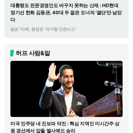
대통령도 전문경영인도 바꾸지 못하는 산재 : HD현대
정기선 한화 김동관, 40대 두 젊은 오너의 '결단'만 남았
다
말은 '미래', 현장은 '과거형 안전사고'
허프 사람&말
미국 민주당 내 진보파 약진 : 핵심 지역인 미시간주 상
원 경선에서 압둘 엘사예드 승리