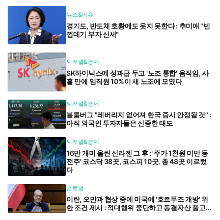
뉴스&이슈
경기도, 반도체 호황에도 웃지 못한다 : 추미애 "빈
껍데기 부자 신세"
씨저널&경제
SK하이닉스에 성과급 두고 '노조 통합' 움직임, 사
흘 만에 임직원 10%이 새 노조에 모였다
씨저널&경제
블룸버그 "레버리지 없어져 한국 증시 안정될 것" :
아직 외국인 투자자들은 신중한 태도
씨저널&경제
16만 개미 울린 신라젠 그 후 : '주가 1천원 미만 동
전주' 코스닥 38곳, 코스피 10곳, 총 48곳 이르렀
다
글로벌
이란, 오만과 협상 중에 미국에 '호르무즈 개방' 위
한 조건 제시 : 적대행위 중단하고 동결자산 풀고...