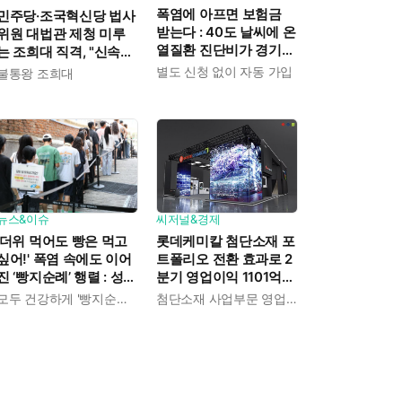
폭염에 아프면 보험금
민주당·조국혁신당 법사
받는다 : 40도 날씨에 온
위원 대법관 제청 미루
열질환 진단비가 경기도
는 조희대 직격, "신속한
민에게 주어진다
재판 약속도 저버려"
별도 신청 없이 자동 가입
불통왕 조희대
뉴스&이슈
씨저널&경제
'더위 먹어도 빵은 먹고
롯데케미칼 첨단소재 포
싶어!' 폭염 속에도 이어
트폴리오 전환 효과로 2
진 ‘빵지순례’ 행렬 : 성심
분기 영업이익 1101억
당이 대기 손님 위해 준
흑자전환 : 대산·여수 사
모두 건강하게 '빵지순례' 마치시길.
첨단소재 사업부문 영업이익 1325억 원
비한 것들
업재편으로 체질개선 속
도 높인다