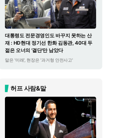
대통령도 전문경영인도 바꾸지 못하는 산
재 : HD현대 정기선 한화 김동관, 40대 두
젊은 오너의 '결단'만 남았다
말은 '미래', 현장은 '과거형 안전사고'
허프 사람&말