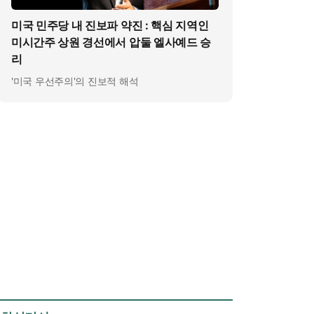
미국 민주당 내 진보파 약진 : 핵심 지역인
미시간주 상원 경선에서 압둘 엘사예드 승
리
'미국 우선주의'의 진보적 해석