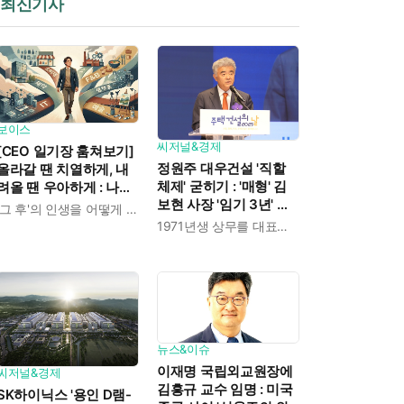
최신기사
보이스
씨저널&경제
[CEO 일기장 훔쳐보기]
정원주 대우건설 '직할
올라갈 땐 치열하게, 내
체제' 굳히기 : '매형' 김
려올 땐 우아하게 : 나만
보현 사장 '임기 3년' 받
의 커리어 설계법
'그 후'의 인생을 어떻게 살 것인가
고 4개월 만에 물러났다
1971년생 상무를 대표이사로 발탁
뉴스&이슈
이재명 국립외교원장에
씨저널&경제
김흥규 교수 임명 : 미국
SK하이닉스 '용인 D램-