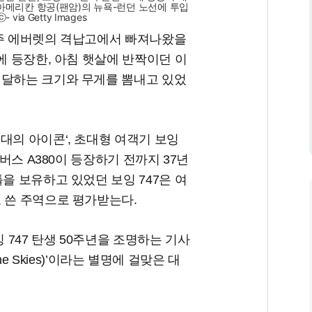
팬 아메리칸 항공(팬암)의 뉴욕-런던 노선에 투입
ia Getty Images
싱턴주 에버렛의 격납고에서 빠져나왔을
에 등장한, 아침 햇살에 반짝이던 이
 달하는 크기와 무게를 뽐내고 있었
대의 아이콘‘, 초대형 여객기 보잉
어버스 A380이 등장하기 전까지 37년
을 보유하고 있었던 보잉 747은 여
 쓴 주역으로 평가받는다.
 747 탄생 50주년을 조명하는 기사
the Skies)’이라는 별명에 걸맞은 대