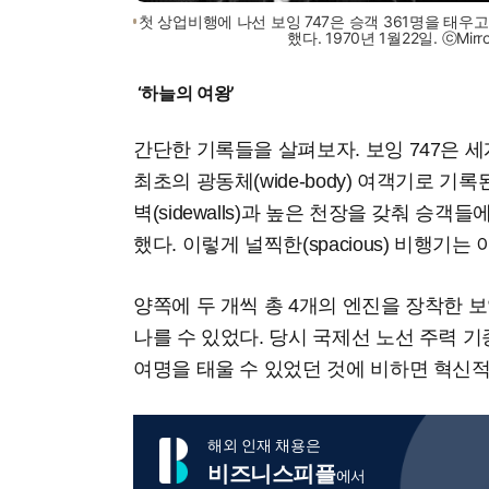
첫 상업비행에 나선 보잉 747은 승객 361명을 태우
했다. 1970년 1월22일. ⓒMirrorp
‘하늘의 여왕’
간단한 기록들을 살펴보자. 보잉 747은 
최초의 광동체(wide-body) 여객기로 기록
벽(sidewalls)과 높은 천장을 갖춰 승
했다. 이렇게 널찍한(spacious) 비행기
양쪽에 두 개씩 총 4개의 엔진을 장착한 보
나를 수 있었다. 당시 국제선 노선 주력 기종
여명을 태울 수 있었던 것에 비하면 혁신적
해외 인재 채용은
비즈니스피플
에서