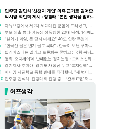
1
민주당 김민석 '신천지 개입' 의혹 근거로 김어준·
박시영·최민희 제시 : 정청래 "본인 생각을 말하
라"
2
다뉴브강에서 제2차 세계대전 군함이 드러났고, 포항 수돗물은 갑자기 짜졌다 : 폭염·가뭄이 만든 낯선 풍경
3
부모 외출 틈타 여동생 성폭행한 20대 남성, 1심에서 5년형 선고 : 친족 간 '암수범죄'의 심각성
4
"실외기 과열, 문 닫지 마세요" 40도 안팎 폭염에 쉼 없이 도는 에어컨 : 화재 위험 경고등!
5
"한국산 물은 변기 물로 써라" : 한국이 보낸 구마모토 지진 구호품에 한 일본인의 '어처구니 없는' 반응
6
필리버스터는 밀리고 토론회는 묻히고 : 국힘 복당 원하는 한동훈, '검사 정치'의 한계만 드러내나
7
영화 '오디세이'에 난데없는 정치논쟁 : 그리스신화 공간에서 '트럼프 전쟁의 참혹함'이 보인다
8
경기지사 추미애, 경기도 재정난 두고 '복지정책' 탓하는 시선에 정면 반박 : "고령자와 아이 인구 급증"
9
이재명 사관학교 통합 반대를 직격했다, "세 번이나 군사 쿠데타 했는데 압도적 지위"
10
민주당 친석계, 전당대회 진행 중 '보완투표권' 꺼냈다 : '사후 투표 허용' 무리수에 정청래 "투표 쿠데타"
허프생각