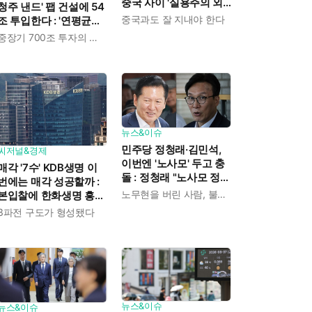
중국 사이 '실용주의 외
청주 낸드' 팹 건설에 54
교론' 강조한 인물이다
중국과도 잘 지내야 한다
조 투입한다 : '연평균
19% 성장' 메모리 수요
중장기 700조 투자의 단계적 이행
대응해 AI 인프라 시장의
핵심 플레이어로
뉴스&이슈
민주당 정청래·김민석,
씨저널&경제
이번엔 '노사모' 두고 충
매각 '7수' KDB생명 이
돌 : 정청래 "노사모 정신
번에는 매각 성공할까 :
으로 승리" vs 김민석 측
노무현을 버린 사람, 불편하겠지
본입찰에 한화생명 흥국
"어색하다"
생명 한국금융지주 최종
3파전 구도가 형성됐다
인수제안서 냈다
뉴스&이슈
뉴스&이슈