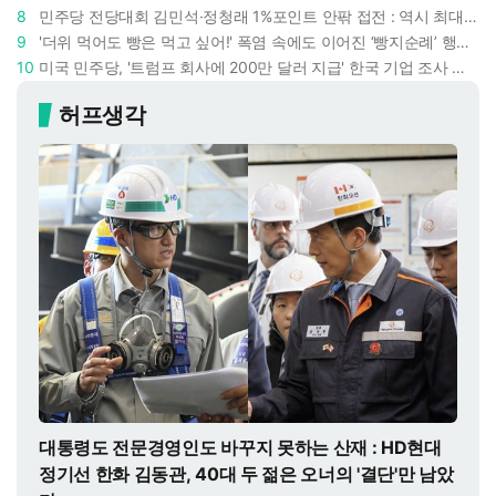
8
민주당 전당대회 김민석·정청래 1%포인트 안팎 접전 : 역시 최대 승부처는 호남과 수도권
9
'더위 먹어도 빵은 먹고 싶어!' 폭염 속에도 이어진 ‘빵지순례’ 행렬 : 성심당이 대기 손님 위해 준비한 것들
10
미국 민주당, '트럼프 회사에 200만 달러 지급' 한국 기업 조사 착수 : 트럼프 덕분에 이득 챙기려 했나
허프생각
대통령도 전문경영인도 바꾸지 못하는 산재 : HD현대
정기선 한화 김동관, 40대 두 젊은 오너의 '결단'만 남았