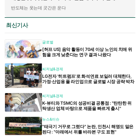
반도체는 웃는데 곳간은 운다
최신기사
글로벌
[허프 US] 음악 활동이 70세 이상 노인의 치매 위
험을 크게 낮춘다는 연구 결과 나왔다
씨저널&경제
LG전자 '히트펌프'로 화석연료 보일러 대체한다,
가정·산업용 풀 라인업으로 글로벌 시장 공략 박차
씨저널&경제
K-뷰티와 TSMC의 성공비결 공통점 : "탄탄한 위
탁생산 업체 바탕으로 제품을 빠르게 출시"
뉴스&이슈
"태극기 거꾸로 그렸다" 논란, 인천시 해명도 말은
된다 : "아래에서 위를 바라본 구도 표현"