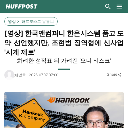
영상
허프포스트 유튜브
[영상] 한국앤컴퍼니 한온시스템 품고 도
약 선언했지만, 조현범 징역형에 신사업
'시계 제로'
화려한 성적표 뒤 가려진 ‘오너 리스크’
Share
채널후
2026.07.07 07:00
share