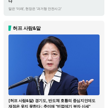
다
말은 '미래', 현장은 '과거형 안전사고'
허프 사람&말
[허프 사람&말} 경기도, 반도체 호황의 중심지인데도
재정은 웃지 못한다 : 추미애 "빈껍데기 부자 신세"