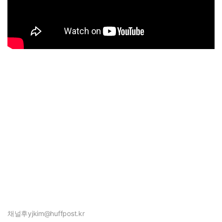
채널후
yjkim@huffpost.kr