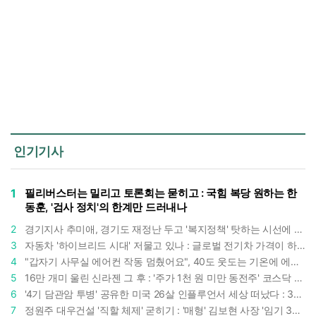
인기기사
1
필리버스터는 밀리고 토론회는 묻히고 : 국힘 복당 원하는 한
동훈, '검사 정치'의 한계만 드러내나
2
경기지사 추미애, 경기도 재정난 두고 '복지정책' 탓하는 시선에 정면 반박 : "고령자와 아이 인구 급증"
3
자동차 '하이브리드 시대' 저물고 있나 : 글로벌 전기차 가격이 하이브리드 차보다 낮아졌다
4
"갑자기 사무실 에어컨 작동 멈췄어요", 40도 웃도는 기온에 에어컨도 숨이 찬다
5
16만 개미 울린 신라젠 그 후 : '주가 1천 원 미만 동전주' 코스닥 38곳 코스피 10곳, 총 48곳 이르렀다
6
'4기 담관암 투병' 공유한 미국 26살 인플루언서 세상 떠났다 : 3년간 보여준 희망과 용기
7
정원주 대우건설 '직할 체제' 굳히기 : '매형' 김보현 사장 '임기 3년' 받고 4개월 만에 물러났다