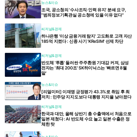
뉴스&이슈
조국, 공소청의 '수사조직·인력 유지' 분쇄 요구,
"범죄정보기획관실 공소청에 있을 이유 없다"
씨저널&경제
하나은행 '이상 금융거래 탐지' 고도화로 고객 자산
185억 지켰다 : 신종 사기 'KReSIM' 선제 차단
씨저널&경제
반도체 '투톱' 둘러싼 주주환원 기대감 커져, 삼성
전자는 '최대 200조' SK하이닉스는 '빠르면 8월
말'
뉴스&이슈
[리얼미터] 이재명 긍정평가 43.3%로 취임 후 최
저치 : 민주당 지지도보다 대통령 지지율 낮아졌다
씨저널&경제
한국과 대만, 올해 상반기 총 수출액에서 처음으로
일본 제쳤다 : AI 반도체 수요 늘고 일본 수출은 정
체한 탓
뉴스&이슈