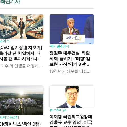
최신기사
보이스
씨저널&경제
[CEO 일기장 훔쳐보기]
정원주 대우건설 '직할
올라갈 땐 치열하게, 내
체제' 굳히기 : '매형' 김
려올 땐 우아하게 : 나만
보현 사장 '임기 3년' 받
의 커리어 설계법
'그 후'의 인생을 어떻게 살 것인가
고 4개월 만에 물러났다
1971년생 상무를 대표이사로 발탁
뉴스&이슈
이재명 국립외교원장에
씨저널&경제
김흥규 교수 임명 : 미국
SK하이닉스 '용인 D램-