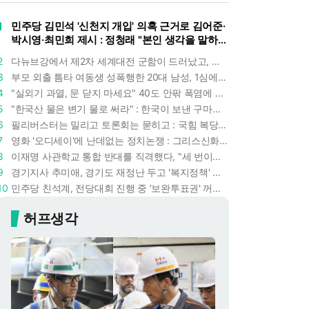
1
민주당 김민석 '신천지 개입' 의혹 근거로 김어준·
박시영·최민희 제시 : 정청래 "본인 생각을 말하
라"
2
다뉴브강에서 제2차 세계대전 군함이 드러났고, 포항 수돗물은 갑자기 짜졌다 : 폭염·가뭄이 만든 낯선 풍경
3
부모 외출 틈타 여동생 성폭행한 20대 남성, 1심에서 5년형 선고 : 친족 간 '암수범죄'의 심각성
4
"실외기 과열, 문 닫지 마세요" 40도 안팎 폭염에 쉼 없이 도는 에어컨 : 화재 위험 경고등!
5
"한국산 물은 변기 물로 써라" : 한국이 보낸 구마모토 지진 구호품에 한 일본인의 '어처구니 없는' 반응
6
필리버스터는 밀리고 토론회는 묻히고 : 국힘 복당 원하는 한동훈, '검사 정치'의 한계만 드러내나
7
영화 '오디세이'에 난데없는 정치논쟁 : 그리스신화 공간에서 '트럼프 전쟁의 참혹함'이 보인다
8
이재명 사관학교 통합 반대를 직격했다, "세 번이나 군사 쿠데타 했는데 압도적 지위"
9
경기지사 추미애, 경기도 재정난 두고 '복지정책' 탓하는 시선에 정면 반박 : "고령자와 아이 인구 급증"
10
민주당 친석계, 전당대회 진행 중 '보완투표권' 꺼냈다 : '사후 투표 허용' 무리수에 정청래 "투표 쿠데타"
허프생각