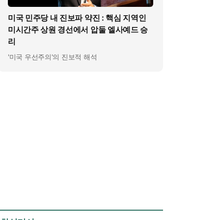
미국 민주당 내 진보파 약진 : 핵심 지역인
미시간주 상원 경선에서 압둘 엘사예드 승
리
'미국 우선주의'의 진보적 해석