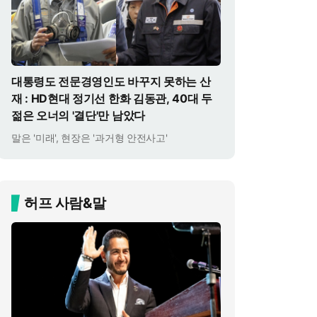
대통령도 전문경영인도 바꾸지 못하는 산
재 : HD현대 정기선 한화 김동관, 40대 두
젊은 오너의 '결단'만 남았다
말은 '미래', 현장은 '과거형 안전사고'
허프 사람&말