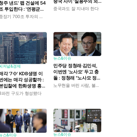
중국 사이 '실용주의 외
청주 낸드' 팹 건설에 54
교론' 강조한 인물이다
중국과도 잘 지내야 한다
조 투입한다 : '연평균
19% 성장' 메모리 수요
중장기 700조 투자의 단계적 이행
대응해 AI 인프라 시장의
핵심 플레이어로
뉴스&이슈
민주당 정청래·김민석,
씨저널&경제
이번엔 '노사모' 두고 충
매각 '7수' KDB생명 이
돌 : 정청래 "노사모 정신
번에는 매각 성공할까 :
으로 승리" vs 김민석 측
노무현을 버린 사람, 불편하겠지
본입찰에 한화생명 흥국
"어색하다"
생명 한국금융지주 최종
3파전 구도가 형성됐다
인수제안서 냈다
뉴스&이슈
뉴스&이슈