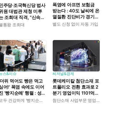
폭염에 아프면 보험금
민주당·조국혁신당 법사
받는다 : 40도 날씨에 온
위원 대법관 제청 미루
열질환 진단비가 경기도
는 조희대 직격, "신속한
민에게 주어진다
재판 약속도 저버려"
별도 신청 없이 자동 가입
불통왕 조희대
뉴스&이슈
씨저널&경제
'더위 먹어도 빵은 먹고
롯데케미칼 첨단소재 포
싶어!' 폭염 속에도 이어
트폴리오 전환 효과로 2
진 ‘빵지순례’ 행렬 : 성심
분기 영업이익 1101억
당이 대기 손님 위해 준
흑자전환 : 대산·여수 사
모두 건강하게 '빵지순례' 마치시길.
첨단소재 사업부문 영업이익 1325억 원
비한 것들
업재편으로 체질개선 속
도 높인다