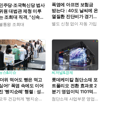
폭염에 아프면 보험금
민주당·조국혁신당 법사
받는다 : 40도 날씨에 온
위원 대법관 제청 미루
열질환 진단비가 경기도
는 조희대 직격, "신속한
민에게 주어진다
재판 약속도 저버려"
별도 신청 없이 자동 가입
불통왕 조희대
뉴스&이슈
씨저널&경제
'더위 먹어도 빵은 먹고
롯데케미칼 첨단소재 포
싶어!' 폭염 속에도 이어
트폴리오 전환 효과로 2
진 ‘빵지순례’ 행렬 : 성심
분기 영업이익 1101억
당이 대기 손님 위해 준
흑자전환 : 대산·여수 사
모두 건강하게 '빵지순례' 마치시길.
첨단소재 사업부문 영업이익 1325억 원
비한 것들
업재편으로 체질개선 속
도 높인다