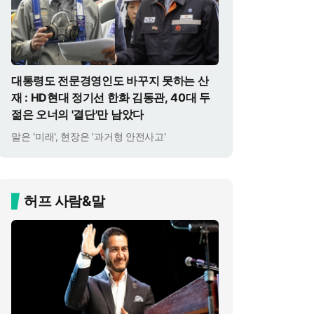
대통령도 전문경영인도 바꾸지 못하는 산
재 : HD현대 정기선 한화 김동관, 40대 두
젊은 오너의 '결단'만 남았다
말은 '미래', 현장은 '과거형 안전사고'
허프 사람&말