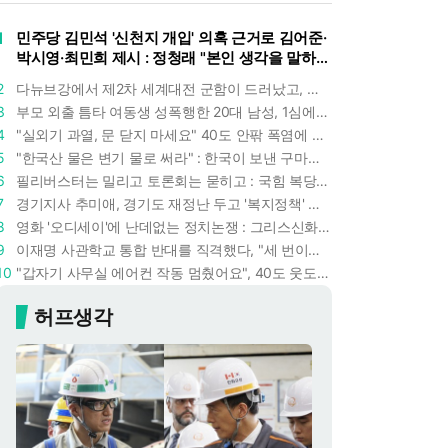
1
민주당 김민석 '신천지 개입' 의혹 근거로 김어준·
박시영·최민희 제시 : 정청래 "본인 생각을 말하
라"
2
다뉴브강에서 제2차 세계대전 군함이 드러났고, 포항 수돗물은 갑자기 짜졌다 : 폭염·가뭄이 만든 낯선 풍경
3
부모 외출 틈타 여동생 성폭행한 20대 남성, 1심에서 5년형 선고 : 친족 간 '암수범죄'의 심각성
4
"실외기 과열, 문 닫지 마세요" 40도 안팎 폭염에 쉼 없이 도는 에어컨 : 화재 위험 경고등!
5
"한국산 물은 변기 물로 써라" : 한국이 보낸 구마모토 지진 구호품에 한 일본인의 '어처구니 없는' 반응
6
필리버스터는 밀리고 토론회는 묻히고 : 국힘 복당 원하는 한동훈, '검사 정치'의 한계만 드러내나
7
경기지사 추미애, 경기도 재정난 두고 '복지정책' 탓하는 시선에 정면 반박 : "고령자와 아이 인구 급증"
8
영화 '오디세이'에 난데없는 정치논쟁 : 그리스신화 공간에서 '트럼프 전쟁의 참혹함'이 보인다
9
이재명 사관학교 통합 반대를 직격했다, "세 번이나 군사 쿠데타 했는데 압도적 지위"
10
"갑자기 사무실 에어컨 작동 멈췄어요", 40도 웃도는 기온에 에어컨도 숨이 찬다
허프생각