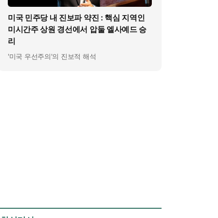
미국 민주당 내 진보파 약진 : 핵심 지역인
미시간주 상원 경선에서 압둘 엘사예드 승
리
'미국 우선주의'의 진보적 해석