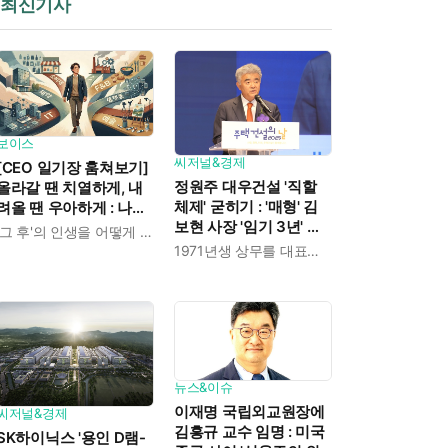
최신기사
보이스
씨저널&경제
[CEO 일기장 훔쳐보기]
정원주 대우건설 '직할
올라갈 땐 치열하게, 내
체제' 굳히기 : '매형' 김
려올 땐 우아하게 : 나만
보현 사장 '임기 3년' 받
의 커리어 설계법
'그 후'의 인생을 어떻게 살 것인가
고 4개월 만에 물러났다
1971년생 상무를 대표이사로 발탁
뉴스&이슈
이재명 국립외교원장에
씨저널&경제
김흥규 교수 임명 : 미국
SK하이닉스 '용인 D램-