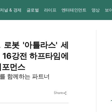
저널 & 경제
글로벌
라이프
엔터테인먼트
영상
보
로봇 '아틀라스' 세
컵 16강전 하프타임에
퍼포먼스
를 함께하는 파트너
Share
share