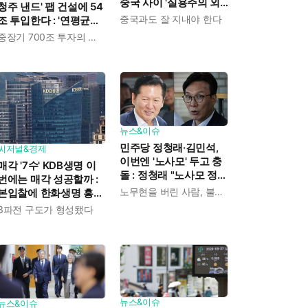
중국 사이 '실용주의 외
청주 낸드' 팹 건설에 54
교론' 강조한 인물이다
중국과도 잘 지내야 한다
조 투입한다 : '연평균
19% 성장' 메모리 수요
중장기 700조 투자의 단계적 이행
대응해 AI 인프라 시장의
핵심 플레이어로
뉴스&이슈
민주당 정청래·김민석,
씨저널&경제
이번엔 '노사모' 두고 충
매각 '7수' KDB생명 이
돌 : 정청래 "노사모 정신
번에는 매각 성공할까 :
으로 승리" vs 김민석 측
노무현을 버린 사람, 불편하겠지
본입찰에 한화생명 흥국
"어색하다"
생명 한국금융지주 최종
3파전 구도가 형성됐다
인수제안서 냈다
뉴스&이슈
뉴스&이슈