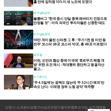
흘 만에 임직원 10%이 새 노조에 모였다
씨저널&경제
블룸버그 "한국 증시 단일 종목 레버리지 진정으로
안정될 것" : 아직 외국인 투자자들은 신중한 태도
씨저널&경제
16만 개미 울린 신라젠 그 후 : '주가 1천 원 미만 동
전주' 코스닥 38곳 코스피 10곳, 총 48곳 이르렀다
글로벌
이란, 오만과 협상 중에 미국에 '호르무즈 해협 개
방' 위한 조건 제시 : 적대행위 중단하고 동결자산
풀고...
뉴스&이슈
'주 4.5일제'는 꿈쩍도 않는데 '주 52시간 예외'만
속도 난다 : 이재명 정부 노동 공약 '역주행'
신문사 소개
윤리강령
기사심의규정
이용자위원회
오시는 길
인재채용