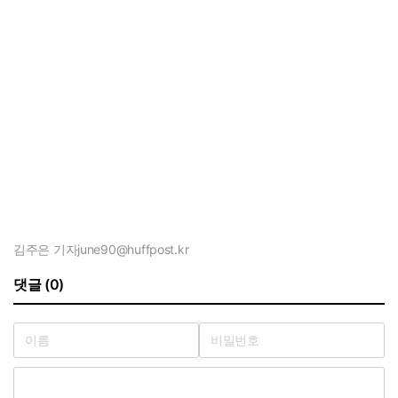
김주은 기자
june90@huffpost.kr
댓글 (0)