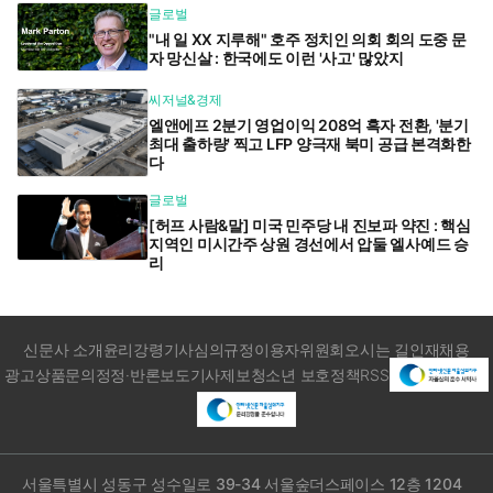
글로벌
"내 일 XX 지루해" 호주 정치인 의회 회의 도중 문
자 망신살 : 한국에도 이런 '사고' 많았지
씨저널&경제
엘앤에프 2분기 영업이익 208억 흑자 전환, '분기
최대 출하량' 찍고 LFP 양극재 북미 공급 본격화한
다
글로벌
[허프 사람&말] 미국 민주당 내 진보파 약진 : 핵심
지역인 미시간주 상원 경선에서 압둘 엘사예드 승
리
신문사 소개
윤리강령
기사심의규정
이용자위원회
오시는 길
인재채용
광고상품문의
정정·반론보도
기사제보
청소년 보호정책
RSS
서울특별시 성동구 성수일로 39-34 서울숲더스페이스 12층 1204