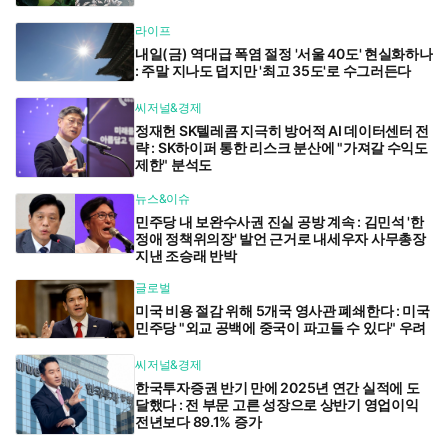
라이프
내일(금) 역대급 폭염 절정 '서울 40도' 현실화하나
: 주말 지나도 덥지만 '최고 35도'로 수그러든다
씨저널&경제
정재헌 SK텔레콤 지극히 방어적 AI 데이터센터 전
략 : SK하이퍼 통한 리스크 분산에 "가져갈 수익도
제한" 분석도
뉴스&이슈
민주당 내 보완수사권 진실 공방 계속 : 김민석 '한
정애 정책위의장' 발언 근거로 내세우자 사무총장
지낸 조승래 반박
글로벌
미국 비용 절감 위해 5개국 영사관 폐쇄한다 : 미국
민주당 "외교 공백에 중국이 파고들 수 있다" 우려
씨저널&경제
한국투자증권 반기 만에 2025년 연간 실적에 도
달했다 : 전 부문 고른 성장으로 상반기 영업이익
전년보다 89.1% 증가