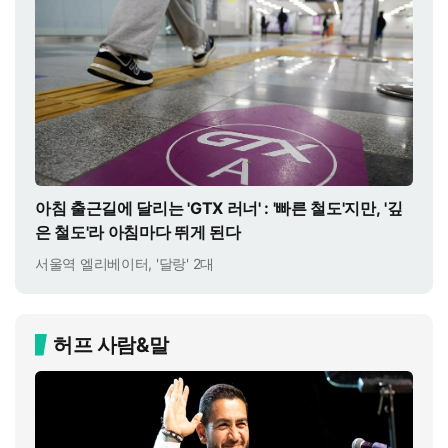
아침 출근길에 달리는 'GTX 러너' : '빠른 철도'지만, '깊
은 철도'라 아침마다 뛰게 된다
서울역 엘리베이터, '달랑' 2대
허프 사람&말