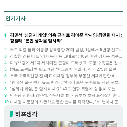
인기기사
1
김민석 '신천지 개입' 의혹 근거로 김어준·박시영·최민희 제시 :
정청래 "본인 생각을 말하라"
2
부모 외출 틈타 여동생 성폭행한 20대 남성, 1심에서 5년형 선고 : 친족 간 '암수범죄'의 심각성
3
검찰청 간판 떼도 '검사 우대'는 그대로? : 10년 미만 검사는 중수청 4급 수사관으로 직행한다
4
다뉴브강에 제2차 세계대전 군함이 드러났고, 포항 수돗물은 갑자기 짜졌다 : 폭염·가뭄이 만든 낯선 풍경
5
[허프 트렌드] '방탑고려단' '학교종이 에밀레', 전국 275팀 몰린 2026년 국립중앙박물관 분장대회 : 숨은 실력자들 나온다
6
조국 조국혁신당 전 대표 이재명 정부의 부동산 세제개편안 비판했다 : '공공주택 대전환' 촉구
7
"한국산 물은 변기 물로 써라" : 한국이 보낸 구마모토 지진 구호품에 한 일본인이 보인 반응
8
"실외기 과열, 문 닫지 마세요" 40도 안팎 폭염에 쉼 없이 도는 에어컨 : 화재 위험 경고등!
9
민주당 정청래·김민석, 전당대회 최대 승부처 호남 표심잡기 총력 : 격차 10%p 안이냐, 밖이냐
10
이재명 대통령이 사관학교 통합 반대를 직격했다, "세 번이나 군사 쿠데타 했는데 압도적 지위"
허프생각