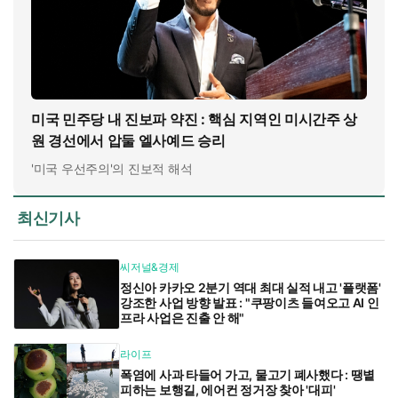
미국 민주당 내 진보파 약진 : 핵심 지역인 미시간주 상
원 경선에서 압둘 엘사예드 승리
'미국 우선주의'의 진보적 해석
최신기사
씨저널&경제
정신아 카카오 2분기 역대 최대 실적 내고 '플랫폼'
강조한 사업 방향 발표 : "쿠팡이츠 들여오고 AI 인
프라 사업은 진출 안 해"
라이프
폭염에 사과 타들어 가고, 물고기 폐사했다 : 땡볕
피하는 보행길, 에어컨 정거장 찾아 '대피'