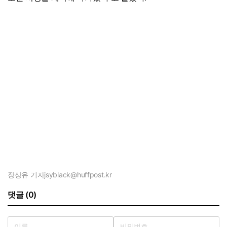
장상유 기자
jsyblack@huffpost.kr
댓글 (0)