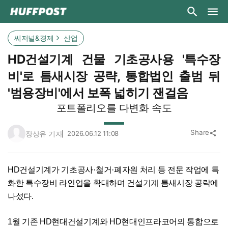
씨저널&경제
산업
HD건설기계 건물 기초공사용 '특수장
비'로 틈새시장 공략, 통합법인 출범 뒤
'범용장비'에서 보폭 넓히기 잰걸음
포트폴리오를 다변화 속도
Share
장상유 기자
2026.06.12 11:08
share
HD건설기계가 기초공사·철거·폐자원 처리 등 전문 작업에 특
화한 특수장비 라인업을 확대하며 건설기계 틈새시장 공략에
나섰다.
1월 기존 HD현대건설기계와 HD현대인프라코어의 통합으로