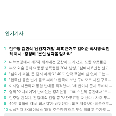
인기기사
1
민주당 김민석 '신천지 개입' 의혹 근거로 김어준·박시영·최민
희 제시 : 정청래 "본인 생각을 말하라"
2
다뉴브강에서 제2차 세계대전 군함이 드러났고, 포항 수돗물은 갑자기 짜졌다 : 폭염·가뭄이 만든 낯선 풍경
3
부모 외출 틈타 여동생 성폭행한 20대 남성, 1심에서 5년형 선고 : 친족 간 '암수범죄'의 심각성
4
"실외기 과열, 문 닫지 마세요" 40도 안팎 폭염에 쉼 없이 도는 에어컨 : 화재 위험 경고등!
5
"한국산 물은 변기 물로 써라" : 한국이 보낸 구마모토 지진 구호품에 한 일본인의 '어처구니 없는' 반응
6
이재명 사관학교 통합 반대를 직격했다, "세 번이나 군사 쿠데타 했는데 압도적 지위"
7
영화 '오디세이'에 난데없는 정치논쟁 : 그리스신화 공간에서 '트럼프 전쟁의 참혹함'이 보인다
8
민주당 친석계, 전당대회 진행 중 '보완투표권' 꺼냈다 : '사후 투표 허용' 무리수에 정청래 "투표 쿠데타"
9
40도 폭염에 '대세 피서지'가 바뀌었다 : 폭포·계곡보다 이곳으로 더 몰린다
10
삼성전자 SK하이닉스 '파격 주주환원'으로 투심 달래고 주가도 받칠까, 100조 넘는 추가 배당 재원에 쏠리는 눈