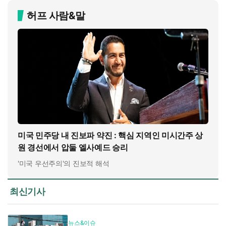
허프 사람&말
미국 민주당 내 진보파 약진 : 핵심 지역인 미시간주 상
원 경선에서 압둘 엘사예드 승리
'미국 우선주의'의 진보적 해석
최신기사
뉴스&이슈