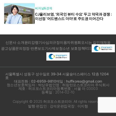
씨저널&경제
CJ올리브영, '외국인 뷰티 수요' 두고 약국과 경쟁 :
이선정 '어드밴스드 더마'로 주도권 이어간다
신문사 소개
윤리강령
기사심의규정
이용자위원회
오시는 길
인재채용
광고상품문의
정정·반론보도
기사제보
청소년 보호정책
RSS
서울특별시 성동구 성수일로 39-34 서울숲더스페이스 12층 1204
호
대표전화 : 02-6959-9810
메일 : huffkorea@gmail.com
청소년보호책임자 : 박상유
법인명 : 허핑턴포스트코리아 주식회사
제호 : 허프포스트코리아
등록번호 : 서울 아 03003
등록일 : 2014-02-10
Copyright © 2025 허프포스트코리아. All rights reserved.
발행·편집인 : 강석운
편집국장 : 이지형