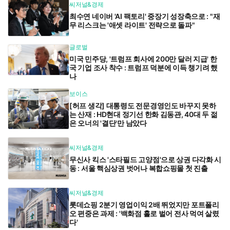
씨저널&경제
최수연 네이버 'AI 팩토리' 중장기 성장축으로 : "재
무 리스크는 '애셋 라이트' 전략으로 돌파"
글로벌
미국 민주당, '트럼프 회사에 200만 달러 지급' 한
국 기업 조사 착수 : 트럼프 덕분에 이득 챙기려 했
나
보이스
[허프 생각] 대통령도 전문경영인도 바꾸지 못하
는 산재 : HD현대 정기선 한화 김동관, 40대 두 젊
은 오너의 '결단'만 남았다
씨저널&경제
무신사 킥스 '스타필드 고양점'으로 상권 다각화 시
동 : 서울 핵심상권 벗어나 복합쇼핑몰 첫 진출
씨저널&경제
롯데쇼핑 2분기 영업이익 2배 뛰었지만 포트폴리
오 편중은 과제 : '백화점 홀로 벌어 전사 먹여 살렸
다'