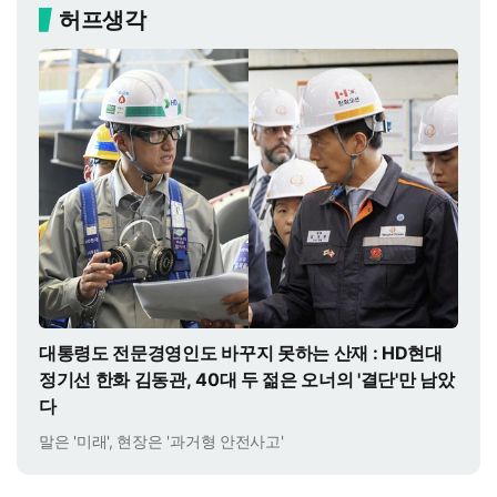
허프생각
대통령도 전문경영인도 바꾸지 못하는 산재 : HD현대
정기선 한화 김동관, 40대 두 젊은 오너의 '결단'만 남았
다
말은 '미래', 현장은 '과거형 안전사고'