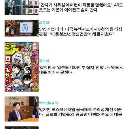
"갑자기 사무실 에어컨이 작동을 멈췄어요", 40도
웃도는 기온에 에어컨도 숨이 찬다
글로벌
SNS기업 메타, 미국 뉴멕시코에서 8천억 원 배상
판결 : "아동청소년 정신건강에 해를 끼쳤다"
글로벌
'잡지천국' 일본도 100만 부 잡지 '전멸' : 무엇도 시
대를 이기지 못한다
씨저널&경제
엄기천 포스코퓨처엠 음극재로 수익성 개선 이끈
다 : 글로벌 기업들의 '공급망 다변화 수요'에 대응