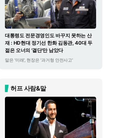
대통령도 전문경영인도 바꾸지 못하는 산
재 : HD현대 정기선 한화 김동관, 40대 두
젊은 오너의 '결단'만 남았다
말은 '미래', 현장은 '과거형 안전사고'
허프 사람&말