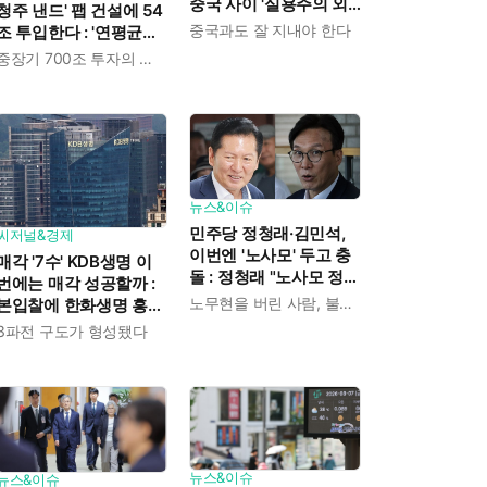
중국 사이 '실용주의 외
청주 낸드' 팹 건설에 54
교론' 강조한 인물이다
중국과도 잘 지내야 한다
조 투입한다 : '연평균
19% 성장' 메모리 수요
중장기 700조 투자의 단계적 이행
대응해 AI 인프라 시장의
핵심 플레이어로
뉴스&이슈
민주당 정청래·김민석,
씨저널&경제
이번엔 '노사모' 두고 충
매각 '7수' KDB생명 이
돌 : 정청래 "노사모 정신
번에는 매각 성공할까 :
으로 승리" vs 김민석 측
노무현을 버린 사람, 불편하겠지
본입찰에 한화생명 흥국
"어색하다"
생명 한국금융지주 최종
3파전 구도가 형성됐다
인수제안서 냈다
뉴스&이슈
뉴스&이슈