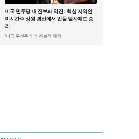
미국 민주당 내 진보파 약진 : 핵심 지역인
미시간주 상원 경선에서 압둘 엘사예드 승
리
'미국 우선주의'의 진보적 해석