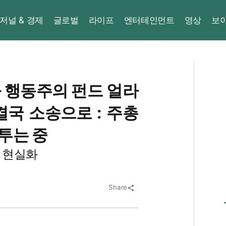
저널 & 경제
글로벌
라이프
엔터테인먼트
영상
보
 행동주의 펀드 얼라
국 소송으로 : 주총
다투는 중
 현실화
Share
share