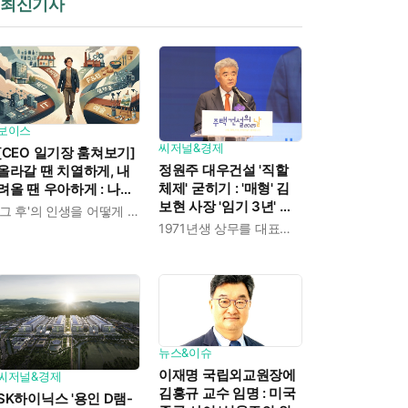
최신기사
보이스
씨저널&경제
[CEO 일기장 훔쳐보기]
정원주 대우건설 '직할
올라갈 땐 치열하게, 내
체제' 굳히기 : '매형' 김
려올 땐 우아하게 : 나만
보현 사장 '임기 3년' 받
의 커리어 설계법
'그 후'의 인생을 어떻게 살 것인가
고 4개월 만에 물러났다
1971년생 상무를 대표이사로 발탁
뉴스&이슈
이재명 국립외교원장에
씨저널&경제
김흥규 교수 임명 : 미국
SK하이닉스 '용인 D램-