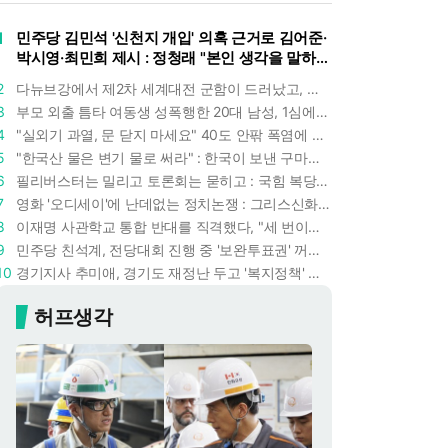
1
민주당 김민석 '신천지 개입' 의혹 근거로 김어준·
박시영·최민희 제시 : 정청래 "본인 생각을 말하
라"
2
다뉴브강에서 제2차 세계대전 군함이 드러났고, 포항 수돗물은 갑자기 짜졌다 : 폭염·가뭄이 만든 낯선 풍경
3
부모 외출 틈타 여동생 성폭행한 20대 남성, 1심에서 5년형 선고 : 친족 간 '암수범죄'의 심각성
4
"실외기 과열, 문 닫지 마세요" 40도 안팎 폭염에 쉼 없이 도는 에어컨 : 화재 위험 경고등!
5
"한국산 물은 변기 물로 써라" : 한국이 보낸 구마모토 지진 구호품에 한 일본인의 '어처구니 없는' 반응
6
필리버스터는 밀리고 토론회는 묻히고 : 국힘 복당 원하는 한동훈, '검사 정치'의 한계만 드러내나
7
영화 '오디세이'에 난데없는 정치논쟁 : 그리스신화 공간에서 '트럼프 전쟁의 참혹함'이 보인다
8
이재명 사관학교 통합 반대를 직격했다, "세 번이나 군사 쿠데타 했는데 압도적 지위"
9
민주당 친석계, 전당대회 진행 중 '보완투표권' 꺼냈다 : '사후 투표 허용' 무리수에 정청래 "투표 쿠데타"
10
경기지사 추미애, 경기도 재정난 두고 '복지정책' 탓하는 시선에 정면 반박 : "고령자와 아이 인구 급증"
허프생각