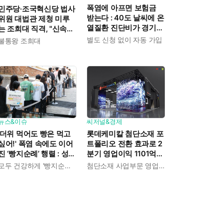
폭염에 아프면 보험금
민주당·조국혁신당 법사
받는다 : 40도 날씨에 온
위원 대법관 제청 미루
열질환 진단비가 경기도
는 조희대 직격, "신속한
민에게 주어진다
재판 약속도 저버려"
별도 신청 없이 자동 가입
불통왕 조희대
뉴스&이슈
씨저널&경제
'더위 먹어도 빵은 먹고
롯데케미칼 첨단소재 포
싶어!' 폭염 속에도 이어
트폴리오 전환 효과로 2
진 ‘빵지순례’ 행렬 : 성심
분기 영업이익 1101억
당이 대기 손님 위해 준
흑자전환 : 대산·여수 사
모두 건강하게 '빵지순례' 마치시길.
첨단소재 사업부문 영업이익 1325억 원
비한 것들
업재편으로 체질개선 속
도 높인다