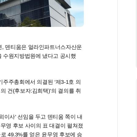
면, 덴티움은 얼라인파트너스자산운
을 수원지방법원에 냈다고 공시했
기주주총회에서 의결된 ‘제3-1호 의
의 건(후보자:김희택)’의 결의를 취
외이사’ 선임을 두고 덴티움 쪽이 내
윤무영 후보 사이의 표 대결이 펼쳐졌
율로 49.3%를 얻은 윤무영 후보에 승