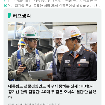
9
[미디어토마토] 이재명 긍정평가 4%p 하락한 47.7%, 중도층 '부정 49.7% vs 긍정 42.9%'
10
'4기 담관암 투병' 공유한 미국 26살 인플루언서 세상 떠났다 : 3년간 보여준 희망과 용기
허프생각
대통령도 전문경영인도 바꾸지 못하는 산재 : HD현대
정기선 한화 김동관, 40대 두 젊은 오너의 '결단'만 남았
다
말은 '미래', 현장은 '과거형 안전사고'