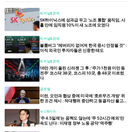
씨저널&경제
SK하이닉스에 성과급 두고 '노조 통합' 움직임, 사
흘 만에 임직원 10%이 새 노조에 모였다
씨저널&경제
블룸버그 "레버리지 없어져 한국 증시 안정될 것" :
아직 외국인 투자자들은 신중한 태도
씨저널&경제
16만 개미 울린 신라젠 그 후 : '주가 1천원 미만 동
전주' 코스닥 38곳, 코스피 10곳, 총 48곳 이르렀
다
글로벌
이란, 오만과 협상 중에 미국에 '호르무즈 개방' 위
한 조건 제시 : 적대행위 중단하고 동결자산 풀고...
뉴스&이슈
'주 4.5일제'는 꿈쩍도 않는데 '주 52시간 예외'만
속도 난다 : 이재명 정부 노동 공약 '역주행'