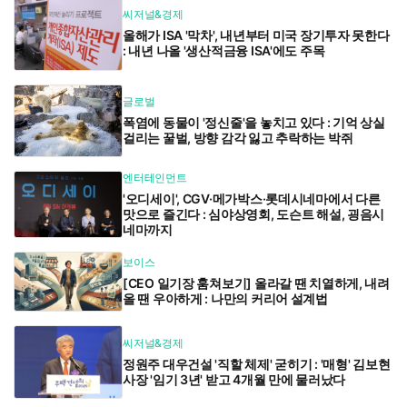
씨저널&경제
올해가 ISA '막차', 내년부터 미국 장기투자 못한다
: 내년 나올 '생산적금융 ISA'에도 주목
글로벌
폭염에 동물이 '정신줄'을 놓치고 있다 : 기억 상실
걸리는 꿀벌, 방향 감각 잃고 추락하는 박쥐
엔터테인먼트
'오디세이', CGV·메가박스·롯데시네마에서 다른
맛으로 즐긴다 : 심야상영회, 도슨트 해설, 굉음시
네마까지
보이스
[CEO 일기장 훔쳐보기] 올라갈 땐 치열하게, 내려
올 땐 우아하게 : 나만의 커리어 설계법
씨저널&경제
정원주 대우건설 '직할 체제' 굳히기 : '매형' 김보현
사장 '임기 3년' 받고 4개월 만에 물러났다