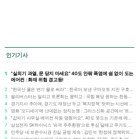
인기기사
1
"실외기 과열, 문 닫지 마세요" 40도 안팎 폭염에 쉼 없이 도는
에어컨 : 화재 위험 경고등!
2
"한국산 물은 변기 물로 써라" : 한국이 보낸 구마모토 지진 구호품에 한 일본인의 '어처구니 없는' 반응
3
필리버스터는 밀리고 토론회는 묻히고 : 국힘 복당 원하는 한동훈, '검사 정치'의 한계만 드러내나
4
경기지사 추미애, 경기도 재정난 두고 '복지정책' 탓하는 시선에 정면 반박 : "고령자와 아이 인구 급증"
5
영화 '오디세이'에 난데없는 정치논쟁 : 그리스신화 공간에서 '트럼프 전쟁의 참혹함'이 보인다
6
"갑자기 사무실 에어컨 작동 멈췄어요", 40도 웃도는 기온에 에어컨도 숨이 찬다
7
삼성전자 SK하이닉스 '파격 주주환원'으로 투심 달래고 주가도 받칠까, 100조 넘는 추가 배당 재원에 쏠리는 눈
8
민주당 내 보완수사권 진실 공방 계속 : 김민석 '한정애 정책위의장' 발언 근거로 내세우자 사무총장 지낸 조승래 반박