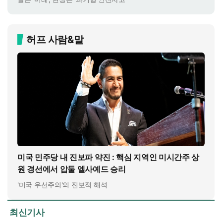
허프 사람&말
미국 민주당 내 진보파 약진 : 핵심 지역인 미시간주 상
원 경선에서 압둘 엘사예드 승리
'미국 우선주의'의 진보적 해석
최신기사