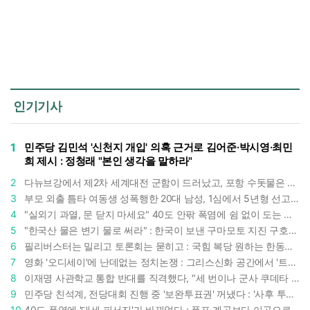
인기기사
1
민주당 김민석 '신천지 개입' 의혹 근거로 김어준·박시영·최민
희 제시 : 정청래 "본인 생각을 말하라"
2
다뉴브강에서 제2차 세계대전 군함이 드러났고, 포항 수돗물은 갑자기 짜졌다 : 폭염·가뭄이 만든 낯선 풍경
3
부모 외출 틈타 여동생 성폭행한 20대 남성, 1심에서 5년형 선고 : 친족 간 '암수범죄'의 심각성
4
"실외기 과열, 문 닫지 마세요" 40도 안팎 폭염에 쉼 없이 도는 에어컨 : 화재 위험 경고등!
5
"한국산 물은 변기 물로 써라" : 한국이 보낸 구마모토 지진 구호품에 한 일본인의 '어처구니 없는' 반응
6
필리버스터는 밀리고 토론회는 묻히고 : 국힘 복당 원하는 한동훈, '검사 정치'의 한계만 드러내나
7
영화 '오디세이'에 난데없는 정치논쟁 : 그리스신화 공간에서 '트럼프 전쟁의 참혹함'이 보인다
8
이재명 사관학교 통합 반대를 직격했다, "세 번이나 군사 쿠데타 했는데 압도적 지위"
9
민주당 친석계, 전당대회 진행 중 '보완투표권' 꺼냈다 : '사후 투표 허용' 무리수에 정청래 "투표 쿠데타"
10
40도 폭염에 '대세 피서지'가 바뀌었다 : 폭포·계곡보다 이곳으로 더 몰린다