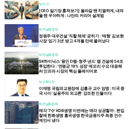
보이스
[CEO 일기장 훔쳐보기] 올라갈 땐 치열하게, 내려
올 땐 우아하게 : 나만의 커리어 설계법
씨저널&경제
정원주 대우건설 '직할 체제' 굳히기 : '매형' 김보현
사장 '임기 3년' 받고 4개월 만에 물러났다
씨저널&경제
SK하이닉스 '용인 D램-청주 낸드' 팹 건설에 54조
투입한다 : '연평균 19% 성장' 메모리 수요 대응해
AI 인프라 시장의 핵심 플레이어로
뉴스&이슈
이재명 국립외교원장에 김흥규 교수 임명 : 미국 중
국 사이 '실용주의 외교론' 강조한 인물이다
씨저널&경제
매각 '7수' KDB생명 이번에는 매각 성공할까 : 본입
찰에 한화생명 흥국생명 한국금융지주 최종 인수
제안서 냈다