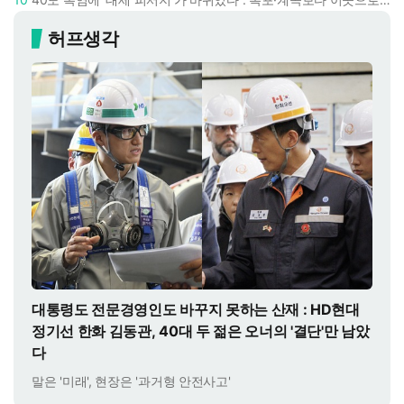
허프생각
대통령도 전문경영인도 바꾸지 못하는 산재 : HD현대
정기선 한화 김동관, 40대 두 젊은 오너의 '결단'만 남았
다
말은 '미래', 현장은 '과거형 안전사고'