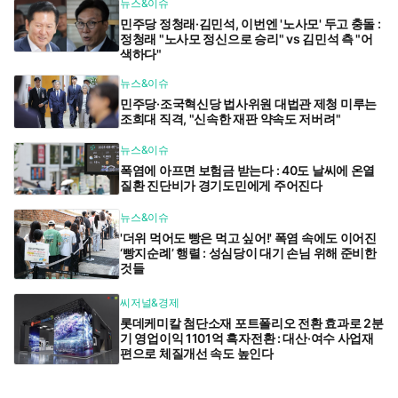
뉴스&이슈
민주당 정청래·김민석, 이번엔 '노사모' 두고 충돌 :
정청래 "노사모 정신으로 승리" vs 김민석 측 "어
색하다"
뉴스&이슈
민주당·조국혁신당 법사위원 대법관 제청 미루는
조희대 직격, "신속한 재판 약속도 저버려"
뉴스&이슈
폭염에 아프면 보험금 받는다 : 40도 날씨에 온열
질환 진단비가 경기도민에게 주어진다
뉴스&이슈
'더위 먹어도 빵은 먹고 싶어!' 폭염 속에도 이어진
‘빵지순례’ 행렬 : 성심당이 대기 손님 위해 준비한
것들
씨저널&경제
롯데케미칼 첨단소재 포트폴리오 전환 효과로 2분
기 영업이익 1101억 흑자전환 : 대산·여수 사업재
편으로 체질개선 속도 높인다