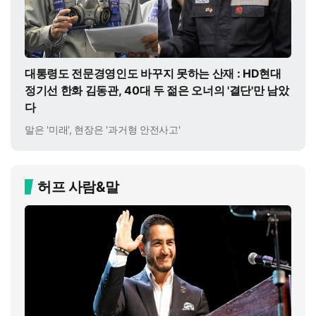
대통령도 전문경영인도 바꾸지 못하는 산재 : HD현대
정기선 한화 김동관, 40대 두 젊은 오너의 '결단'만 남았
다
말은 '미래', 현장은 '과거형 안전사고'
허프 사람&말