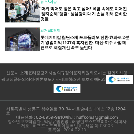
뉴스&이슈
'더위 먹어도 빵은 먹고 싶어!' 폭염 속에도 이어진
‘빵지순례’ 행렬 : 성심당이 대기 손님 위해 준비한
것들
씨저널&경제
롯데케미칼 첨단소재 포트폴리오 전환 효과로 2분
기 영업이익 1101억 흑자전환 : 대산·여수 사업재
편으로 체질개선 속도 높인다
신문사 소개
윤리강령
기사심의규정
이용자위원회
오시는 길
인재채용
광고상품문의
정정·반론보도
기사제보
청소년 보호정책
RSS
서울특별시 성동구 성수일로 39-34 서울숲더스페이스 12층 1204
호
대표전화 : 02-6959-9810
메일 : huffkorea@gmail.com
청소년보호책임자 : 박상유
법인명 : 허핑턴포스트코리아 주식회사
제호 : 허프포스트코리아
등록번호 : 서울 아 03003
등록일 : 2014-02-10