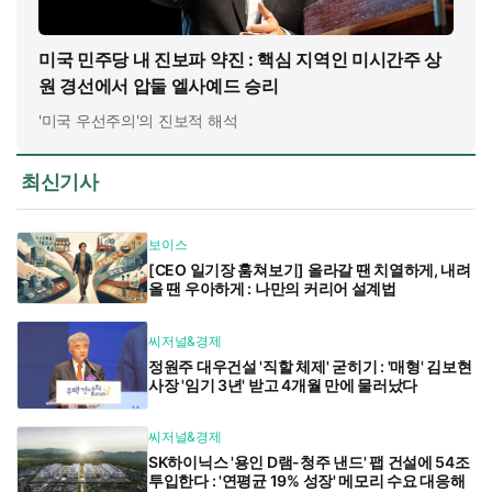
미국 민주당 내 진보파 약진 : 핵심 지역인 미시간주 상
원 경선에서 압둘 엘사예드 승리
'미국 우선주의'의 진보적 해석
최신기사
보이스
[CEO 일기장 훔쳐보기] 올라갈 땐 치열하게, 내려
올 땐 우아하게 : 나만의 커리어 설계법
씨저널&경제
정원주 대우건설 '직할 체제' 굳히기 : '매형' 김보현
사장 '임기 3년' 받고 4개월 만에 물러났다
씨저널&경제
SK하이닉스 '용인 D램-청주 낸드' 팹 건설에 54조
투입한다 : '연평균 19% 성장' 메모리 수요 대응해