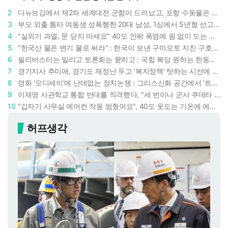
2
다뉴브강에서 제2차 세계대전 군함이 드러났고, 포항 수돗물은 갑자기 짜졌다 : 폭염·가뭄이 만든 낯선 풍경
3
부모 외출 틈타 여동생 성폭행한 20대 남성, 1심에서 5년형 선고 : 친족 간 '암수범죄'의 심각성
4
"실외기 과열, 문 닫지 마세요" 40도 안팎 폭염에 쉼 없이 도는 에어컨 : 화재 위험 경고등!
5
"한국산 물은 변기 물로 써라" : 한국이 보낸 구마모토 지진 구호품에 한 일본인의 '어처구니 없는' 반응
6
필리버스터는 밀리고 토론회는 묻히고 : 국힘 복당 원하는 한동훈, '검사 정치'의 한계만 드러내나
7
경기지사 추미애, 경기도 재정난 두고 '복지정책' 탓하는 시선에 정면 반박 : "고령자와 아이 인구 급증"
8
영화 '오디세이'에 난데없는 정치논쟁 : 그리스신화 공간에서 '트럼프 전쟁의 참혹함'이 보인다
9
이재명 사관학교 통합 반대를 직격했다, "세 번이나 군사 쿠데타 했는데 압도적 지위"
10
"갑자기 사무실 에어컨 작동 멈췄어요", 40도 웃도는 기온에 에어컨도 숨이 찬다
허프생각