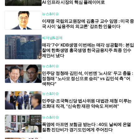
AI 인프라 시장의 핵심 플레이어로
뉴스&이슈
이재명 국립외교원장에 김흥규 교수 임명 : 미국 중
국 사이 '실용주의 외교론' 강조한 인물이다
씨저널&경제
매각 '7수' KDB생명 이번에는 매각 성공할까 : 본입
찰에 한화생명 흥국생명 한국금융지주 최종 인수
제안서 냈다
뉴스&이슈
민주당 정청래·김민석, 이번엔 '노사모' 두고 충돌 :
정청래 "노사모 정신으로 승리" vs 김민석 측 "어
색하다"
뉴스&이슈
민주당·조국혁신당 법사위원 대법관 제청 미루는
조희대 직격, "신속한 재판 약속도 저버려"
뉴스&이슈
폭염에 아프면 보험금 받는다 : 40도 날씨에 온열
질환 진단비가 경기도민에게 주어진다