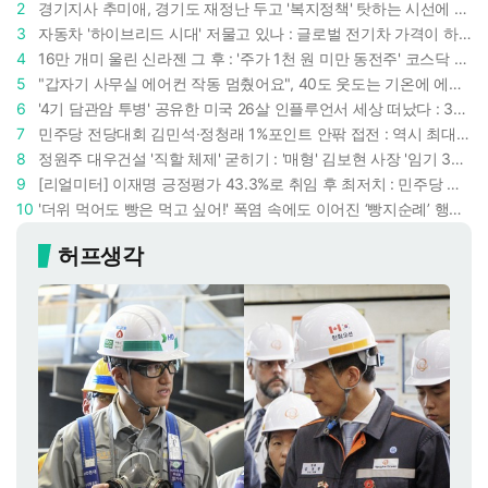
2
경기지사 추미애, 경기도 재정난 두고 '복지정책' 탓하는 시선에 정면 반박 : "고령자와 아이 인구 급증"
3
자동차 '하이브리드 시대' 저물고 있나 : 글로벌 전기차 가격이 하이브리드 차보다 낮아졌다
4
16만 개미 울린 신라젠 그 후 : '주가 1천 원 미만 동전주' 코스닥 38곳 코스피 10곳, 총 48곳 이르렀다
5
"갑자기 사무실 에어컨 작동 멈췄어요", 40도 웃도는 기온에 에어컨도 숨이 찬다
6
'4기 담관암 투병' 공유한 미국 26살 인플루언서 세상 떠났다 : 3년간 보여준 희망과 용기
7
민주당 전당대회 김민석·정청래 1%포인트 안팎 접전 : 역시 최대 승부처는 호남과 수도권
8
정원주 대우건설 '직할 체제' 굳히기 : '매형' 김보현 사장 '임기 3년' 받고 4개월 만에 물러났다
9
[리얼미터] 이재명 긍정평가 43.3%로 취임 후 최저치 : 민주당 지지도보다 대통령 지지율 낮아졌다
10
'더위 먹어도 빵은 먹고 싶어!' 폭염 속에도 이어진 ‘빵지순례’ 행렬 : 성심당이 대기 손님 위해 준비한 것들
허프생각