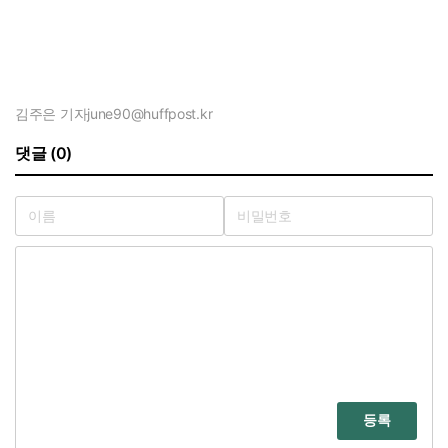
김주은 기자
june90@huffpost.kr
댓글 (0)
등록