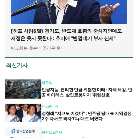
[허프 사람&말} 경기도, 반도체 호황의 중심지인데도
재정은 웃지 못한다 : 추미애 "빈껍데기 부자 신세"
반도체는 웃는데 곳간은 운다
최신기사
글로벌
인공지능, 편리한 만큼 위험한 미래 : 자체 해킹, 인
공 바이러스, 살인로봇까지 '위험신호'
뉴스&이슈
정청래 "지고도 이겼다" : 민주당 당대표 지역경선
2주 차서도 격차 1%p대로 버텼다
씨저널&경제