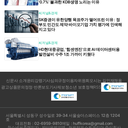
'0.7%' 불과한 KDB생명 노리는 이유
씨저널&경제
SK증권이 유한양행 목표주가 떨어뜨린 이유 : 정
부도 민간도 제약·바이오기업 가치 평가에 인색해
지고 있다
씨저널&경제
HD현대중공업, '힘센엔진'으로 AI 데이터센터용
발전설비 수주 1조 가까이 키웠다
신문사 소개
윤리강령
기사심의규정
이용자위원회
오시는 길
인재채용
광고상품문의
정정·반론보도
기사제보
청소년 보호정책
RSS
서울특별시 성동구 성수일로 39-34 서울숲더스페이스 12층 1204
호
대표전화 : 02-6959-9810
메일 : huffkorea@gmail.com
청소년보호책임자 : 박상유
법인명 : 허핑턴포스트코리아 주식회사