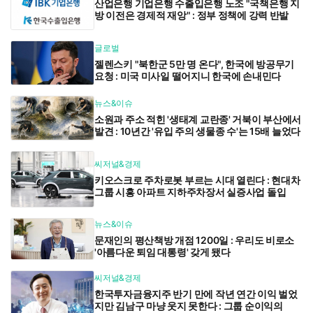
산업은행 기업은행 수출입은행 노조 "국책은행 지
방 이전은 경제적 재앙" : 정부 정책에 강력 반발
글로벌
젤렌스키 "북한군 5만 명 온다", 한국에 방공무기
요청 : 미국 미사일 떨어지니 한국에 손내민다
뉴스&이슈
소원과 주소 적힌 '생태계 교란종' 거북이 부산에서
발견 : 10년간 '유입 주의 생물종 수'는 15배 늘었다
씨저널&경제
키오스크로 주차로봇 부르는 시대 열린다 : 현대차
그룹 시흥 아파트 지하주차장서 실증사업 돌입
뉴스&이슈
문재인의 평산책방 개점 1200일 : 우리도 비로소
'아름다운 퇴임 대통령' 갖게 됐다
씨저널&경제
한국투자금융지주 반기 만에 작년 연간 이익 벌었
지만 김남구 마냥 웃지 못한다 : 그룹 순이익의