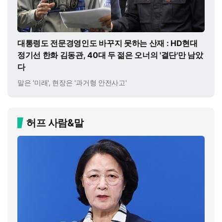
대통령도 전문경영인도 바꾸지 못하는 산재 : HD현대
정기선 한화 김동관, 40대 두 젊은 오너의 '결단'만 남았
다
말은 '미래', 현장은 '과거형 안전사고'
허프 사람&말