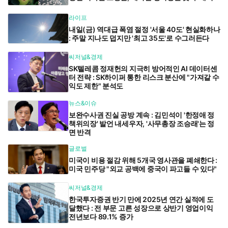
라이프
내일(금) 역대급 폭염 절정 '서울 40도' 현실화하나
: 주말 지나도 덥지만 '최고 35도'로 수그러든다
씨저널&경제
SK텔레콤 정재헌의 지극히 방어적인 AI 데이터센
터 전략 : SK하이퍼 통한 리스크 분산에 "가져갈 수
익도 제한" 분석도
뉴스&이슈
보완수사권 진실 공방 계속 : 김민석이 '한정애 정
책위의장' 발언 내세우자, '사무총장 조승래'는 정
면 반격
글로벌
미국이 비용 절감 위해 5개국 영사관을 폐쇄한다 :
미국 민주당 "외교 공백에 중국이 파고들 수 있다"
씨저널&경제
한국투자증권 반기 만에 2025년 연간 실적에 도
달했다 : 전 부문 고른 성장으로 상반기 영업이익
전년보다 89.1% 증가