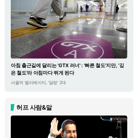
아침 출근길에 달리는 'GTX 러너' : '빠른 철도'지만, '깊
은 철도'라 아침마다 뛰게 된다
서울역 엘리베이터, '달랑' 2대
허프 사람&말