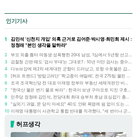
인기기사
1
김민석 '신천지 개입' 의혹 근거로 김어준·박시영·최민희 제시 :
정청래 "본인 생각을 말하라"
2
부모 외출 틈타 여동생 성폭행한 20대 남성, 1심에서 5년형 선고 : 친족 간 '암수범죄'의 심각성
3
검찰청 간판 떼도 '검사 우대'는 그대로? : 10년 미만 검사는 중수청 4급 수사관으로 직행한다
4
다뉴브강에 제2차 세계대전 군함이 드러났고, 포항 수돗물은 갑자기 짜졌다 : 폭염·가뭄이 만든 낯선 풍경
5
[허프 트렌드] '방탑고려단' '학교종이 에밀레', 전국 275팀 몰린 2026년 국립중앙박물관 분장대회 : 숨은 실력자들 나온다
6
조국 조국혁신당 전 대표 이재명 정부의 부동산 세제개편안 비판했다 : '공공주택 대전환' 촉구
7
"한국산 물은 변기 물로 써라" : 한국이 보낸 구마모토 지진 구호품에 한 일본인이 보인 반응
8
민주당 정청래·김민석, 전당대회 최대 승부처 호남 표심잡기 총력 : 격차 10%p 안이냐, 밖이냐
9
"실외기 과열, 문 닫지 마세요" 40도 안팎 폭염에 쉼 없이 도는 에어컨 : 화재 위험 경고등!
10
이재명 대통령이 사관학교 통합 반대를 직격했다, "세 번이나 군사 쿠데타 했는데 압도적 지위"
허프생각