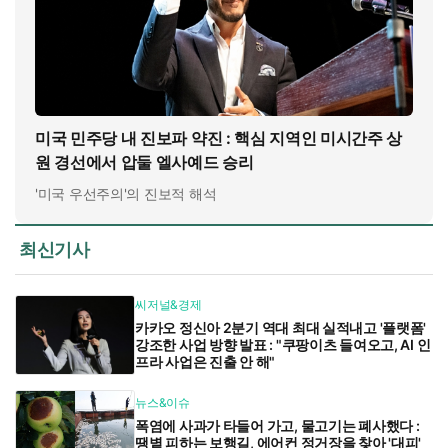
미국 민주당 내 진보파 약진 : 핵심 지역인 미시간주 상
원 경선에서 압둘 엘사예드 승리
'미국 우선주의'의 진보적 해석
최신기사
씨저널&경제
카카오 정신아 2분기 역대 최대 실적내고 '플랫폼'
강조한 사업 방향 발표 : "쿠팡이츠 들여오고, AI 인
프라 사업은 진출 안 해"
뉴스&이슈
폭염에 사과가 타들어 가고, 물고기는 폐사했다 :
땡볕 피하는 보행길, 에어컨 정거장을 찾아 '대피'