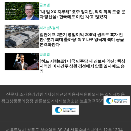
글로벌
"내 일 XX 지루해" 호주 정치인, 의회 회의 도중 문
자 망신살 : 한국에도 이런 '사고' 많았지
씨저널&경제
엘앤에프 2분기 영업이익 208억 원으로 흑자 전
환, '분기 최대 출하량' 찍고 LFP 양극재 북미 공급
본격화한다
글로벌
[허프 사람&말] 미국 민주당 내 진보파 약진 : 핵심
지역인 미시간주 상원 경선에서 압둘 엘사예드 승
리
신문사 소개
윤리강령
기사심의규정
이용자위원회
오시는 길
인재채용
광고상품문의
정정·반론보도
기사제보
청소년 보호정책
RSS
서울특별시 성동구 성수일로 39-34 서울숲더스페이스 12층 1204