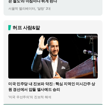
은 철도'라 아침마다 뛰게 된다
서울역 엘리베이터, '달랑' 2대
허프 사람&말
미국 민주당 내 진보파 약진 : 핵심 지역인 미시간주 상
원 경선에서 압둘 엘사예드 승리
'미국 우선주의'의 진보적 해석