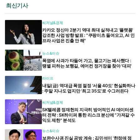
최신기사
씨저널&경제
카카오 정신아 2분기 역대 최대 실적내고 '플랫폼'
강조한 사업 방향 발표 : "쿠팡이츠 들여오고, AI 인
프라 사업은 진출 안 해"
뉴스&이슈
폭염에 사과가 타들어 가고, 물고기는 폐사했다 :
땡볕 피하는 보행길, 에어컨 정거장을 찾아 '대피'
라이프
내일(금) 역대급 폭염 절정 '서울 40도' 현실화하나
: 주말 지나도 덥지만 '최고 35도'로 수그러든다
씨저널&경제
SK텔레콤 정재헌의 지극히 방어적인 AI 데이터센
터 전략 : SK하이퍼 통한 리스크 분산에 "가져갈 수
익도 제한" 분석도
뉴스&이슈
보완수사권 진실 공방 계속 : 김민석이 '한정애 정