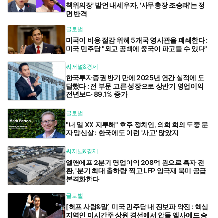
책위의장' 발언 내세우자, '사무총장 조승래'는 정
면 반격
글로벌
미국이 비용 절감 위해 5개국 영사관을 폐쇄한다 :
미국 민주당 "외교 공백에 중국이 파고들 수 있다"
씨저널&경제
한국투자증권 반기 만에 2025년 연간 실적에 도
달했다 : 전 부문 고른 성장으로 상반기 영업이익
전년보다 89.1% 증가
글로벌
"내 일 XX 지루해" 호주 정치인, 의회 회의 도중 문
자 망신살 : 한국에도 이런 '사고' 많았지
씨저널&경제
엘앤에프 2분기 영업이익 208억 원으로 흑자 전
환, '분기 최대 출하량' 찍고 LFP 양극재 북미 공급
본격화한다
글로벌
[허프 사람&말] 미국 민주당 내 진보파 약진 : 핵심
지역인 미시간주 상원 경선에서 압둘 엘사예드 승