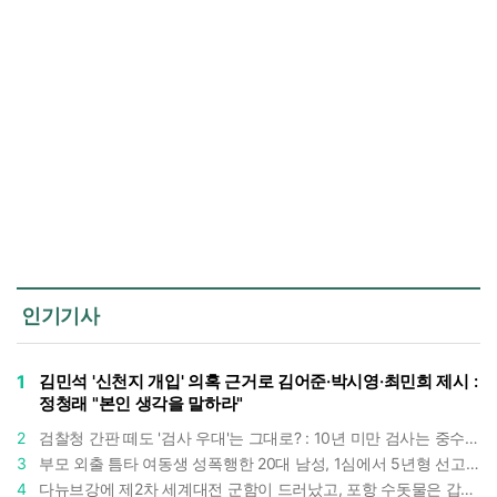
인기기사
1
김민석 '신천지 개입' 의혹 근거로 김어준·박시영·최민희 제시 :
정청래 "본인 생각을 말하라"
2
검찰청 간판 떼도 '검사 우대'는 그대로? : 10년 미만 검사는 중수청 4급 수사관으로 직행한다
3
부모 외출 틈타 여동생 성폭행한 20대 남성, 1심에서 5년형 선고 : 친족 간 '암수범죄'의 심각성
4
다뉴브강에 제2차 세계대전 군함이 드러났고, 포항 수돗물은 갑자기 짜졌다 : 폭염·가뭄이 만든 낯선 풍경