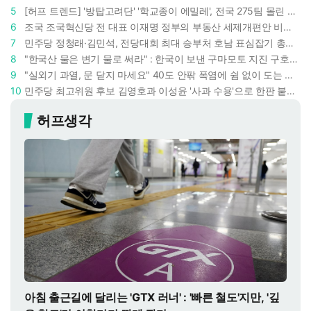
5
[허프 트렌드] '방탑고려단' '학교종이 에밀레', 전국 275팀 몰린 2026년 국립중앙박물관 분장대회 : 숨은 실력자들 나온다
6
조국 조국혁신당 전 대표 이재명 정부의 부동산 세제개편안 비판했다 : '공공주택 대전환' 촉구
7
민주당 정청래·김민석, 전당대회 최대 승부처 호남 표심잡기 총력 : 격차 10%p 안이냐, 밖이냐
8
"한국산 물은 변기 물로 써라" : 한국이 보낸 구마모토 지진 구호품에 한 일본인이 보인 반응
9
"실외기 과열, 문 닫지 마세요" 40도 안팎 폭염에 쉼 없이 도는 에어컨 : 화재 위험 경고등!
10
민주당 최고위원 후보 김영호과 이성윤 '사과 수용'으로 한판 붙었다 : 난데없이 "검사주의자"
허프생각
아침 출근길에 달리는 'GTX 러너' : '빠른 철도'지만, '깊