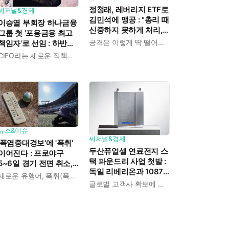
정청래, 레버리지 ETF로
씨저널&경제
김민석에 맹공 : "총리 때
이승열 부회장 하나금융
신중하지 못하게 처리,
그룹 첫 '포용금융 최고
사과 한마디 없다"
공격은 이렇게 딱 떨어지게
책임자'로 선임 : 하반기
추진 과제 확립하고 실
CIFO라는 새로운 직책이 생겼다
행 속도 끌어올린다
뉴스&이슈
씨저널&경제
'폭염중대경보'에 '폭취'
두산퓨얼셀 연료전지 스
이어진다 : 프로야구
택 파운드리 사업 첫발 :
5~6일 경기 전면 취소,
독일 리베리온과 1087
경복궁 수문장 교대식
새로운 유행어, 폭취(폭염취소)
억 규모 공급계약, 역대
중단
글로벌 고객사 확보에 힘쓴다
최대 수출 성과