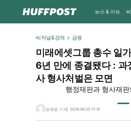
뉴스 & 이슈
씨
씨저널&경제
금융
미래에셋그룹 총수 일가
6년 만에 종결됐다 : 과
사 형사처벌은 모면
행정재판과 형사재판
윤휘종 기자
2026.06.25 17:31