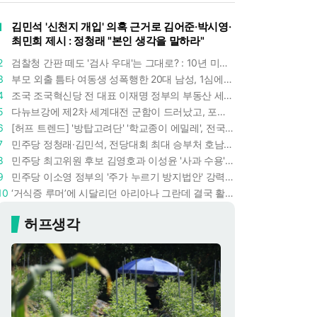
1
김민석 '신천지 개입' 의혹 근거로 김어준·박시영·
최민희 제시 : 정청래 "본인 생각을 말하라"
2
검찰청 간판 떼도 '검사 우대'는 그대로? : 10년 미만 검사는 중수청 4급 수사관으로 직행한다
3
부모 외출 틈타 여동생 성폭행한 20대 남성, 1심에서 5년형 선고 : 친족 간 '암수범죄'의 심각성
4
조국 조국혁신당 전 대표 이재명 정부의 부동산 세제개편안 비판했다 : '공공주택 대전환' 촉구
5
다뉴브강에 제2차 세계대전 군함이 드러났고, 포항 수돗물은 갑자기 짜졌다 : 폭염·가뭄이 만든 낯선 풍경
6
[허프 트렌드] '방탑고려단' '학교종이 에밀레', 전국 275팀 몰린 2026년 국립중앙박물관 분장대회 : 숨은 실력자들 나온다
7
민주당 정청래·김민석, 전당대회 최대 승부처 호남 표심잡기 총력 : 격차 10%p 안이냐, 밖이냐
8
민주당 최고위원 후보 김영호과 이성윤 '사과 수용'으로 한판 붙었다 : 난데없이 "검사주의자"
9
민주당 이소영 정부의 '주가 누르기 방지법안' 강력하게 비판했다 : "사실상 적용 대상 없을 법안"
10
‘거식증 루머’에 시달리던 아리아나 그란데 결국 활동 중단 : “왜 이렇게 말랐냐” 팬들 걱정이 그에게 고통이 됐다
허프생각