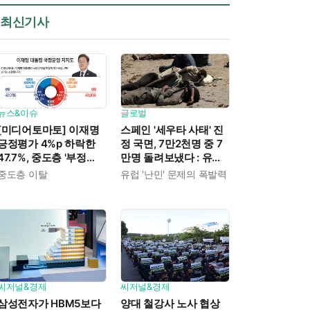
최신기사
뉴스&이슈
글로벌
[미디어토마토] 이재명
스페인 '세우타 사태' 진
긍정평가 4%p 하락한
정 국면, 7만2천명 중 7
47.7%, 중도층 '부정
만명 돌려보냈다 : 유럽
49.7% vs 긍정 42.9%'
연합 "만족스럽게 대처"
중도층 이탈
유럽 '난민' 문제의 폭발력
씨저널&경제
씨저널&경제
삼성전자가 HBM5보다
양대 철강사 노사 협상