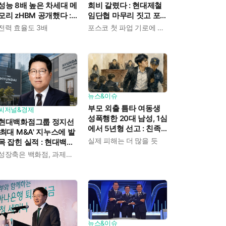
성능 8배 높은 차세대 메
희비 갈렸다 : 현대제철
모리 zHBM 공개했다 :
임단협 마무리 짓고 포
고객 맞춤형 설계 가능
스코는 조정 연장
전력 효율도 3배
포스코 첫 파업 기로에 섰다
한 3D 메모리 솔루션
뉴스&이슈
부모 외출 틈타 여동생
씨저널&경제
성폭행한 20대 남성, 1심
현대백화점그룹 정지선
에서 5년형 선고 : 친족
'최대 M&A' 지누스에 발
간 '암수범죄'의 심각성
실제 피해는 더 많을 듯
목 잡힌 실적 : 현대백화
점 올해 2분기 영업이익
성장축은 백화점, 과제는 지누스
전년 비해 8.7% 감소
뉴스&이슈