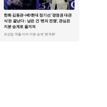
한화 김동관-HD현대 정기선 '경영권 대관
식'은 끝났다 : 남은 건 '쩐의 전쟁', 관심은
지분 승계로 옮겨져
조선업 격돌 이어 지분 승계 '본격화'