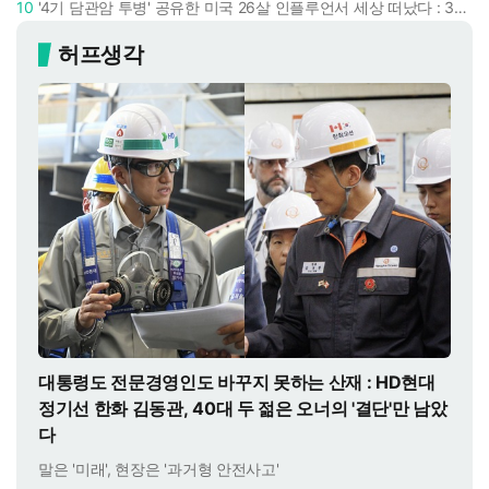
10
'4기 담관암 투병' 공유한 미국 26살 인플루언서 세상 떠났다 : 3년간 보여준 희망과 용기
허프생각
대통령도 전문경영인도 바꾸지 못하는 산재 : HD현대
정기선 한화 김동관, 40대 두 젊은 오너의 '결단'만 남았
다
말은 '미래', 현장은 '과거형 안전사고'