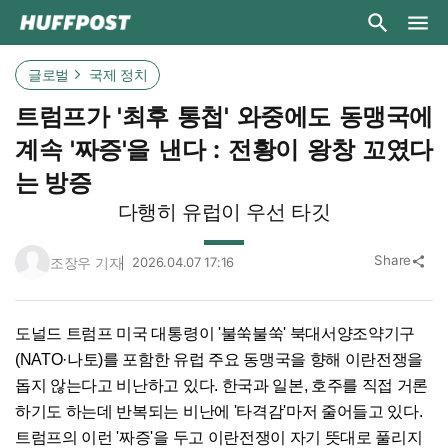
글로벌
국제 정치
트럼프가 '최후 통첩' 와중에도 동맹국에
계속 '짜증'을 낸다 : 전황이 왕창 꼬였다
는 방증
다행히 유럽이 우선 타깃
Share
조장우 기자
2026.04.07 17:16
share
도널드 트럼프 미국 대통령이 '불쑥불쑥' 북대서양조약기구
(NATO·나토)를 포함한 유럽 주요 동맹국을 향해 이란전쟁을
돕지 않는다고 비난하고 있다. 한국과 일본, 호주를 직접 거론
하기도 하는데 반복되는 비난에 '타격감'마저 줄어들고 있다.
트럼프의 이런 '짜증'을 두고 이란전쟁이 자기 뜻대로 풀리지