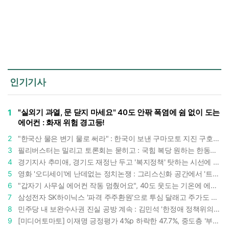
인기기사
1
"실외기 과열, 문 닫지 마세요" 40도 안팎 폭염에 쉼 없이 도는
에어컨 : 화재 위험 경고등!
2
"한국산 물은 변기 물로 써라" : 한국이 보낸 구마모토 지진 구호품에 한 일본인의 '어처구니 없는' 반응
3
필리버스터는 밀리고 토론회는 묻히고 : 국힘 복당 원하는 한동훈, '검사 정치'의 한계만 드러내나
4
경기지사 추미애, 경기도 재정난 두고 '복지정책' 탓하는 시선에 정면 반박 : "고령자와 아이 인구 급증"
5
영화 '오디세이'에 난데없는 정치논쟁 : 그리스신화 공간에서 '트럼프 전쟁의 참혹함'이 보인다
6
"갑자기 사무실 에어컨 작동 멈췄어요", 40도 웃도는 기온에 에어컨도 숨이 찬다
7
삼성전자 SK하이닉스 '파격 주주환원'으로 투심 달래고 주가도 받칠까, 100조 넘는 추가 배당 재원에 쏠리는 눈
8
민주당 내 보완수사권 진실 공방 계속 : 김민석 '한정애 정책위의장' 발언 근거로 내세우자 사무총장 지낸 조승래 반박
9
[미디어토마토] 이재명 긍정평가 4%p 하락한 47.7%, 중도층 '부정 49.7% vs 긍정 42.9%'