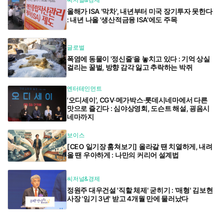
올해가 ISA '막차', 내년부터 미국 장기투자 못한다
: 내년 나올 '생산적금융 ISA'에도 주목
글로벌
폭염에 동물이 '정신줄'을 놓치고 있다 : 기억 상실
걸리는 꿀벌, 방향 감각 잃고 추락하는 박쥐
엔터테인먼트
'오디세이', CGV·메가박스·롯데시네마에서 다른
맛으로 즐긴다 : 심야상영회, 도슨트 해설, 굉음시
네마까지
보이스
[CEO 일기장 훔쳐보기] 올라갈 땐 치열하게, 내려
올 땐 우아하게 : 나만의 커리어 설계법
씨저널&경제
정원주 대우건설 '직할 체제' 굳히기 : '매형' 김보현
사장 '임기 3년' 받고 4개월 만에 물러났다