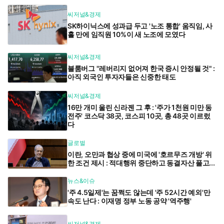
씨저널&경제
SK하이닉스에 성과급 두고 '노조 통합' 움직임, 사
흘 만에 임직원 10%이 새 노조에 모였다
씨저널&경제
블룸버그 "레버리지 없어져 한국 증시 안정될 것" :
아직 외국인 투자자들은 신중한 태도
씨저널&경제
16만 개미 울린 신라젠 그 후 : '주가 1천원 미만 동
전주' 코스닥 38곳, 코스피 10곳, 총 48곳 이르렀
다
글로벌
이란, 오만과 협상 중에 미국에 '호르무즈 개방' 위
한 조건 제시 : 적대행위 중단하고 동결자산 풀고...
뉴스&이슈
'주 4.5일제'는 꿈쩍도 않는데 '주 52시간 예외'만
속도 난다 : 이재명 정부 노동 공약 '역주행'
씨저널&경제