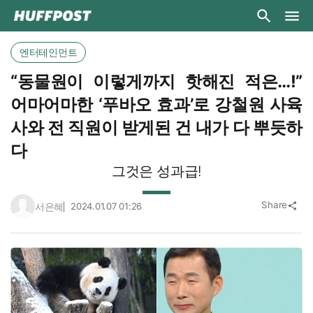
엔터테인먼트
“동물원이 이렇게까지 핫해진 적은…!”
어마어마한 ‘푸바오 효과’로 강철원 사육
사와 전 직원이 받게된 건 내가 다 뿌듯하
다
그것은 성과급!
Share
서은혜
2024.01.07 01:26
share