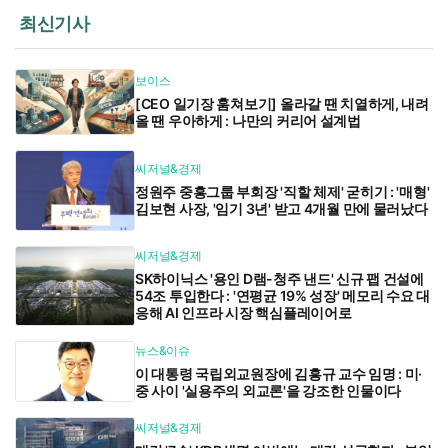
최신기사
보이스
[CEO 일기장 훔쳐보기] 올라갈 땐 치열하게, 내려
올 땐 우아하게 : 나만의 커리어 설계법
씨저널&경제
정원주 중흥그룹 부회장 '직할 체제' 굳히기 : '매형'
김보현 사장, '임기 3년' 받고 4개월 만에 물러났다
씨저널&경제
SK하이닉스 '용인 D램-청주 낸드' 신규 팹 건설에
54조 투입한다 : '연평균 19% 성장' 메모리 수요 대
응해 AI 인프라 시장 핵심플레이어로
뉴스&이슈
이 대통령 국립외교원장에 김흥규 교수 임명 : 미·
중 사이 '실용주의 외교론'을 강조한 인물이다
씨저널&경제