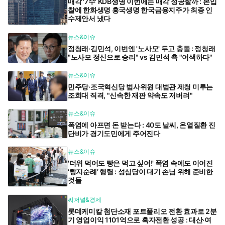
매각 '7수' KDB생명 이번에는 매각 성공할까 : 본입
찰에 한화생명 흥국생명 한국금융지주가 최종 인
수제안서 냈다
뉴스&이슈
정청래·김민석, 이번엔 '노사모' 두고 충돌 : 정청래
"노사모 정신으로 승리" vs 김민석 측 "어색하다"
뉴스&이슈
민주당·조국혁신당 법사위원 대법관 제청 미루는
조희대 직격, "신속한 재판 약속도 저버려"
뉴스&이슈
폭염에 아프면 돈 받는다 : 40도 날씨, 온열질환 진
단비가 경기도민에게 주어진다
뉴스&이슈
'더위 먹어도 빵은 먹고 싶어!' 폭염 속에도 이어진
‘빵지순례’ 행렬 : 성심당이 대기 손님 위해 준비한
것들
씨저널&경제
롯데케미칼 첨단소재 포트폴리오 전환 효과로 2분
기 영업이익 1101억으로 흑자전환 성공 : 대산·여