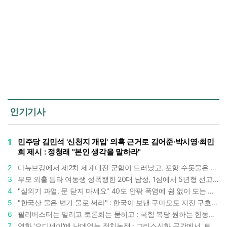
인기기사
1
민주당 김민석 '신천지 개입' 의혹 근거로 김어준·박시영·최민
희 제시 : 정청래 "본인 생각을 말하라"
2
다뉴브강에서 제2차 세계대전 군함이 드러났고, 포항 수돗물은 갑자기 짜졌다 : 폭염·가뭄이 만든 낯선 풍경
3
부모 외출 틈타 여동생 성폭행한 20대 남성, 1심에서 5년형 선고 : 친족 간 '암수범죄'의 심각성
4
"실외기 과열, 문 닫지 마세요" 40도 안팎 폭염에 쉼 없이 도는 에어컨 : 화재 위험 경고등!
5
"한국산 물은 변기 물로 써라" : 한국이 보낸 구마모토 지진 구호품에 한 일본인의 '어처구니 없는' 반응
6
필리버스터는 밀리고 토론회는 묻히고 : 국힘 복당 원하는 한동훈, '검사 정치'의 한계만 드러내나
7
영화 '오디세이'에 난데없는 정치논쟁 : 그리스신화 공간에서 '트럼프 전쟁의 참혹함'이 보인다