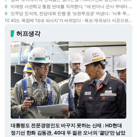
8
이재명 사관학교 통합 반대를 직격했다, "세 번이나 군사 쿠데타 했는데 압도적 지위"
9
민주당 친석계, 전당대회 진행 중 '보완투표권' 꺼냈다 : '사후 투표 허용' 무리수에 정청래 "투표 쿠데타"
10
40도 폭염에 '대세 피서지'가 바뀌었다 : 폭포·계곡보다 이곳으로 더 몰린다
허프생각
대통령도 전문경영인도 바꾸지 못하는 산재 : HD현대
정기선 한화 김동관, 40대 두 젊은 오너의 '결단'만 남았