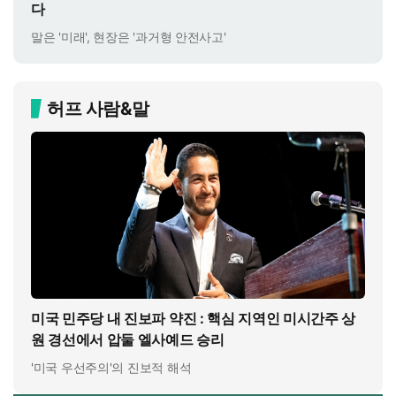
다
말은 '미래', 현장은 '과거형 안전사고'
허프 사람&말
미국 민주당 내 진보파 약진 : 핵심 지역인 미시간주 상
원 경선에서 압둘 엘사예드 승리
'미국 우선주의'의 진보적 해석