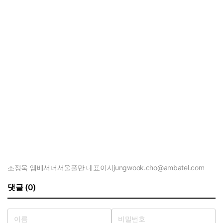
조정욱 앰배서더서울풀만 대표이사
jungwook.cho@ambatel.com
댓글 (0)