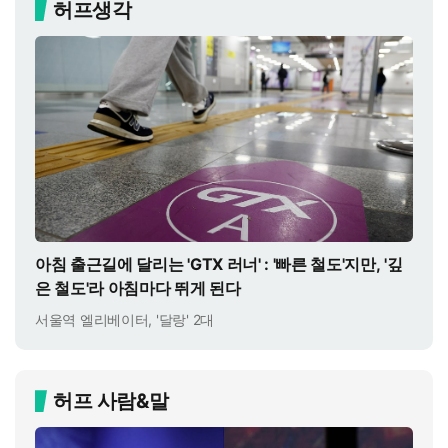
허프생각
아침 출근길에 달리는 'GTX 러너' : '빠른 철도'지만, '깊
은 철도'라 아침마다 뛰게 된다
서울역 엘리베이터, '달랑' 2대
허프 사람&말