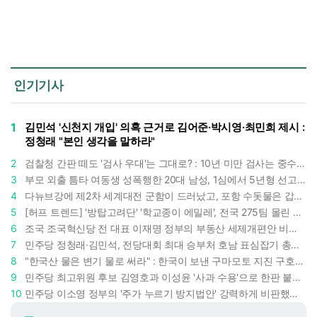
인기기사
1
김민석 '신천지 개입' 의혹 근거로 김어준·박시영·최민희 제시 :
정청래 "본인 생각을 말하라"
2
검찰청 간판 떼도 '검사 우대'는 그대로? : 10년 미만 검사는 중수청 4급 수사관으로 직행한다
3
부모 외출 틈타 여동생 성폭행한 20대 남성, 1심에서 5년형 선고 : 친족 간 '암수범죄'의 심각성
4
다뉴브강에 제2차 세계대전 군함이 드러났고, 포항 수돗물은 갑자기 짜졌다 : 폭염·가뭄이 만든 낯선 풍경
5
[허프 트렌드] '방탑고려단' '학교종이 에밀레', 전국 275팀 몰린 2026년 국립중앙박물관 분장대회 : 숨은 실력자들 나온다
6
조국 조국혁신당 전 대표 이재명 정부의 부동산 세제개편안 비판했다 : '공공주택 대전환' 촉구
7
민주당 정청래·김민석, 전당대회 최대 승부처 호남 표심잡기 총력 : 격차 10%p 안이냐, 밖이냐
8
"한국산 물은 변기 물로 써라" : 한국이 보낸 구마모토 지진 구호품에 한 일본인이 보인 반응
9
민주당 최고위원 후보 김영호과 이성윤 '사과 수용'으로 한판 붙었다 : 난데없이 "검사주의자"
10
민주당 이소영 정부의 '주가 누르기 방지법안' 강력하게 비판했다 : "사실상 적용 대상 없을 법안"