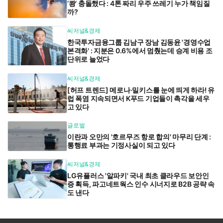
‘쾅’ 충돌했다 : 4톤 짜리 우주 쓰레기 누가 책임질
까?
씨저널&경제
한국투자금융그룹 김남구 장남 김동윤 '경영수업
본격화' : 지분은 0.6%에서 멈췄는데 승계 비용 조
단위로 늘었다
씨저널&경제
[허프 트렌드] 메로나·밀키스를 눈에 띄게 하라! 유
럽 폭염 지속되면서 K푸드 기업들이 촉각을 세우
고 있다
글로벌
이란과 오만의 '호르무즈 항로 합의' 마무리 단계 :
통행료 부과는 기정사실이 되고 있다
씨저널&경제
LG유플러스 '알파키' 국내 최초 클라우드 보안인
증 획득, 파고네트웍스 인수 시너지로 B2B 공략 속
도 낸다