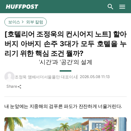
보이스
외부 칼럼
[호텔리어 조정욱의 컨시어지 노트] 할아
버지 아버지 손주 3대가 모두 호텔을 누
리기 위한 핵심 조건 뭘까?
'시간'과 '공간'의 설계
조정욱 앰배서더서울풀만 대표이사
2026.05.08 11:13
Share
share
내 눈앞에는 지중해의 검푸른 파도가 잔잔하게 너울거린다.