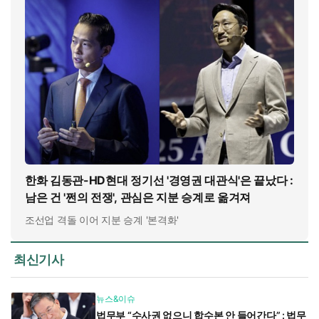
한화 김동관-HD현대 정기선 '경영권 대관식'은 끝났다 :
남은 건 '쩐의 전쟁', 관심은 지분 승계로 옮겨져
조선업 격돌 이어 지분 승계 '본격화'
최신기사
뉴스&이슈
법무부 “수사권 없으니 합수본 안 들어간다” : 법무