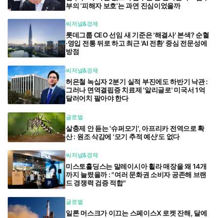
부의 ‘피해자 보호’는 과연 진심이었을까
씨저널&경제
롯데그룹 CEO 선임 새 기준은 '해결사' 본색? 순혈
·영입 전통 뒤로 하고 최근 'AI 전환' 중심 전문성에
방점
씨저널&경제
허은철 녹십자 2분기 실적 부진에도 하반기 낙관 :
그러나 면역결핍증 치료제 '알리글로' 미국서 1억
달러어치 팔아야 한다
글로벌
살충제 안 듣는 '슈퍼모기', 아프리카 전역으로 확
산 : 원조 삭감에 '모기 추적 예산'도 없다
씨저널&경제
미스토홀딩스는 말레이시아 휠라 매장을 왜 14개
까지 늘렸을까 : "여러 문화권 소비자 공존해 브랜
드 경쟁력 검증 적합"
글로벌
일론 머스크가 이끄는 스페이스X 로켓 잔해, 달에