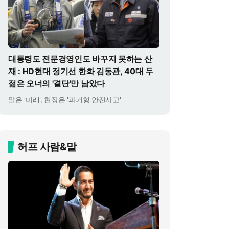
대통령도 전문경영인도 바꾸지 못하는 산
재 : HD현대 정기선 한화 김동관, 40대 두
젊은 오너의 '결단'만 남았다
말은 '미래', 현장은 '과거형 안전사고'
허프 사람&말