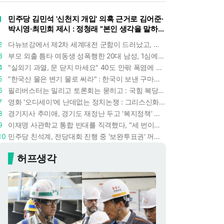
1
민주당 김민석 '신천지 개입' 의혹 근거로 김어준·
박시영·최민희 제시 : 정청래 "본인 생각을 말하
라"
2
다뉴브강에서 제2차 세계대전 군함이 드러났고, 포항 수돗물은 갑자기 짜졌다 : 폭염·가뭄이 만든 낯선 풍경
3
부모 외출 틈타 여동생 성폭행한 20대 남성, 1심에서 5년형 선고 : 친족 간 '암수범죄'의 심각성
4
"실외기 과열, 문 닫지 마세요" 40도 안팎 폭염에 쉼 없이 도는 에어컨 : 화재 위험 경고등!
5
"한국산 물은 변기 물로 써라" : 한국이 보낸 구마모토 지진 구호품에 한 일본인의 '어처구니 없는' 반응
6
필리버스터는 밀리고 토론회는 묻히고 : 국힘 복당 원하는 한동훈, '검사 정치'의 한계만 드러내나
7
영화 '오디세이'에 난데없는 정치논쟁 : 그리스신화 공간에서 '트럼프 전쟁의 참혹함'이 보인다
8
경기지사 추미애, 경기도 재정난 두고 '복지정책' 탓하는 시선에 정면 반박 : "고령자와 아이 인구 급증"
9
이재명 사관학교 통합 반대를 직격했다, "세 번이나 군사 쿠데타 했는데 압도적 지위"
10
민주당 친석계, 전당대회 진행 중 '보완투표권' 꺼냈다 : '사후 투표 허용' 무리수에 정청래 "투표 쿠데타"
허프생각