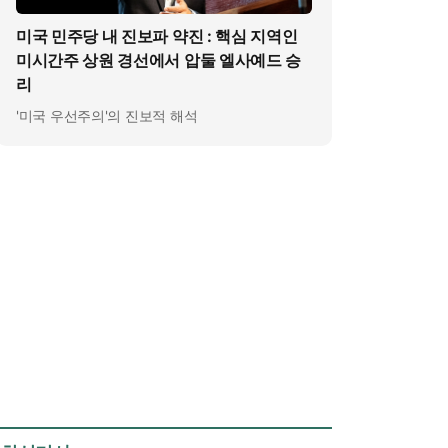
미국 민주당 내 진보파 약진 : 핵심 지역인
미시간주 상원 경선에서 압둘 엘사예드 승
리
'미국 우선주의'의 진보적 해석