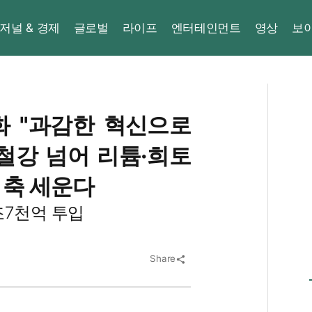
저널 & 경제
글로벌
라이프
엔터테인먼트
영상
보
화 "과감한 혁신으로
 철강 넘어 리튬·희토
 축 세운다
조7천억 투입
Share
share