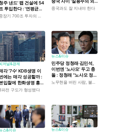
중국 사이 '실용주의 외
청주 낸드' 팹 건설에 54
교론' 강조한 인물이다
중국과도 잘 지내야 한다
조 투입한다 : '연평균
19% 성장' 메모리 수요
중장기 700조 투자의 단계적 이행
대응해 AI 인프라 시장의
핵심 플레이어로
뉴스&이슈
민주당 정청래·김민석,
씨저널&경제
이번엔 '노사모' 두고 충
매각 '7수' KDB생명 이
돌 : 정청래 "노사모 정신
번에는 매각 성공할까 :
으로 승리" vs 김민석 측
노무현을 버린 사람, 불편하겠지
본입찰에 한화생명 흥국
"어색하다"
생명 한국금융지주 최종
3파전 구도가 형성됐다
인수제안서 냈다
뉴스&이슈
뉴스&이슈