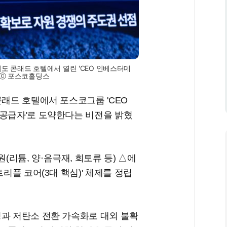
도 콘래드 호텔에서 열린 'CEO 인베스터데
 ⓒ 포스코홀딩스
콘래드 호텔에서 포스코그룹 'CEO
 공급자'로 도약한다는 비전을 밝혔
리튬, 양·음극재, 희토류 등) △에
트리플 코어(3대 핵심)' 체제를 정립
정과 저탄소 전환 가속화로 대외 불확