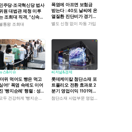
폭염에 아프면 보험금
민주당·조국혁신당 법사
받는다 : 40도 날씨에 온
위원 대법관 제청 미루
열질환 진단비가 경기도
는 조희대 직격, "신속한
민에게 주어진다
재판 약속도 저버려"
별도 신청 없이 자동 가입
불통왕 조희대
뉴스&이슈
씨저널&경제
'더위 먹어도 빵은 먹고
롯데케미칼 첨단소재 포
싶어!' 폭염 속에도 이어
트폴리오 전환 효과로 2
진 ‘빵지순례’ 행렬 : 성심
분기 영업이익 1101억
당이 대기 손님 위해 준
흑자전환 : 대산·여수 사
모두 건강하게 '빵지순례' 마치시길.
첨단소재 사업부문 영업이익 1325억 원
비한 것들
업재편으로 체질개선 속
도 높인다