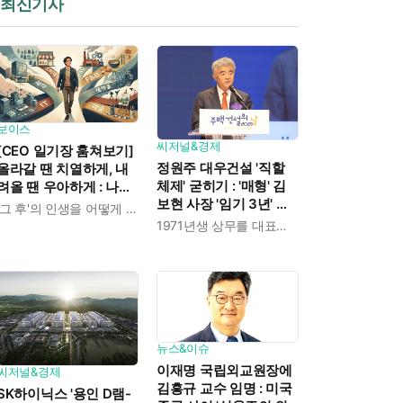
최신기사
보이스
씨저널&경제
[CEO 일기장 훔쳐보기]
정원주 대우건설 '직할
올라갈 땐 치열하게, 내
체제' 굳히기 : '매형' 김
려올 땐 우아하게 : 나만
보현 사장 '임기 3년' 받
의 커리어 설계법
'그 후'의 인생을 어떻게 살 것인가
고 4개월 만에 물러났다
1971년생 상무를 대표이사로 발탁
뉴스&이슈
이재명 국립외교원장에
씨저널&경제
김흥규 교수 임명 : 미국
SK하이닉스 '용인 D램-