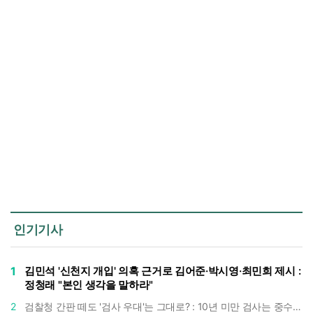
인기기사
1
김민석 '신천지 개입' 의혹 근거로 김어준·박시영·최민희 제시 :
정청래 "본인 생각을 말하라"
2
검찰청 간판 떼도 '검사 우대'는 그대로? : 10년 미만 검사는 중수청 4급 수사관으로 직행한다