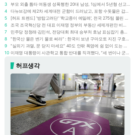
3
부모 외출 틈타 여동생 성폭행한 20대 남성, 1심에서 5년형 선고 : 친족 간 '암수범죄'의 심각성
4
다뉴브강에 제2차 세계대전 군함이 드러났고, 포항 수돗물은 갑자기 짜졌다 : 폭염·가뭄이 만든 낯선 풍경
5
[허프 트렌드] '방탑고려단' '학교종이 에밀레', 전국 275팀 몰린 2026년 국립중앙박물관 분장대회 : 숨은 실력자들 나온다
6
조국 조국혁신당 전 대표 이재명 정부의 부동산 세제개편안 비판했다 : '공공주택 대전환' 촉구
7
민주당 정청래·김민석, 전당대회 최대 승부처 호남 표심잡기 총력 : 격차 10%p 안이냐, 밖이냐
8
"한국산 물은 변기 물로 써라" : 한국이 보낸 구마모토 지진 구호품에 한 일본인이 보인 반응
9
"실외기 과열, 문 닫지 마세요" 40도 안팎 폭염에 쉼 없이 도는 에어컨 : 화재 위험 경고등!
10
이재명 대통령이 사관학교 통합 반대를 직격했다, "세 번이나 군사 쿠데타 했는데 압도적 지위"
허프생각