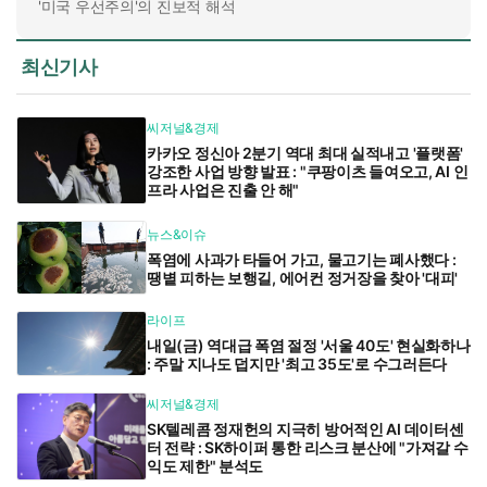
'미국 우선주의'의 진보적 해석
최신기사
씨저널&경제
카카오 정신아 2분기 역대 최대 실적내고 '플랫폼'
강조한 사업 방향 발표 : "쿠팡이츠 들여오고, AI 인
프라 사업은 진출 안 해"
뉴스&이슈
폭염에 사과가 타들어 가고, 물고기는 폐사했다 :
땡볕 피하는 보행길, 에어컨 정거장을 찾아 '대피'
라이프
내일(금) 역대급 폭염 절정 '서울 40도' 현실화하나
: 주말 지나도 덥지만 '최고 35도'로 수그러든다
씨저널&경제
SK텔레콤 정재헌의 지극히 방어적인 AI 데이터센
터 전략 : SK하이퍼 통한 리스크 분산에 "가져갈 수
익도 제한" 분석도