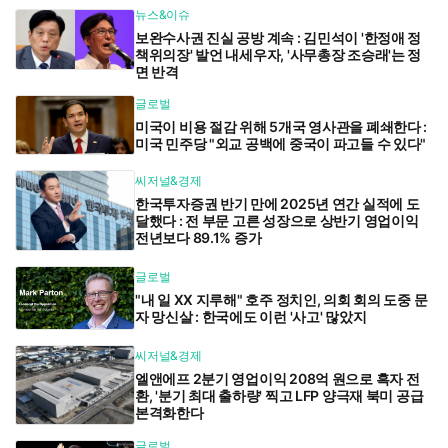
뉴스&이슈
보완수사권 진실 공방 계속 : 김민석이 '한정애 정
책위의장' 발언 내세우자, '사무총장 조승래'는 정
면 반격
글로벌
미국이 비용 절감 위해 5개국 영사관을 폐쇄한다 :
미국 민주당 "외교 공백에 중국이 파고들 수 있다"
씨저널&경제
한국투자증권 반기 만에 2025년 연간 실적에 도
달했다 : 전 부문 고른 성장으로 상반기 영업이익
전년보다 89.1% 증가
글로벌
"내 일 XX 지루해" 호주 정치인, 의회 회의 도중 문
자 망신살 : 한국에도 이런 '사고' 많았지
씨저널&경제
엘앤에프 2분기 영업이익 208억 원으로 흑자 전
환, '분기 최대 출하량' 찍고 LFP 양극재 북미 공급
본격화한다
글로벌