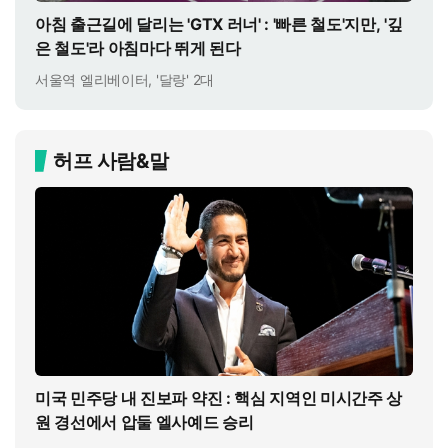
아침 출근길에 달리는 'GTX 러너' : '빠른 철도'지만, '깊
은 철도'라 아침마다 뛰게 된다
서울역 엘리베이터, '달랑' 2대
허프 사람&말
미국 민주당 내 진보파 약진 : 핵심 지역인 미시간주 상
원 경선에서 압둘 엘사예드 승리