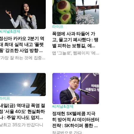
라이프
씨저널&경제
폭염에 사과 타들어 가
정신아 카카오 2분기 역
고, 물고기 폐사했다 : 땡
대 최대 실적 내고 '플랫
볕 피하는 보행길, 에어
폼' 강조한 사업 방향 발
컨 정거장 찾아 '대피'
앱 '그늘로', 웹페이지 '에어컨 정거장'
표 : "쿠팡이츠 들여오고
"가장 잘 하는 것에 집중하겠다"
AI 인프라 사업은 진출
안 해"
라이프
내일(금) 역대급 폭염 절
씨저널&경제
정 '서울 40도' 현실화하
정재헌 SK텔레콤 지극
나 : 주말 지나도 덥지만
히 방어적 AI 데이터센터
'최고 35도'로 수그러든
낮최고 35도가 반갑다니
전략 : SK하이퍼 통한 리
다
스크 분산에 "가져갈 수
정공법으로 간다