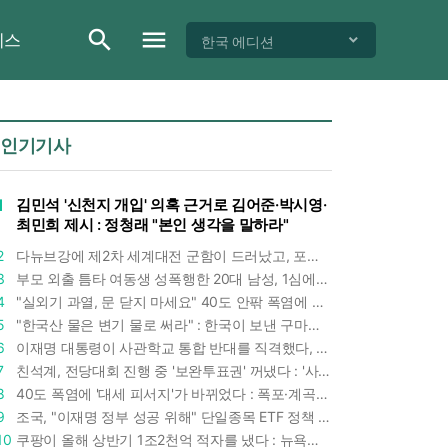
이스
한국 에디션
인기기사
1
김민석 '신천지 개입' 의혹 근거로 김어준·박시영·
최민희 제시 : 정청래 "본인 생각을 말하라"
2
다뉴브강에 제2차 세계대전 군함이 드러났고, 포항 수돗물은 갑자기 짜졌다 : 폭염·가뭄이 만든 낯선 풍경
3
부모 외출 틈타 여동생 성폭행한 20대 남성, 1심에서 5년형 선고 : 친족 간 '암수범죄'의 심각성
4
"실외기 과열, 문 닫지 마세요" 40도 안팎 폭염에 쉼 없이 도는 에어컨 : 화재 위험 경고등!
5
"한국산 물은 변기 물로 써라" : 한국이 보낸 구마모토 지진 구호품에 한 일본인이 보인 반응
6
이재명 대통령이 사관학교 통합 반대를 직격했다, "세 번이나 군사 쿠데타 했는데 압도적 지위"
7
친석계, 전당대회 진행 중 '보완투표권' 꺼냈다 : '사후 투표 허용' 무리수에 정청래 "투표 쿠데타"
8
40도 폭염에 '대세 피서지'가 바뀌었다 : 폭포·계곡보다 이곳으로 더 몰린다
9
조국, "이재명 정부 성공 위해" 단일종목 ETF 정책 직격 : 친명 충성파는 조국을 '반명'이라 할까
10
쿠팡이 올해 상반기 1조2천억 적자를 냈다 : 뉴욕증시 상장 후 최악 실적 두고 김범석 의장은 '회복세' 강조