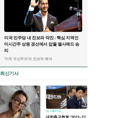
미국 민주당 내 진보파 약진 : 핵심 지역인
미시간주 상원 경선에서 압둘 엘사예드 승
리
'미국 우선주의'의 진보적 해석
최신기사
뉴스&이슈
대한축구협회 '2011~12