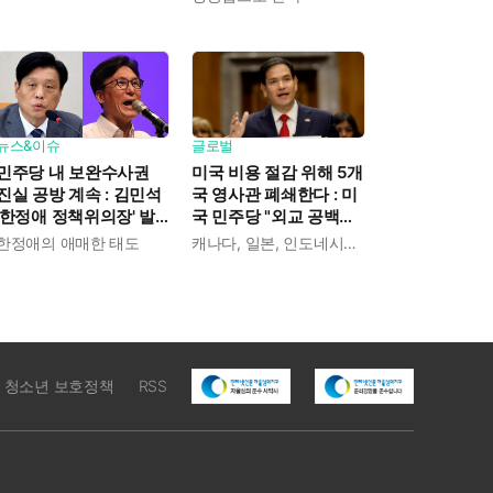
익도 제한" 분석도
글로벌
뉴스&이슈
미국 비용 절감 위해 5개
민주당 내 보완수사권
국 영사관 폐쇄한다 : 미
진실 공방 계속 : 김민석
국 민주당 "외교 공백에
'한정애 정책위의장' 발
중국이 파고들 수 있다"
언 근거로 내세우자 사
캐나다, 일본, 인도네시아, 카메룬, 그레나다
한정애의 애매한 태도
우려
무총장 지낸 조승래 반
박
청소년 보호정책
RSS