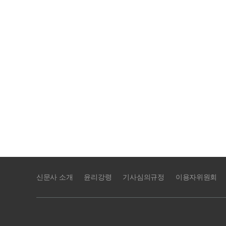
신문사 소개
윤리강령
기사심의규정
이용자위원회