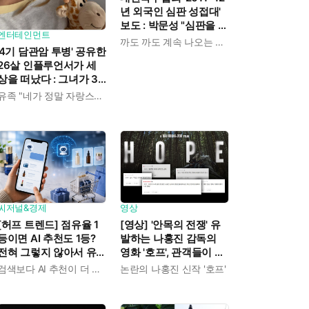
년 외국인 심판 성접대'
보도 : 박문성 "심판을 돈
엔터테인먼트
으로 산 거냐, 천박하고
까도 까도 계속 나오는 축협
'4기 담관암 투병' 공유한
후지다"
26살 인플루언서가 세
상을 떠났다 : 그녀가 3
년간 보여준 희망과 용
유족 "네가 정말 자랑스럽다"
기
씨저널&경제
영상
[허프 트렌드] 점유율 1
[영상] '안목의 전쟁' 유
등이면 AI 추천도 1등?
발하는 나홍진 감독의
전혀 그렇지 않아서 유
영화 '호프', 관객들이 논
통업계가 '생성형 엔진
쟁하는 이유 뭘까?
검색보다 AI 추천이 더 중요해졌다
논란의 나홍진 신작 '호프'
최적화'에 매달리고 있다