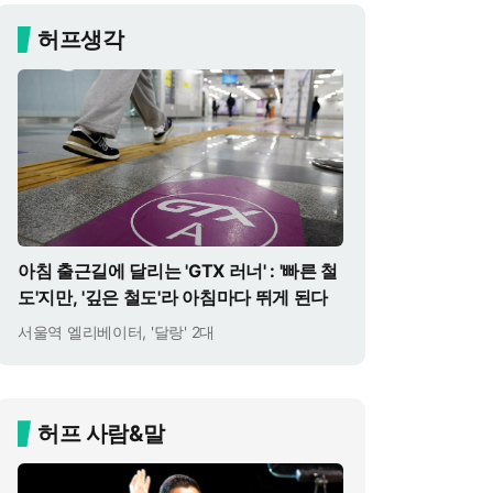
허프생각
아침 출근길에 달리는 'GTX 러너' : '빠른 철
도'지만, '깊은 철도'라 아침마다 뛰게 된다
서울역 엘리베이터, '달랑' 2대
허프 사람&말