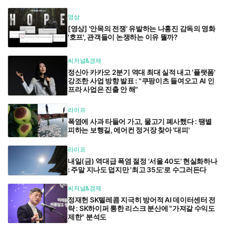
영상
[영상] '안목의 전쟁' 유발하는 나홍진 감독의 영화
'호프', 관객들이 논쟁하는 이유 뭘까?
씨저널&경제
정신아 카카오 2분기 역대 최대 실적 내고 '플랫폼'
강조한 사업 방향 발표 : "쿠팡이츠 들여오고 AI 인
프라 사업은 진출 안 해"
라이프
폭염에 사과 타들어 가고, 물고기 폐사했다 : 땡볕
피하는 보행길, 에어컨 정거장 찾아 '대피'
라이프
내일(금) 역대급 폭염 절정 '서울 40도' 현실화하나
: 주말 지나도 덥지만 '최고 35도'로 수그러든다
씨저널&경제
정재헌 SK텔레콤 지극히 방어적 AI 데이터센터 전
략 : SK하이퍼 통한 리스크 분산에 "가져갈 수익도
제한" 분석도