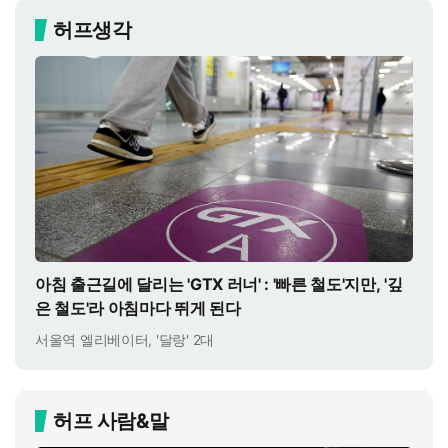
허프생각
아침 출근길에 달리는 'GTX 러너' : '빠른 철도'지만, '깊
은 철도'라 아침마다 뛰게 된다
서울역 엘리베이터, '달랑' 2대
허프 사람&말