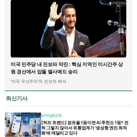
미국 민주당 내 진보파 약진 : 핵심 지역인 미시간주 상
원 경선에서 압둘 엘사예드 승리
'미국 우선주의'의 진보적 해석
최신기사
씨저널&경제
[허프 트렌드] 점유율 1등이면 AI 추천도 1등? 전
혀 그렇지 않아서 유통업계가 '생성형 엔진 최적
화'에 매달리고 있다