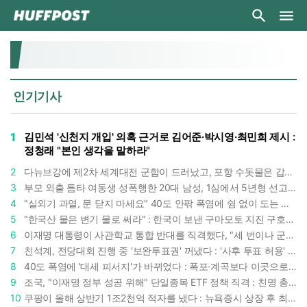
인기기사
1
김민석 '신천지 개입' 의혹 근거로 김어준·박시영·최민희 제시 :
정청래 "본인 생각을 말하라"
2
다뉴브강에 제2차 세계대전 군함이 드러났고, 포항 수돗물은 갑자기 짜졌다 : 폭염·가뭄이 만든 낯선 풍경
3
부모 외출 틈타 여동생 성폭행한 20대 남성, 1심에서 5년형 선고 : 친족 간 '암수범죄'의 심각성
4
"실외기 과열, 문 닫지 마세요" 40도 안팎 폭염에 쉼 없이 도는 에어컨 : 화재 위험 경고등!
5
"한국산 물은 변기 물로 써라" : 한국이 보낸 구마모토 지진 구호품에 한 일본인이 보인 반응
6
이재명 대통령이 사관학교 통합 반대를 직격했다, "세 번이나 군사 쿠데타 했는데 압도적 지위"
7
친석계, 전당대회 진행 중 '보완투표권' 꺼냈다 : '사후 투표 허용' 무리수에 정청래 "투표 쿠데타"
8
40도 폭염에 '대세 피서지'가 바뀌었다 : 폭포·계곡보다 이곳으로 더 몰린다
9
조국, "이재명 정부 성공 위해" 단일종목 ETF 정책 직격 : 친명 충성파는 조국을 '반명'이라 할까
10
쿠팡이 올해 상반기 1조2천억 적자를 냈다 : 뉴욕증시 상장 후 최악 실적 두고 김범석 의장은 '회복세' 강조