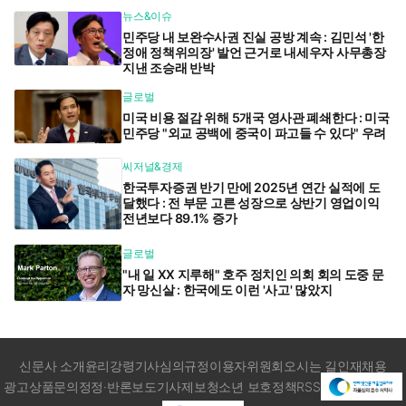
뉴스&이슈
민주당 내 보완수사권 진실 공방 계속 : 김민석 '한
정애 정책위의장' 발언 근거로 내세우자 사무총장
지낸 조승래 반박
글로벌
미국 비용 절감 위해 5개국 영사관 폐쇄한다 : 미국
민주당 "외교 공백에 중국이 파고들 수 있다" 우려
씨저널&경제
한국투자증권 반기 만에 2025년 연간 실적에 도
달했다 : 전 부문 고른 성장으로 상반기 영업이익
전년보다 89.1% 증가
글로벌
"내 일 XX 지루해" 호주 정치인 의회 회의 도중 문
자 망신살 : 한국에도 이런 '사고' 많았지
신문사 소개
윤리강령
기사심의규정
이용자위원회
오시는 길
인재채용
광고상품문의
정정·반론보도
기사제보
청소년 보호정책
RSS