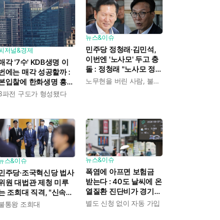
뉴스&이슈
민주당 정청래·김민석,
씨저널&경제
이번엔 '노사모' 두고 충
매각 '7수' KDB생명 이
돌 : 정청래 "노사모 정신
번에는 매각 성공할까 :
으로 승리" vs 김민석 측
노무현을 버린 사람, 불편하겠지
본입찰에 한화생명 흥국
"어색하다"
생명 한국금융지주 최종
3파전 구도가 형성됐다
인수제안서 냈다
뉴스&이슈
뉴스&이슈
폭염에 아프면 보험금
민주당·조국혁신당 법사
받는다 : 40도 날씨에 온
위원 대법관 제청 미루
열질환 진단비가 경기도
는 조희대 직격, "신속한
민에게 주어진다
재판 약속도 저버려"
별도 신청 없이 자동 가입
불통왕 조희대