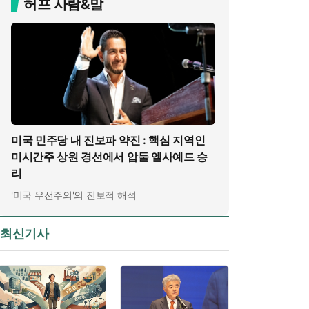
허프 사람&말
미국 민주당 내 진보파 약진 : 핵심 지역인
미시간주 상원 경선에서 압둘 엘사예드 승
리
'미국 우선주의'의 진보적 해석
최신기사