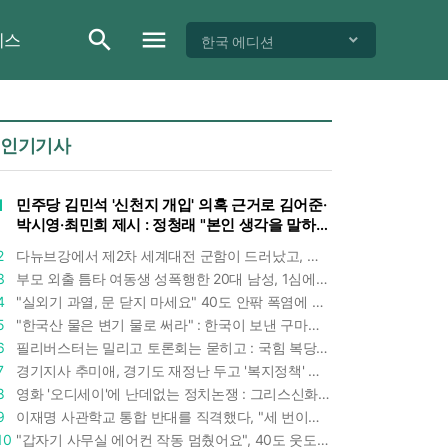
이스
한국 에디션
인기기사
1
민주당 김민석 '신천지 개입' 의혹 근거로 김어준·
박시영·최민희 제시 : 정청래 "본인 생각을 말하
라"
2
다뉴브강에서 제2차 세계대전 군함이 드러났고, 포항 수돗물은 갑자기 짜졌다 : 폭염·가뭄이 만든 낯선 풍경
3
부모 외출 틈타 여동생 성폭행한 20대 남성, 1심에서 5년형 선고 : 친족 간 '암수범죄'의 심각성
4
"실외기 과열, 문 닫지 마세요" 40도 안팎 폭염에 쉼 없이 도는 에어컨 : 화재 위험 경고등!
5
"한국산 물은 변기 물로 써라" : 한국이 보낸 구마모토 지진 구호품에 한 일본인의 '어처구니 없는' 반응
6
필리버스터는 밀리고 토론회는 묻히고 : 국힘 복당 원하는 한동훈, '검사 정치'의 한계만 드러내나
7
경기지사 추미애, 경기도 재정난 두고 '복지정책' 탓하는 시선에 정면 반박 : "고령자와 아이 인구 급증"
8
영화 '오디세이'에 난데없는 정치논쟁 : 그리스신화 공간에서 '트럼프 전쟁의 참혹함'이 보인다
9
이재명 사관학교 통합 반대를 직격했다, "세 번이나 군사 쿠데타 했는데 압도적 지위"
10
"갑자기 사무실 에어컨 작동 멈췄어요", 40도 웃도는 기온에 에어컨도 숨이 찬다