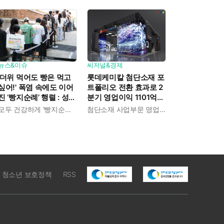
뉴스&이슈
씨저널&경제
'더위 먹어도 빵은 먹고
롯데케미칼 첨단소재 포
싶어!' 폭염 속에도 이어
트폴리오 전환 효과로 2
진 ‘빵지순례’ 행렬 : 성심
분기 영업이익 1101억
당이 대기 손님 위해 준
흑자전환 : 대산·여수 사
모두 건강하게 '빵지순례' 마치시길.
첨단소재 사업부문 영업이익 1325억 원
비한 것들
업재편으로 체질개선 속
도 높인다
청소년 보호정책
RSS