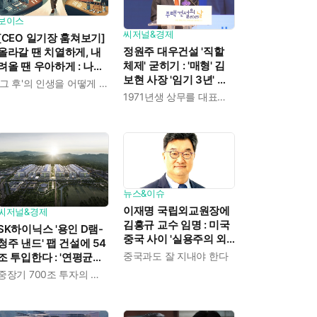
보이스
씨저널&경제
[CEO 일기장 훔쳐보기]
정원주 대우건설 '직할
올라갈 땐 치열하게, 내
체제' 굳히기 : '매형' 김
려올 땐 우아하게 : 나만
보현 사장 '임기 3년' 받
의 커리어 설계법
'그 후'의 인생을 어떻게 살 것인가
고 4개월 만에 물러났다
1971년생 상무를 대표이사로 발탁
뉴스&이슈
이재명 국립외교원장에
씨저널&경제
김흥규 교수 임명 : 미국
SK하이닉스 '용인 D램-
중국 사이 '실용주의 외
청주 낸드' 팹 건설에 54
교론' 강조한 인물이다
중국과도 잘 지내야 한다
조 투입한다 : '연평균
19% 성장' 메모리 수요
중장기 700조 투자의 단계적 이행
대응해 AI 인프라 시장의
핵심 플레이어로