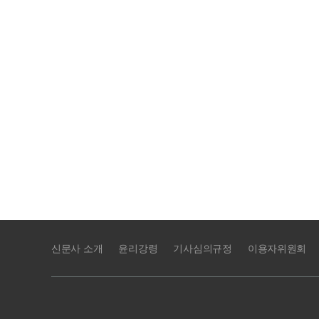
신문사 소개
윤리강령
기사심의규정
이용자위원회