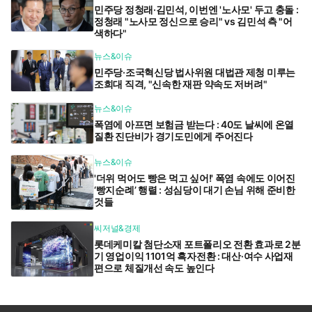
민주당 정청래·김민석, 이번엔 '노사모' 두고 충돌 :
정청래 "노사모 정신으로 승리" vs 김민석 측 "어
색하다"
뉴스&이슈
민주당·조국혁신당 법사위원 대법관 제청 미루는
조희대 직격, "신속한 재판 약속도 저버려"
뉴스&이슈
폭염에 아프면 보험금 받는다 : 40도 날씨에 온열
질환 진단비가 경기도민에게 주어진다
뉴스&이슈
'더위 먹어도 빵은 먹고 싶어!' 폭염 속에도 이어진
‘빵지순례’ 행렬 : 성심당이 대기 손님 위해 준비한
것들
씨저널&경제
롯데케미칼 첨단소재 포트폴리오 전환 효과로 2분
기 영업이익 1101억 흑자전환 : 대산·여수 사업재
편으로 체질개선 속도 높인다