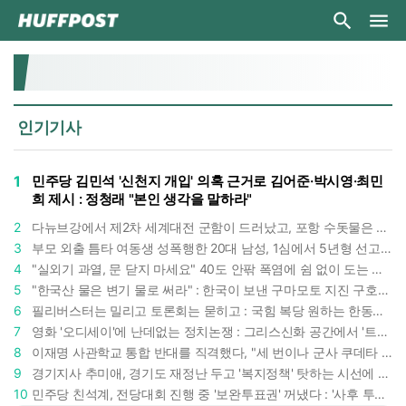
인기기사
1
민주당 김민석 '신천지 개입' 의혹 근거로 김어준·박시영·최민
희 제시 : 정청래 "본인 생각을 말하라"
2
다뉴브강에서 제2차 세계대전 군함이 드러났고, 포항 수돗물은 갑자기 짜졌다 : 폭염·가뭄이 만든 낯선 풍경
3
부모 외출 틈타 여동생 성폭행한 20대 남성, 1심에서 5년형 선고 : 친족 간 '암수범죄'의 심각성
4
"실외기 과열, 문 닫지 마세요" 40도 안팎 폭염에 쉼 없이 도는 에어컨 : 화재 위험 경고등!
5
"한국산 물은 변기 물로 써라" : 한국이 보낸 구마모토 지진 구호품에 한 일본인의 '어처구니 없는' 반응
6
필리버스터는 밀리고 토론회는 묻히고 : 국힘 복당 원하는 한동훈, '검사 정치'의 한계만 드러내나
7
영화 '오디세이'에 난데없는 정치논쟁 : 그리스신화 공간에서 '트럼프 전쟁의 참혹함'이 보인다
8
이재명 사관학교 통합 반대를 직격했다, "세 번이나 군사 쿠데타 했는데 압도적 지위"
9
경기지사 추미애, 경기도 재정난 두고 '복지정책' 탓하는 시선에 정면 반박 : "고령자와 아이 인구 급증"
10
민주당 친석계, 전당대회 진행 중 '보완투표권' 꺼냈다 : '사후 투표 허용' 무리수에 정청래 "투표 쿠데타"