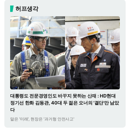
허프생각
대통령도 전문경영인도 바꾸지 못하는 산재 : HD현대
정기선 한화 김동관, 40대 두 젊은 오너의 '결단'만 남았
다
말은 '미래', 현장은 '과거형 안전사고'