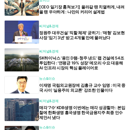
보이스
[CEO 일기장 훔쳐보기] 올라갈 땐 치열하게, 내려
올 땐 우아하게 : 나만의 커리어 설계법
씨저널&경제
정원주 대우건설 '직할 체제' 굳히기 : '매형' 김보현
사장 '임기 3년' 받고 4개월 만에 물러났다
씨저널&경제
SK하이닉스 '용인 D램-청주 낸드' 팹 건설에 54조
투입한다 : '연평균 19% 성장' 메모리 수요 대응해
AI 인프라 시장의 핵심 플레이어로
뉴스&이슈
이재명 국립외교원장에 김흥규 교수 임명 : 미국 중
국 사이 '실용주의 외교론' 강조한 인물이다
씨저널&경제
매각 '7수' KDB생명 이번에는 매각 성공할까 : 본입
찰에 한화생명 흥국생명 한국금융지주 최종 인수
제안서 냈다
뉴스&이슈