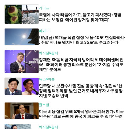
라이프
폭염에 사과 타들어 가고, 물고기 폐사했다 : 땡볕
피하는 보행길, 에어컨 정거장 찾아 '대피'
라이프
내일(금) 역대급 폭염 절정 '서울 40도' 현실화하나
: 주말 지나도 덥지만 '최고 35도'로 수그러든다
씨저널&경제
정재헌 SK텔레콤 지극히 방어적 AI 데이터센터 전
략 : SK하이퍼 통한 리스크 분산에 "가져갈 수익도
제한" 분석도
뉴스&이슈
민주당 내 보완수사권 진실 공방 계속 : 김민석 '한
정애 정책위의장' 발언 근거로 내세우자 사무총장
지낸 조승래 반박
글로벌
미국 비용 절감 위해 5개국 영사관 폐쇄한다 : 미국
민주당 "외교 공백에 중국이 파고들 수 있다" 우려
씨저널&경제