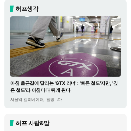
허프생각
아침 출근길에 달리는 'GTX 러너' : '빠른 철도'지만, '깊
은 철도'라 아침마다 뛰게 된다
서울역 엘리베이터, '달랑' 2대
허프 사람&말