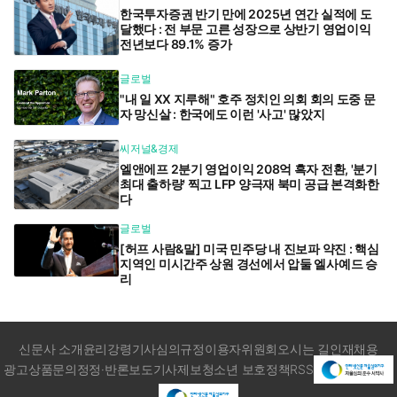
한국투자증권 반기 만에 2025년 연간 실적에 도
달했다 : 전 부문 고른 성장으로 상반기 영업이익
전년보다 89.1% 증가
글로벌
"내 일 XX 지루해" 호주 정치인 의회 회의 도중 문
자 망신살 : 한국에도 이런 '사고' 많았지
씨저널&경제
엘앤에프 2분기 영업이익 208억 흑자 전환, '분기
최대 출하량' 찍고 LFP 양극재 북미 공급 본격화한
다
글로벌
[허프 사람&말] 미국 민주당 내 진보파 약진 : 핵심
지역인 미시간주 상원 경선에서 압둘 엘사예드 승
리
신문사 소개
윤리강령
기사심의규정
이용자위원회
오시는 길
인재채용
광고상품문의
정정·반론보도
기사제보
청소년 보호정책
RSS