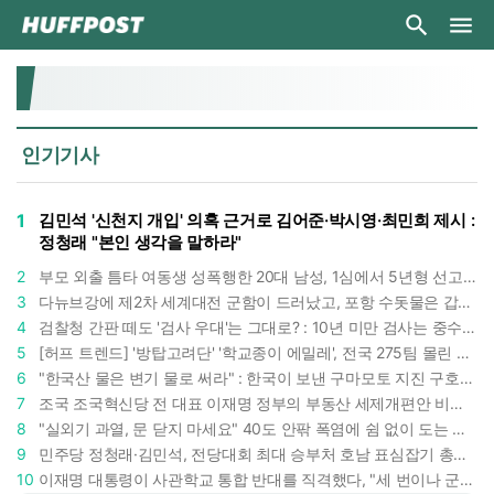
인기기사
1
김민석 '신천지 개입' 의혹 근거로 김어준·박시영·최민희 제시 :
정청래 "본인 생각을 말하라"
2
부모 외출 틈타 여동생 성폭행한 20대 남성, 1심에서 5년형 선고 : 친족 간 '암수범죄'의 심각성
3
다뉴브강에 제2차 세계대전 군함이 드러났고, 포항 수돗물은 갑자기 짜졌다 : 폭염·가뭄이 만든 낯선 풍경
4
검찰청 간판 떼도 '검사 우대'는 그대로? : 10년 미만 검사는 중수청 4급 수사관으로 직행한다
5
[허프 트렌드] '방탑고려단' '학교종이 에밀레', 전국 275팀 몰린 2026년 국립중앙박물관 분장대회 : 숨은 실력자들 나온다
6
"한국산 물은 변기 물로 써라" : 한국이 보낸 구마모토 지진 구호품에 한 일본인이 보인 반응
7
조국 조국혁신당 전 대표 이재명 정부의 부동산 세제개편안 비판했다 : '공공주택 대전환' 촉구
8
"실외기 과열, 문 닫지 마세요" 40도 안팎 폭염에 쉼 없이 도는 에어컨 : 화재 위험 경고등!
9
민주당 정청래·김민석, 전당대회 최대 승부처 호남 표심잡기 총력 : 격차 10%p 안이냐, 밖이냐
10
이재명 대통령이 사관학교 통합 반대를 직격했다, "세 번이나 군사 쿠데타 했는데 압도적 지위"