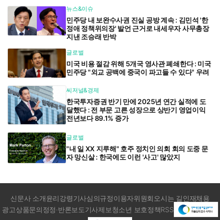
뉴스&이슈
민주당 내 보완수사권 진실 공방 계속 : 김민석 '한
정애 정책위의장' 발언 근거로 내세우자 사무총장
지낸 조승래 반박
글로벌
미국 비용 절감 위해 5개국 영사관 폐쇄한다 : 미국
민주당 "외교 공백에 중국이 파고들 수 있다" 우려
씨저널&경제
한국투자증권 반기 만에 2025년 연간 실적에 도
달했다 : 전 부문 고른 성장으로 상반기 영업이익
전년보다 89.1% 증가
글로벌
"내 일 XX 지루해" 호주 정치인 의회 회의 도중 문
자 망신살 : 한국에도 이런 '사고' 많았지
신문사 소개
윤리강령
기사심의규정
이용자위원회
오시는 길
인재채용
광고상품문의
정정·반론보도
기사제보
청소년 보호정책
RSS