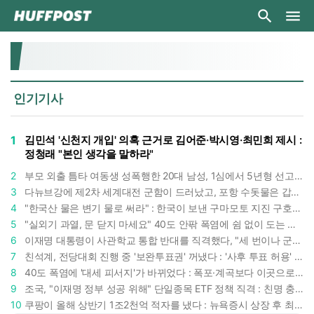
인기기사
1
김민석 '신천지 개입' 의혹 근거로 김어준·박시영·최민희 제시 :
정청래 "본인 생각을 말하라"
2
부모 외출 틈타 여동생 성폭행한 20대 남성, 1심에서 5년형 선고 : 친족 간 '암수범죄'의 심각성
3
다뉴브강에 제2차 세계대전 군함이 드러났고, 포항 수돗물은 갑자기 짜졌다 : 폭염·가뭄이 만든 낯선 풍경
4
"한국산 물은 변기 물로 써라" : 한국이 보낸 구마모토 지진 구호품에 한 일본인이 보인 반응
5
"실외기 과열, 문 닫지 마세요" 40도 안팎 폭염에 쉼 없이 도는 에어컨 : 화재 위험 경고등!
6
이재명 대통령이 사관학교 통합 반대를 직격했다, "세 번이나 군사 쿠데타 했는데 압도적 지위"
7
친석계, 전당대회 진행 중 '보완투표권' 꺼냈다 : '사후 투표 허용' 무리수에 정청래 "투표 쿠데타"
8
40도 폭염에 '대세 피서지'가 바뀌었다 : 폭포·계곡보다 이곳으로 더 몰린다
9
조국, "이재명 정부 성공 위해" 단일종목 ETF 정책 직격 : 친명 충성파는 조국을 '반명'이라 할까
10
쿠팡이 올해 상반기 1조2천억 적자를 냈다 : 뉴욕증시 상장 후 최악 실적 두고 김범석 의장은 '회복세' 강조