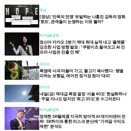
영상
[영상] '안목의 전쟁' 유발하는 나홍진 감독의 영화
'호프', 관객들이 논쟁하는 이유 뭘까?
씨저널&경제
정신아 카카오 2분기 역대 최대 실적 내고 '플랫폼'
강조한 사업 방향 발표 : "쿠팡이츠 들여오고 AI 인
프라 사업은 진출 안 해"
라이프
폭염에 사과 타들어 가고, 물고기 폐사했다 : 땡볕
피하는 보행길, 에어컨 정거장 찾아 '대피'
라이프
내일(금) 역대급 폭염 절정 '서울 40도' 현실화하나
: 주말 지나도 덥지만 '최고 35도'로 수그러든다
씨저널&경제
정재헌 SK텔레콤 지극히 방어적 AI 데이터센터 전
략 : SK하이퍼 통한 리스크 분산에 "가져갈 수익도
제한" 분석도