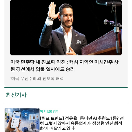
미국 민주당 내 진보파 약진 : 핵심 지역인 미시간주 상
원 경선에서 압둘 엘사예드 승리
'미국 우선주의'의 진보적 해석
최신기사
씨저널&경제
[허프 트렌드] 점유율 1등이면 AI 추천도 1등? 전
혀 그렇지 않아서 유통업계가 '생성형 엔진 최적
화'에 매달리고 있다