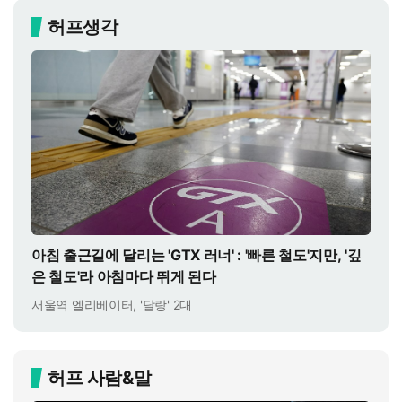
허프생각
아침 출근길에 달리는 'GTX 러너' : '빠른 철도'지만, '깊
은 철도'라 아침마다 뛰게 된다
서울역 엘리베이터, '달랑' 2대
허프 사람&말