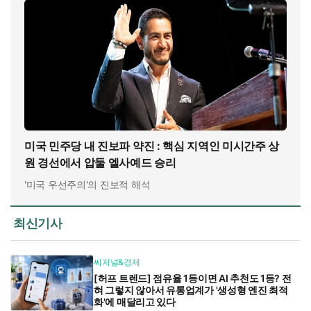
미국 민주당 내 진보파 약진 : 핵심 지역인 미시간주 상
원 경선에서 압둘 엘사예드 승리
'미국 우선주의'의 진보적 해석
최신기사
씨저널&경제
[허프 트렌드] 점유율 1등이면 AI 추천도 1등? 전
혀 그렇지 않아서 유통업계가 '생성형 엔진 최적
화'에 매달리고 있다