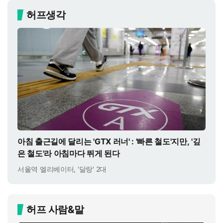
허프생각
아침 출근길에 달리는 'GTX 러너' : '빠른 철도'지만, '깊
은 철도'라 아침마다 뛰게 된다
서울역 엘리베이터, '달랑' 2대
허프 사람&말