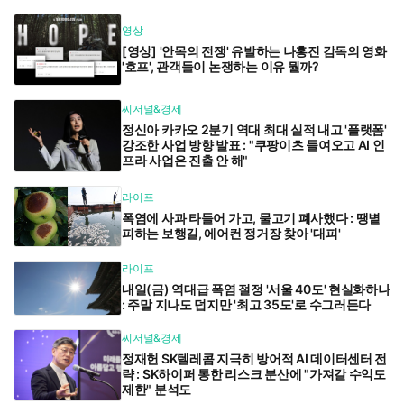
영상
[영상] '안목의 전쟁' 유발하는 나홍진 감독의 영화
'호프', 관객들이 논쟁하는 이유 뭘까?
씨저널&경제
정신아 카카오 2분기 역대 최대 실적 내고 '플랫폼'
강조한 사업 방향 발표 : "쿠팡이츠 들여오고 AI 인
프라 사업은 진출 안 해"
라이프
폭염에 사과 타들어 가고, 물고기 폐사했다 : 땡볕
피하는 보행길, 에어컨 정거장 찾아 '대피'
라이프
내일(금) 역대급 폭염 절정 '서울 40도' 현실화하나
: 주말 지나도 덥지만 '최고 35도'로 수그러든다
씨저널&경제
정재헌 SK텔레콤 지극히 방어적 AI 데이터센터 전
략 : SK하이퍼 통한 리스크 분산에 "가져갈 수익도
제한" 분석도