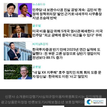
뉴스&이슈
민주당 내 보완수사권 진실 공방 계속 : 김민석 '한
정애 정책위의장' 발언 근거로 내세우자 사무총장
지낸 조승래 반박
글로벌
미국 비용 절감 위해 5개국 영사관 폐쇄한다 : 미국
민주당 "외교 공백에 중국이 파고들 수 있다" 우려
씨저널&경제
한국투자증권 반기 만에 2025년 연간 실적에 도
달했다 : 전 부문 고른 성장으로 상반기 영업이익
전년보다 89.1% 증가
글로벌
"내 일 XX 지루해" 호주 정치인 의회 회의 도중 문
자 망신살 : 한국에도 이런 '사고' 많았지
신문사 소개
윤리강령
기사심의규정
이용자위원회
오시는 길
인재채용
광고상품문의
정정·반론보도
기사제보
청소년 보호정책
RSS