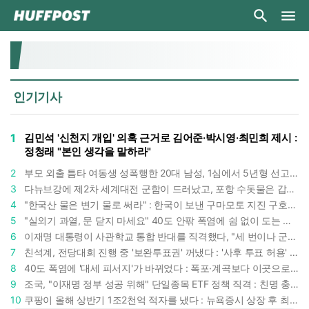
인기기사
1
김민석 '신천지 개입' 의혹 근거로 김어준·박시영·최민희 제시 :
정청래 "본인 생각을 말하라"
2
부모 외출 틈타 여동생 성폭행한 20대 남성, 1심에서 5년형 선고 : 친족 간 '암수범죄'의 심각성
3
다뉴브강에 제2차 세계대전 군함이 드러났고, 포항 수돗물은 갑자기 짜졌다 : 폭염·가뭄이 만든 낯선 풍경
4
"한국산 물은 변기 물로 써라" : 한국이 보낸 구마모토 지진 구호품에 한 일본인이 보인 반응
5
"실외기 과열, 문 닫지 마세요" 40도 안팎 폭염에 쉼 없이 도는 에어컨 : 화재 위험 경고등!
6
이재명 대통령이 사관학교 통합 반대를 직격했다, "세 번이나 군사 쿠데타 했는데 압도적 지위"
7
친석계, 전당대회 진행 중 '보완투표권' 꺼냈다 : '사후 투표 허용' 무리수에 정청래 "투표 쿠데타"
8
40도 폭염에 '대세 피서지'가 바뀌었다 : 폭포·계곡보다 이곳으로 더 몰린다
9
조국, "이재명 정부 성공 위해" 단일종목 ETF 정책 직격 : 친명 충성파는 조국을 '반명'이라 할까
10
쿠팡이 올해 상반기 1조2천억 적자를 냈다 : 뉴욕증시 상장 후 최악 실적 두고 김범석 의장은 '회복세' 강조