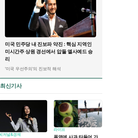
미국 민주당 내 진보파 약진 : 핵심 지역인
미시간주 상원 경선에서 압둘 엘사예드 승
리
'미국 우선주의'의 진보적 해석
최신기사
라이프
씨저널&경제
폭염에 사과 타들어 가