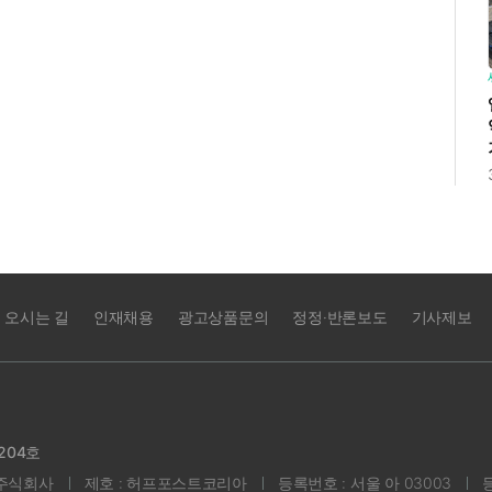
오시는 길
인재채용
광고상품문의
정정·반론보도
기사제보
204호
 주식회사
제호 : 허프포스트코리아
등록번호 : 서울 아 03003
등