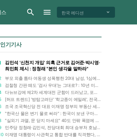
이스
한국 에디션
인기기사
1
김민석 '신천지 개입' 의혹 근거로 김어준·박시영·
최민희 제시 : 정청래 "본인 생각을 말하라"
2
부모 외출 틈타 여동생 성폭행한 20대 남성, 1심에서 5년형 선고 : 친족 간 '암수범죄'의 심각성
3
검찰청 간판 떼도 '검사 우대'는 그대로? : 10년 미만 검사는 중수청 4급 수사관으로 직행한다
4
다뉴브강에 제2차 세계대전 군함이 드러났고, 포항 수돗물은 갑자기 짜졌다 : 폭염·가뭄이 만든 낯선 풍경
5
[허프 트렌드] '방탑고려단' '학교종이 에밀레', 전국 275팀 몰린 2026년 국립중앙박물관 분장대회 : 숨은 실력자들 나온다
6
조국 조국혁신당 전 대표 이재명 정부의 부동산 세제개편안 비판했다 : '공공주택 대전환' 촉구
7
"한국산 물은 변기 물로 써라" : 한국이 보낸 구마모토 지진 구호품에 한 일본인이 보인 반응
8
"실외기 과열, 문 닫지 마세요" 40도 안팎 폭염에 쉼 없이 도는 에어컨 : 화재 위험 경고등!
9
민주당 정청래·김민석, 전당대회 최대 승부처 호남 표심잡기 총력 : 격차 10%p 안이냐, 밖이냐
10
이재명 대통령이 사관학교 통합 반대를 직격했다, "세 번이나 군사 쿠데타 했는데 압도적 지위"