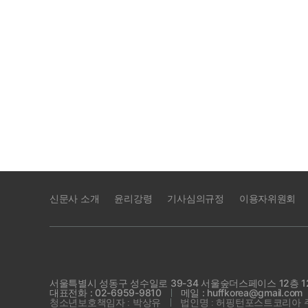
신문사 소개
윤리강령
기사심의규정
이용자위원회
서울특별시 성동구 성수일로 39-34 서울숲더스페이스 12층 1
대표전화 : 02-6959-9810
메일 : huffkorea@gmail.com
청소년보호책임자 : 박상유
법인명 : 허핑턴포스트코리아