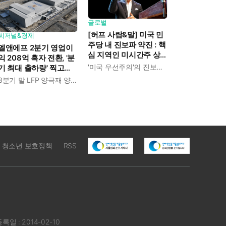
글로벌
[허프 사람&말] 미국 민
씨저널&경제
주당 내 진보파 약진 : 핵
엘앤에프 2분기 영업이
심 지역인 미시간주 상
익 208억 흑자 전환, '분
원 경선에서 압둘 엘사
'미국 우선주의'의 진보적 해석
기 최대 출하량' 찍고
예드 승리
LFP 양극재 북미 공급
3분기 말 LFP 양극재 양산 돌입
본격화한다
청소년 보호정책
RSS
록일 : 2014-02-10