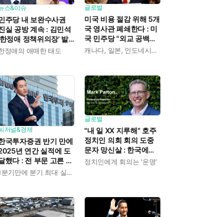
글로벌
뉴스&이슈
미국 비용 절감 위해 5개
민주당 내 보완수사권
국 영사관 폐쇄한다 : 미
진실 공방 계속 : 김민석
국 민주당 "외교 공백에
'한정애 정책위의장' 발
중국이 파고들 수 있다"
언 근거로 내세우자 사
캐나다, 일본, 인도네시아, 카메룬, 그레나다
한정애의 애매한 태도
우려
무총장 지낸 조승래 반
박
글로벌
씨저널&경제
"내 일 XX 지루해" 호주
정치인 의회 회의 도중
한국투자증권 반기 만에
문자 망신살 : 한국에도
2025년 연간 실적에 도
이런 '사고' 많았지
달했다 : 전 부문 고른 성
정치인에게 회의는 '운명'
장으로 상반기 영업이익
1분기만에 분기 최대 실적 경신
전년보다 89.1% 증가