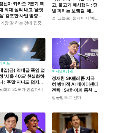
정신아 카카오 2분기 역
고, 물고기 폐사했다 : 땡
대 최대 실적 내고 '플랫
볕 피하는 보행길, 에어
폼' 강조한 사업 방향 발
컨 정거장 찾아 '대피'
앱 '그늘로', 웹페이지 '에어컨 정거장'
표 : "쿠팡이츠 들여오고
"가장 잘 하는 것에 집중하겠다"
AI 인프라 사업은 진출
안 해"
라이프
내일(금) 역대급 폭염 절
씨저널&경제
정 '서울 40도' 현실화하
정재헌 SK텔레콤 지극
나 : 주말 지나도 덥지만
히 방어적 AI 데이터센터
'최고 35도'로 수그러든
낮최고 35도가 반갑다니
전략 : SK하이퍼 통한 리
다
스크 분산에 "가져갈 수
정공법으로 간다
익도 제한" 분석도