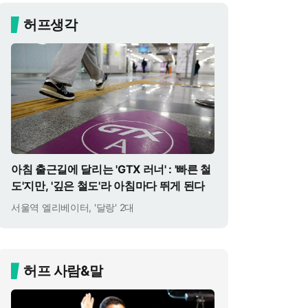
허프생각
아침 출근길에 달리는 'GTX 러너' : '빠른 철
도'지만, '깊은 철도'라 아침마다 뛰게 된다
서울역 엘리베이터, '달랑' 2대
허프 사람&말