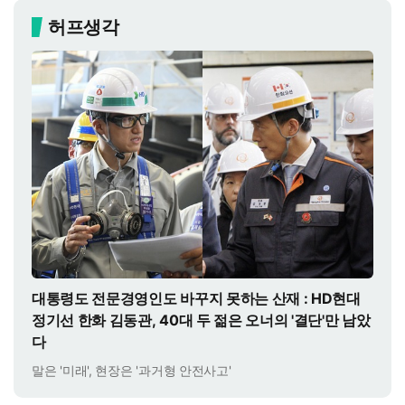
허프생각
대통령도 전문경영인도 바꾸지 못하는 산재 : HD현대
정기선 한화 김동관, 40대 두 젊은 오너의 '결단'만 남았
다
말은 '미래', 현장은 '과거형 안전사고'