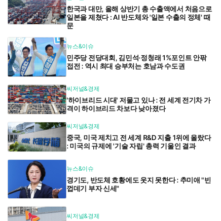
한국과 대만, 올해 상반기 총 수출액에서 처음으로
일본을 제쳤다 : AI 반도체와 '일본 수출의 정체' 때
문
뉴스&이슈
민주당 전당대회, 김민석·정청래 1%포인트 안팎
접전 : 역시 최대 승부처는 호남과 수도권
씨저널&경제
'하이브리드 시대' 저물고 있나 : 전 세계 전기차 가
격이 하이브리드 차보다 낮아졌다
씨저널&경제
중국, 미국 제치고 전 세계 R&D 지출 1위에 올랐다
: 미국의 규제에 '기술 자립' 총력 기울인 결과
뉴스&이슈
경기도, 반도체 호황에도 웃지 못한다 : 추미애 "빈
껍데기 부자 신세"
씨저널&경제