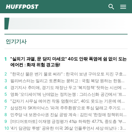
인기기사
1
"실외기 과열, 문 닫지 마세요" 40도 안팎 폭염에 쉼 없이 도는
에어컨 : 화재 위험 경고등!
2
"한국산 물은 변기 물로 써라" : 한국이 보낸 구마모토 지진 구호품에 한 일본인의 '어처구니 없는' 반응
3
필리버스터는 밀리고 토론회는 묻히고 : 국힘 복당 원하는 한동훈, '검사 정치'의 한계만 드러내나
4
경기지사 추미애, 경기도 재정난 두고 '복지정책' 탓하는 시선에 정면 반박 : "고령자와 아이 인구 급증"
5
영화 '오디세이'에 난데없는 정치논쟁 : 그리스신화 공간에서 '트럼프 전쟁의 참혹함'이 보인다
6
"갑자기 사무실 에어컨 작동 멈췄어요", 40도 웃도는 기온에 에어컨도 숨이 찬다
7
삼성전자 SK하이닉스 '파격 주주환원'으로 투심 달래고 주가도 받칠까, 100조 넘는 추가 배당 재원에 쏠리는 눈
8
민주당 내 보완수사권 진실 공방 계속 : 김민석 '한정애 정책위의장' 발언 근거로 내세우자 사무총장 지낸 조승래 반박
9
[미디어토마토] 이재명 긍정평가 4%p 하락한 47.7%, 중도층 '부정 49.7% vs 긍정 42.9%'
10
'4기 담관암 투병' 공유한 미국 26살 인플루언서 세상 떠났다 : 3년간 보여준 희망과 용기