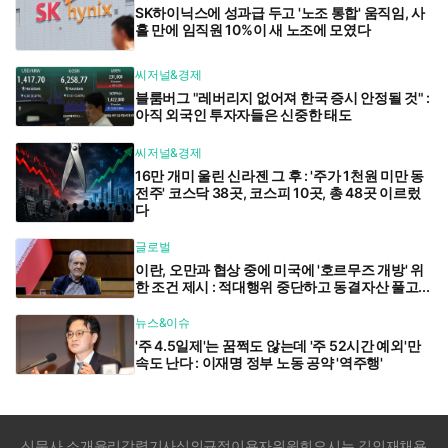
SK하이닉스에 성과급 두고 '노조 통합' 움직임, 사
흘 만에 임직원 10%이 새 노조에 모였다
씨저널&경제
블룸버그 "레버리지 없어져 한국 증시 안정될 것" :
아직 외국인 투자자들은 신중한 태도
씨저널&경제
16만 개미 울린 신라젠 그 후 : '주가 1천원 미만 동
전주' 코스닥 38곳, 코스피 10곳, 총 48곳 이르렀
다
글로벌
이란, 오만과 협상 중에 미국에 '호르무즈 개방' 위
한 조건 제시 : 적대행위 중단하고 동결자산 풀고...
뉴스&이슈
'주 4.5일제'는 꿈쩍도 않는데 '주 52시간 예외'만
속도 난다 : 이재명 정부 노동 공약 '역주행'
신문사 소개
윤리강령
기사심의규정
이용자위원회
오시는 길
인재채용