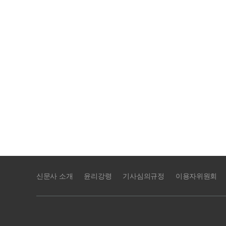
신문사 소개
윤리강령
기사심의규정
이용자위원회