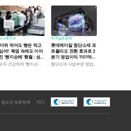
뉴스&이슈
씨저널&경제
'더위 먹어도 빵은 먹고
롯데케미칼 첨단소재 포
싶어!' 폭염 속에도 이어
트폴리오 전환 효과로 2
진 ‘빵지순례’ 행렬 : 성심
분기 영업이익 1101억
당이 대기 손님 위해 준
흑자전환 : 대산·여수 사
모두 건강하게 '빵지순례' 마치시길.
첨단소재 사업부문 영업이익 1325억 원
비한 것들
업재편으로 체질개선 속
도 높인다
청소년 보호정책
RSS