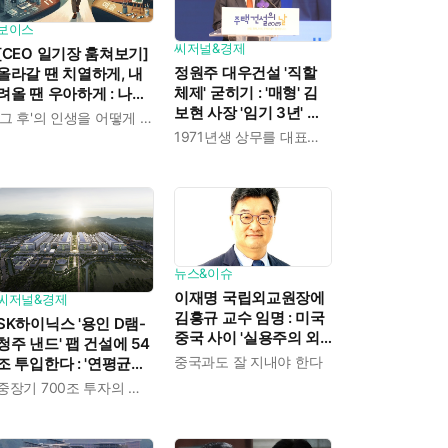
보이스
씨저널&경제
[CEO 일기장 훔쳐보기]
정원주 대우건설 '직할
올라갈 땐 치열하게, 내
체제' 굳히기 : '매형' 김
려올 땐 우아하게 : 나만
보현 사장 '임기 3년' 받
의 커리어 설계법
'그 후'의 인생을 어떻게 살 것인가
고 4개월 만에 물러났다
1971년생 상무를 대표이사로 발탁
뉴스&이슈
이재명 국립외교원장에
씨저널&경제
김흥규 교수 임명 : 미국
SK하이닉스 '용인 D램-
중국 사이 '실용주의 외
청주 낸드' 팹 건설에 54
교론' 강조한 인물이다
중국과도 잘 지내야 한다
조 투입한다 : '연평균
19% 성장' 메모리 수요
중장기 700조 투자의 단계적 이행
대응해 AI 인프라 시장의
핵심 플레이어로