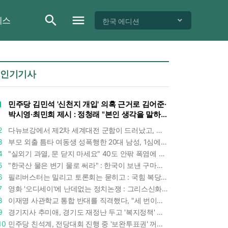
이스
한국 에디션
인기기사
1
민주당 김민석 '신천지 개입' 의혹 근거로 김어준·
박시영·최민희 제시 : 정청래 "본인 생각을 말하
라"
2
다뉴브강에서 제2차 세계대전 군함이 드러났고, 포항 수돗물은 갑자기 짜졌다 : 폭염·가뭄이 만든 낯선 풍경
3
부모 외출 틈타 여동생 성폭행한 20대 남성, 1심에서 5년형 선고 : 친족 간 '암수범죄'의 심각성
4
"실외기 과열, 문 닫지 마세요" 40도 안팎 폭염에 쉼 없이 도는 에어컨 : 화재 위험 경고등!
5
"한국산 물은 변기 물로 써라" : 한국이 보낸 구마모토 지진 구호품에 한 일본인의 '어처구니 없는' 반응
6
필리버스터는 밀리고 토론회는 묻히고 : 국힘 복당 원하는 한동훈, '검사 정치'의 한계만 드러내나
7
영화 '오디세이'에 난데없는 정치논쟁 : 그리스신화 공간에서 '트럼프 전쟁의 참혹함'이 보인다
8
이재명 사관학교 통합 반대를 직격했다, "세 번이나 군사 쿠데타 했는데 압도적 지위"
9
경기지사 추미애, 경기도 재정난 두고 '복지정책' 탓하는 시선에 정면 반박 : "고령자와 아이 인구 급증"
10
민주당 친석계, 전당대회 진행 중 '보완투표권' 꺼냈다 : '사후 투표 허용' 무리수에 정청래 "투표 쿠데타"