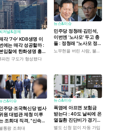
뉴스&이슈
민주당 정청래·김민석,
씨저널&경제
이번엔 '노사모' 두고 충
매각 '7수' KDB생명 이
돌 : 정청래 "노사모 정신
번에는 매각 성공할까 :
으로 승리" vs 김민석 측
노무현을 버린 사람, 불편하겠지
본입찰에 한화생명 흥국
"어색하다"
생명 한국금융지주 최종
3파전 구도가 형성됐다
인수제안서 냈다
뉴스&이슈
뉴스&이슈
폭염에 아프면 보험금
민주당·조국혁신당 법사
받는다 : 40도 날씨에 온
위원 대법관 제청 미루
열질환 진단비가 경기도
는 조희대 직격, "신속한
민에게 주어진다
재판 약속도 저버려"
별도 신청 없이 자동 가입
불통왕 조희대