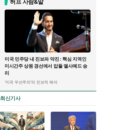
허프 사람&말
미국 민주당 내 진보파 약진 : 핵심 지역인
미시간주 상원 경선에서 압둘 엘사예드 승
리
'미국 우선주의'의 진보적 해석
최신기사