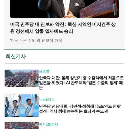
미국 민주당 내 진보파 약진 : 핵심 지역인 미시간주 상
원 경선에서 압둘 엘사예드 승리
'미국 우선주의'의 진보적 해석
최신기사
글로벌
한국과 대만, 올해 상반기 총 수출액에서 처음으로
일본을 제쳤다 : AI 반도체와 '일본 수출의 정체' 때
문
뉴스&이슈
민주당 전당대회, 김민석·정청래 1%포인트 안팎
접전 : 역시 최대 승부처는 호남과 수도권
씨저널&경제