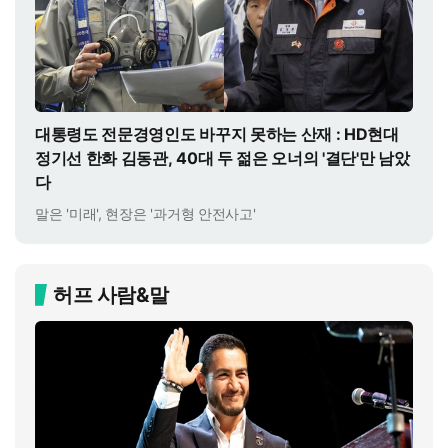
대통령도 전문경영인도 바꾸지 못하는 산재 : HD현대
정기선 한화 김동관, 40대 두 젊은 오너의 '결단'만 남았
다
말은 '미래', 현장은 '과거형 안전사고'
허프 사람&말