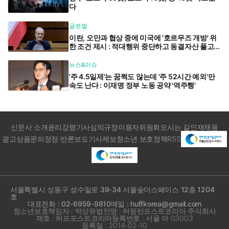
다
글로벌
이란, 오만과 협상 중에 미국에 '호르무즈 개방' 위
한 조건 제시 : 적대행위 중단하고 동결자산 풀고...
뉴스&이슈
'주 4.5일제'는 꿈쩍도 않는데 '주 52시간 예외'만
속도 난다 : 이재명 정부 노동 공약 '역주행'
신문사 소개
윤리강령
기사심의규정
이용자위원회
오시는 길
인재채용
광고상품문의
정정·반론보도
기사제보
청소년 보호정책
RSS
서울특별시 성동구 성수일로 39-34 서울숲더스페이스 12층 1204
호
대표전화 : 02-6959-9810
메일 : huffkorea@gmail.com
청소년보호책임자 : 박상유
법인명 : 허핑턴포스트코리아 주식회사
제호 : 허프포스트코리아
등록번호 : 서울 아 03003
등록일 : 2014-02-10