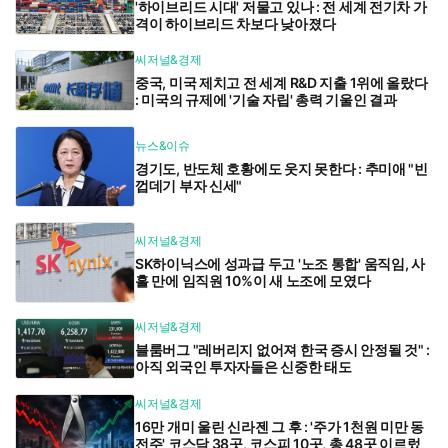
'하이브리드 시대' 저물고 있나 : 전 세계 전기차 가
격이 하이브리드 차보다 낮아졌다
씨저널&경제
중국, 미국 제치고 전 세계 R&D 지출 1위에 올랐다
: 미국의 규제에 '기술 자립' 총력 기울인 결과
뉴스&이슈
경기도, 반도체 호황에도 웃지 못한다 : 추미애 "빈
껍데기 부자 신세"
씨저널&경제
SK하이닉스에 성과급 두고 '노조 통합' 움직임, 사
흘 만에 임직원 10%이 새 노조에 모였다
씨저널&경제
블룸버그 "레버리지 없어져 한국 증시 안정될 것" :
아직 외국인 투자자들은 신중한 태도
씨저널&경제
16만 개미 울린 신라젠 그 후 : '주가 1천원 미만 동
전주' 코스닥 38곳, 코스피 10곳, 총 48곳 이르렀