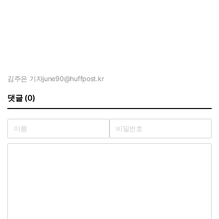
김주은 기자
june90@huffpost.kr
댓글 (0)