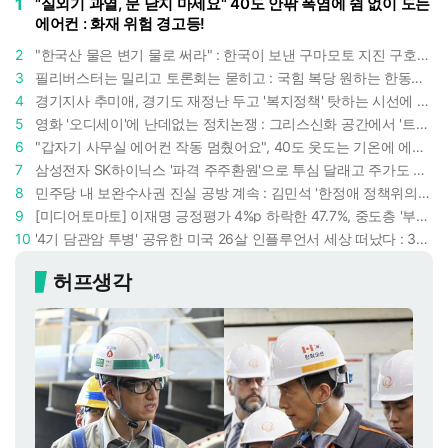
1
"실외기 과열, 문 닫지 마세요" 40도 안팎 폭염에 쉼 없이 도는
에어컨 : 화재 위험 경고등!
2
"한국산 물은 변기 물로 써라" : 한국이 보낸 구마모토 지진 구호품에 한 일본인의 '어처구니 없는' 반응
3
필리버스터는 밀리고 토론회는 묻히고 : 국힘 복당 원하는 한동훈, '검사 정치'의 한계만 드러내나
4
경기지사 추미애, 경기도 재정난 두고 '복지정책' 탓하는 시선에 정면 반박 : "고령자와 아이 인구 급증"
5
영화 '오디세이'에 난데없는 정치논쟁 : 그리스신화 공간에서 '트럼프 전쟁의 참혹함'이 보인다
6
"갑자기 사무실 에어컨 작동 멈췄어요", 40도 웃도는 기온에 에어컨도 숨이 찬다
7
삼성전자 SK하이닉스 '파격 주주환원'으로 투심 달래고 주가도 받칠까, 100조 넘는 추가 배당 재원에 쏠리는 눈
8
민주당 내 보완수사권 진실 공방 계속 : 김민석 '한정애 정책위의장' 발언 근거로 내세우자 사무총장 지낸 조승래 반박
9
[미디어토마토] 이재명 긍정평가 4%p 하락한 47.7%, 중도층 '부정 49.7% vs 긍정 42.9%'
10
'4기 담관암 투병' 공유한 미국 26살 인플루언서 세상 떠났다 : 3년간 보여준 희망과 용기
허프생각